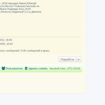
) ,2018 Аркадия,Ливия,Юбилей
асон,Мускат Новошахтинский( не
брал),Надежда Азос,2019-
,Нельсон,Ладанный 2,к-ш Джин(не
012, 16:05
2026, 10:54
всех сообщений / 0.05 сообщений в день)
Перейти
Пользователи
Удалить cookies
Часовой пояс:
UTC+03:00