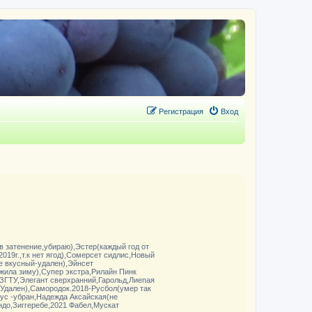
Регистрация
Вход
в затенение,убираю),Эстер(каждый год от
019г.,т.к нет ягод),Сомерсет сидлис,Новый
е вкусный-удален),Эйнсет
жила зиму),Супер экстра,Рилайн Пинк
е ЗГТУ,Элегант сверхранний,Гарольд,Лиепая
Удален),Самородок.2018-Русбол(умер так
кус -убран,Надежда Аксайская(не
ндо,Зиггеребе,2021 Фабел,Мускат