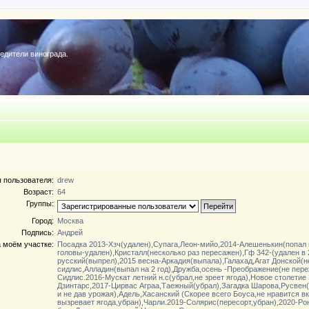
редители винограда.
 пользователя:
drew
Возраст:
64
Группы:
Город:
Москва
Подпись:
Андрей
 моём участке:
Посадка 2013-Хзч(удален),Супага,Леон-мийо,2014-Алешенькин(попал 
головы-удален),Кристалл(несколько раз пересажен),Гф 342-(удален в 2
русский(выпрел),2015 весна-Аркадия(выпала),Галахад,Агат Донской(н
сидлис,Алладин(выпал на 2 год),Дружба,осень -Преображение(не пере
Сидлис.2016-Мускат летний н.с(убрал,не зреет ягода),Новое столети
Дзинтарс,2017-Цирвас Аграа,Таежный(убрал),Загадка Шарова,Русвен(
и не дав урожая),Адель,Хасанский (Скорее всего Боуса,не нравится в
вызревает ягода,убран),Чарли.2019-Солярис(пересорт,убран),2020-Ро