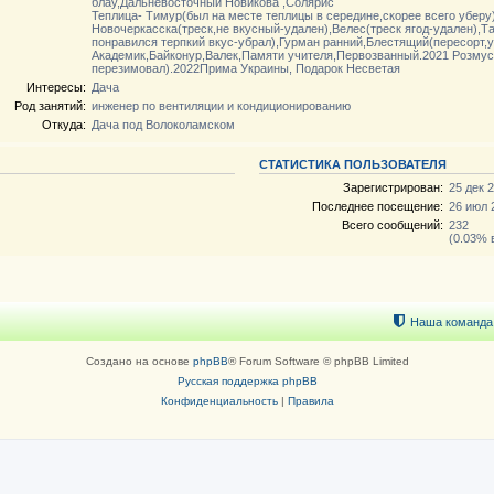
блау,Дальневосточный Новикова ,Солярис
Теплица- Тимур(был на месте теплицы в середине,скорее всего уберу
Новочеркасска(треск,не вкусный-удален),Велес(треск ягод-удален),Т
понравился терпкий вкус-убрал),Гурман ранний,Блестящий(пересорт,у
Академик,Байконур,Валек,Памяти учителя,Первозванный.2021 Розмус
перезимовал).2022Прима Украины, Подарок Несветая
Интересы:
Дача
Род занятий:
инженер по вентиляции и кондиционированию
Откуда:
Дача под Волоколамском
СТАТИСТИКА ПОЛЬЗОВАТЕЛЯ
Зарегистрирован:
25 дек 2
Последнее посещение:
26 июл 
Всего сообщений:
232
(0.03% 
Наша команда
Создано на основе
phpBB
® Forum Software © phpBB Limited
Русская поддержка phpBB
Конфиденциальность
|
Правила