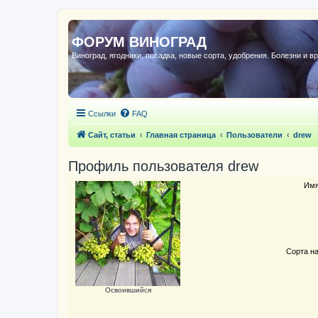
ФОРУМ ВИНОГРАД
Виноград, ягодники, посадка, новые сорта, удобрения. Болезни и в
Ссылки
FAQ
Сайт, статьи
Главная страница
Пользователи
drew
Профиль пользователя drew
Имя
Сорта на
Освоившийся