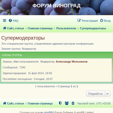
ФОРУМ ВИНОГРАД
FAQ
Регистрация
Вход
Сайт, статьи
Главная страница
Пользователи
Супермодераторы
Супермодераторы
Это специальная группа, управляемая администратором конференции.
Звание группы: Модератор
ЧЛЕНЫ ГРУППЫ
Звание, Имя пользователя
Модератор
Александр Мельников
Сообщения
7342
Зарегистрирован
11 фев 2014, 19:50
Последнее посещение
Сегодня, 18:07
1 пользователь • Страница
1
из
1
Перейти
Сайт, статьи
Главная страница
Часовой пояс:
UTC+03:00
Создано на основе
phpBB
® Forum Software © phpBB Limited