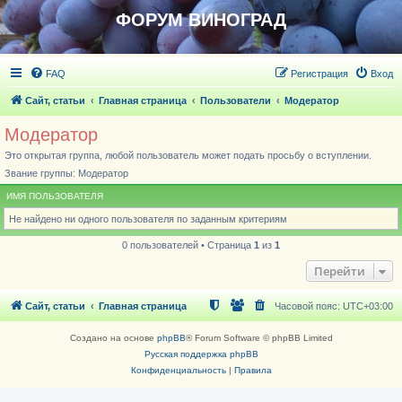
ФОРУМ ВИНОГРАД
FAQ
Регистрация
Вход
Сайт, статьи
Главная страница
Пользователи
Модератор
Модератор
Это открытая группа, любой пользователь может подать просьбу о вступлении.
Звание группы: Модератор
ИМЯ ПОЛЬЗОВАТЕЛЯ
Не найдено ни одного пользователя по заданным критериям
0 пользователей • Страница
1
из
1
Перейти
Сайт, статьи
Главная страница
Часовой пояс:
UTC+03:00
Создано на основе
phpBB
® Forum Software © phpBB Limited
Русская поддержка phpBB
Конфиденциальность
|
Правила