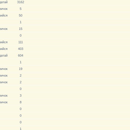
датай
3162
вичoк
5
ийся
50
1
вичoк
15
0
ийся
111
ийся
403
датай
604
1
вичoк
19
вичoк
2
вичoк
2
0
вичoк
3
вичoк
8
0
0
0
1