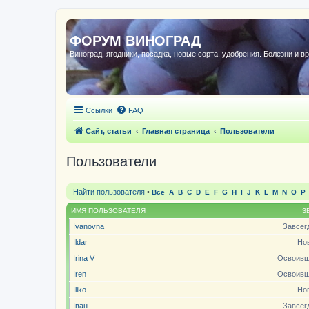
ФОРУМ ВИНОГРАД
Виноград, ягодники, посадка, новые сорта, удобрения. Болезни и в
Ссылки
FAQ
Сайт, статьи
Главная страница
Пользователи
Пользователи
Найти пользователя
•
Все
A
B
C
D
E
F
G
H
I
J
K
L
M
N
O
P
ИМЯ ПОЛЬЗОВАТЕЛЯ
З
Ivanovna
Завсег
Ildar
Но
Irina V
Освоивш
Iren
Освоивш
Iliko
Но
Іван
Завсег