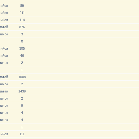
ийся
89
ийся
211
ийся
114
датай
876
вичoк
3
0
ийся
305
ийся
46
вичoк
2
1
датай
1008
вичoк
2
датай
1439
вичoк
2
вичoк
9
вичoк
4
вичoк
4
1
ийся
111