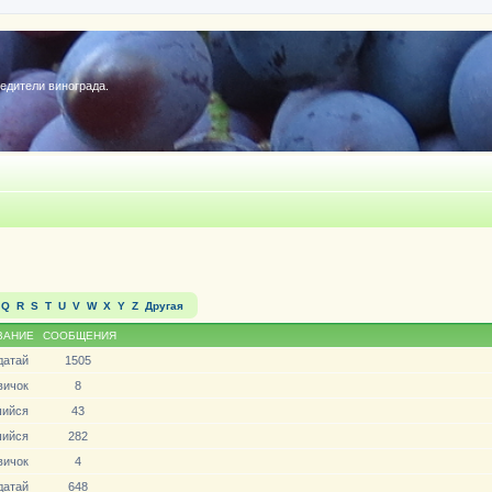
редители винограда.
Q
R
S
T
U
V
W
X
Y
Z
Другая
ВАНИЕ
СООБЩЕНИЯ
датай
1505
вичoк
8
ийся
43
ийся
282
вичoк
4
датай
648