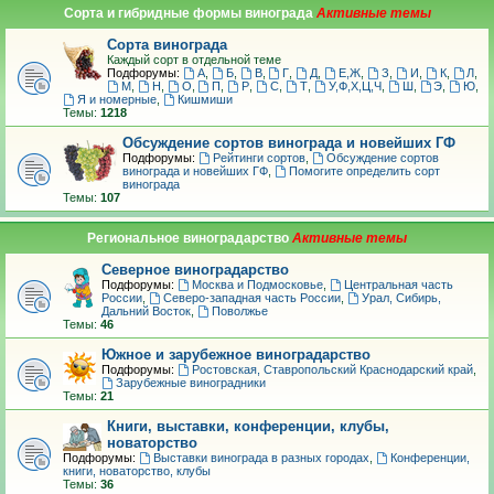
Сорта и гибридные формы винограда
Сорта винограда
Каждый сорт в отдельной теме
Подфорумы:
А
,
Б
,
В
,
Г
,
Д
,
Е,Ж
,
З
,
И
,
К
,
Л
,
М
,
Н
,
О
,
П
,
Р
,
С
,
Т
,
У,Ф,Х,Ц,Ч
,
Ш
,
Э
,
Ю
,
Я и номерные
,
Кишмиши
Темы:
1218
Обсуждение сортов винограда и новейших ГФ
Подфорумы:
Рейтинги сортов
,
Обсуждение сортов
винограда и новейших ГФ
,
Помогите определить сорт
винограда
Темы:
107
Региональное виноградарство
Северное виноградарство
Подфорумы:
Москва и Подмосковье
,
Центральная часть
России
,
Северо-западная часть России
,
Урал, Сибирь,
Дальний Восток
,
Поволжье
Темы:
46
Южное и зарубежное виноградарство
Подфорумы:
Ростовская, Ставропольский Краснодарский край
,
Зарубежные виноградники
Темы:
21
Книги, выставки, конференции, клубы,
новаторство
Подфорумы:
Выставки винограда в разных городах
,
Конференции,
книги, новаторство, клубы
Темы:
36