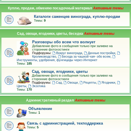
Куплю, продам, обменяю посадочный материал
Каталоги саженцев винограда, куплю-продам
Темы:
9
Сад, овощи, ягодники, цветы, беседка
Разговоры обо всем что волнует
Добавление фото в сообщения только при заливке на
сторонние фотохостинги
Подфорумы:
Вокруг винограда
,
Дачные постройки
,
Кролиководство
,
Беседа за чашкой чая- обо всем
,
Инструменты, удобрения, фунгициды через Интернет
Темы:
185
Сад, овощи, ягодники, цветы
Добавление фото в сообщения только при заливке на
сторонние фотохостинги
Подфорумы:
Сад
,
Овощи
,
Рецепты
,
Ягодники
,
Цветы
,
Экзотика
Темы:
170
Административный раздел
Объявление
Темы:
1
Связь с администрацией, техподдержка
Темы:
5