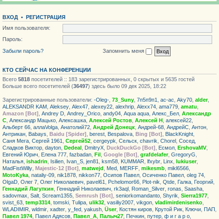
ВХОД
•
РЕГИСТРАЦИЯ
Имя пользователя:
Пароль:
Забыли пароль?
Запомнить меня
КТО СЕЙЧАС НА КОНФЕРЕНЦИИ
Всего
5818
посетителей :: 183 зарегистрированных, 0 скрытых и 5635 гостей
Больше всего посетителей (
36497
) здесь было 09 дек 2025, 18:22
Зарегистрированные пользователи:
-Oleg-
,
73_Suny
,
7п5п9п1
,
ac-ac
,
Aky70
,
alder
,
ALEKSANDR KAM
,
Aleksey
,
Alex47
,
alexey22
,
alexhrip
,
Alexx74
,
ama779
,
amatu
,
Amazon [Bot]
,
Andrey D
,
Andrey_Orico
,
andy04
,
Aqua aqua
,
Алекс_Бел
,
Александр
С
,
Александр Мацько
,
Алексашка
,
Алексей Ростов
,
Алексей Н
,
алексей22
,
Альберт 66
,
аллаVolga
,
Анатолий72
,
Андрей Донецк
,
Андрей-68
,
АндрейС
,
Антон
,
Антрикан
,
Babays
,
Baidu [Spider]
,
berest
,
Bespalova
,
Bing [Bot]
,
BlackKnight
,
Саня Мега
,
Сергей 1961
,
Сергей52
,
cergeypk
,
Сельск
,
chavrik
,
Chorel
,
Сосед
,
Сладков Виктор
,
dayton
,
Dedeal
,
DmitryX
,
DuckDuckGo [Bot]
,
Есмол
,
ErshovaMV
,
Евгений Юрич
,
Елена 777
,
fazbadan
,
Fil
,
Google [Bot]
,
grafdelafer
,
GregoryG
,
Haталья
,
ishadrin
,
Isilien
,
Ivan_S
,
jen81
,
ksm58
,
KUMMAR
,
lfxybr
,
Linx
,
lukiuser
,
MadFistWilly
,
Majestic-12 [Bot]
,
matwejd
,
Med
,
MERFF
,
mikesmb
,
mikl6566
,
MotoKyka
,
nataliy-09
,
nik1878
,
nikkon77
,
Осипов Павел
,
Осиченко Павел
,
oleg 74
,
OlgaD
,
Олег 7
,
Олег Николаевич
,
pavel61
,
Pchelomor66
,
Plot-nik
,
Qtde
,
Галка
,
Георгий
,
Геннадий Лагуткин
,
Геннадий Николаевич
,
rk3aql
,
Roman_Silver
,
ronas
,
Saasha
,
sadovmax
,
Salt
,
Scream1355
,
Semrush [Bot]
,
seniorkomandanto
,
Shyrik
,
Sierra1977
,
svist_63
,
temp3314
,
tomski
,
Tulipa
,
ulik32
,
vasiliy2007
,
vikgon
,
vladimirdenisenko
,
WLADIMIR
,
wldmir
,
xadter
,
y_fed
,
yakush
,
Üser
,
Костян киров
,
Крутой Рик
,
Ключи
,
ПАП
,
Павел 1974
,
Павел Адясов
,
Павел_А
,
Палыч27
,
Печкин
,
путер
,
ф и г а р о
,