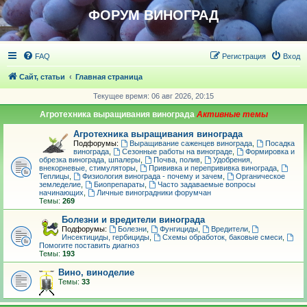
ФОРУМ ВИНОГРАД
FAQ
Регистрация
Вход
Сайт, статьи
Главная страница
Текущее время: 06 авг 2026, 20:15
Агротехника выращивания винограда
Агротехника выращивания винограда
Подфорумы:
Выращивание саженцев винограда
,
Посадка
винограда
,
Сезонные работы на винограде
,
Формировка и
обрезка винограда, шпалеры
,
Почва, полив
,
Удобрения,
внекорневые, стимуляторы
,
Прививка и перепрививка винограда
,
Теплицы
,
Физиология винограда - почему и зачем
,
Органическое
земледелие
,
Биопрепараты
,
Часто задаваемые вопросы
начинающих
,
Личные виноградники форумчан
Темы:
269
Болезни и вредители винограда
Подфорумы:
Болезни
,
Фунгициды
,
Вредители
,
Инсектициды, гербициды
,
Схемы обработок, баковые смеси
,
Помогите поставить диагноз
Темы:
193
Вино, виноделие
Темы:
33