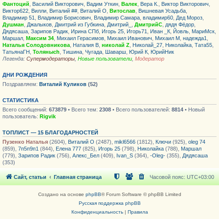
Фантоций
,
Василий Викторович
,
Вадим Уткин
,
Валек
,
Вера К.
,
Виктор Викторович
,
Виктор622
,
Вилли
,
Виталий ##
,
Виталий О
,
Витослав
,
Вишневая Усадьба
,
Владимир 51
,
Владимир Борисович
,
Владимир Самара
,
владимир60
,
Дед Мороз
,
Душман
,
Джалыков
,
Дмитрий из Губкина
,
Дмитрий_
,
ДмитрийС
,
дядя Фёдор
,
Дядясаша
,
Зарипов Радик
,
Ирина СПб
,
Игорь 25
,
Игорь71
,
Иван _К
,
Йовль
,
МариМск
,
Маршал
,
Максим 34
,
Михаил Герасимов
,
Михаил Иванович
,
Михаил М
,
надежда1
,
Наталья Солодовникова
,
Наталия В
,
николай Z
,
Николай_27
,
Николайка
,
Тата55
,
ТатьянаГН
,
Толяныch
,
Тишина
,
Чугада
,
Шаварш
,
Юрий К
,
ЮрийНик
Легенда:
Супермодераторы
,
Новые пользователи
,
Модератор
ДНИ РОЖДЕНИЯ
Поздравляем:
Виталий Куликов
(52)
СТАТИСТИКА
Всего сообщений:
673879
• Всего тем:
2308
• Всего пользователей:
8814
• Новый
пользователь:
Rigvik
ТОПЛИСТ — 15 БЛАГОДАРНОСТЕЙ
Пузенко Наталья
(2604),
Виталий О
(2487),
mikl6566
(1812),
Ключи
(925),
oleg 74
(859),
7п5п9п1
(844),
Елена 777
(825),
Игорь 25
(798),
Николайка
(788),
Маршал
(779),
Зарипов Радик
(756),
Алекс_Бел
(409),
Ivan_S
(364),
-Oleg-
(355),
Дядясаша
(353)
Сайт, статьи
Главная страница
Часовой пояс:
UTC+03:00
Создано на основе
phpBB
® Forum Software © phpBB Limited
Русская поддержка phpBB
Конфиденциальность
|
Правила