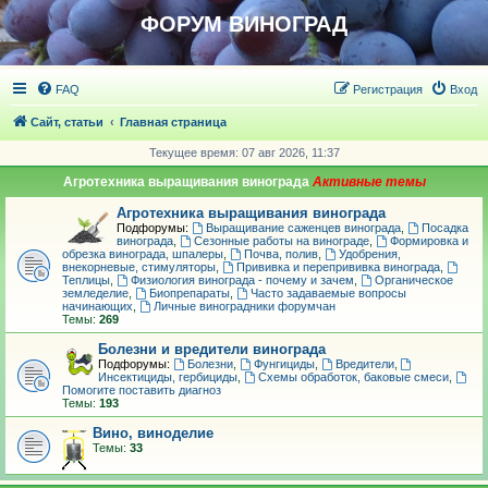
ФОРУМ ВИНОГРАД
FAQ
Регистрация
Вход
Сайт, статьи
Главная страница
Текущее время: 07 авг 2026, 11:37
Агротехника выращивания винограда
Агротехника выращивания винограда
Подфорумы:
Выращивание саженцев винограда
,
Посадка
винограда
,
Сезонные работы на винограде
,
Формировка и
обрезка винограда, шпалеры
,
Почва, полив
,
Удобрения,
внекорневые, стимуляторы
,
Прививка и перепрививка винограда
,
Теплицы
,
Физиология винограда - почему и зачем
,
Органическое
земледелие
,
Биопрепараты
,
Часто задаваемые вопросы
начинающих
,
Личные виноградники форумчан
Темы:
269
Болезни и вредители винограда
Подфорумы:
Болезни
,
Фунгициды
,
Вредители
,
Инсектициды, гербициды
,
Схемы обработок, баковые смеси
,
Помогите поставить диагноз
Темы:
193
Вино, виноделие
Темы:
33