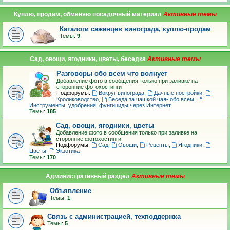
Куплю, продам, обменяю посадочный материал
Каталоги саженцев винограда, куплю-продам
Темы:
9
Сад, овощи, ягодники, цветы, беседка
Разговоры обо всем что волнует
Добавление фото в сообщения только при заливке на
сторонние фотохостинги
Подфорумы:
Вокруг винограда
,
Дачные постройки
,
Кролиководство
,
Беседа за чашкой чая- обо всем
,
Инструменты, удобрения, фунгициды через Интернет
Темы:
185
Сад, овощи, ягодники, цветы
Добавление фото в сообщения только при заливке на
сторонние фотохостинги
Подфорумы:
Сад
,
Овощи
,
Рецепты
,
Ягодники
,
Цветы
,
Экзотика
Темы:
170
Административный раздел
Объявление
Темы:
1
Связь с администрацией, техподдержка
Темы:
5