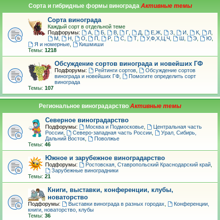
Сорта и гибридные формы винограда
Сорта винограда
Каждый сорт в отдельной теме
Подфорумы:
А
,
Б
,
В
,
Г
,
Д
,
Е,Ж
,
З
,
И
,
К
,
Л
,
М
,
Н
,
О
,
П
,
Р
,
С
,
Т
,
У,Ф,Х,Ц,Ч
,
Ш
,
Э
,
Ю
,
Я и номерные
,
Кишмиши
Темы:
1218
Обсуждение сортов винограда и новейших ГФ
Подфорумы:
Рейтинги сортов
,
Обсуждение сортов
винограда и новейших ГФ
,
Помогите определить сорт
винограда
Темы:
107
Региональное виноградарство
Северное виноградарство
Подфорумы:
Москва и Подмосковье
,
Центральная часть
России
,
Северо-западная часть России
,
Урал, Сибирь,
Дальний Восток
,
Поволжье
Темы:
46
Южное и зарубежное виноградарство
Подфорумы:
Ростовская, Ставропольский Краснодарский край
,
Зарубежные виноградники
Темы:
21
Книги, выставки, конференции, клубы,
новаторство
Подфорумы:
Выставки винограда в разных городах
,
Конференции,
книги, новаторство, клубы
Темы:
36