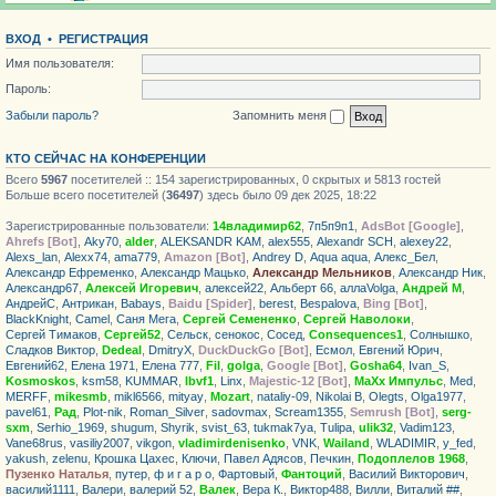
ВХОД
•
РЕГИСТРАЦИЯ
Имя пользователя:
Пароль:
Забыли пароль?
Запомнить меня
КТО СЕЙЧАС НА КОНФЕРЕНЦИИ
Всего
5967
посетителей :: 154 зарегистрированных, 0 скрытых и 5813 гостей
Больше всего посетителей (
36497
) здесь было 09 дек 2025, 18:22
Зарегистрированные пользователи:
14владимир62
,
7п5п9п1
,
AdsBot [Google]
,
Ahrefs [Bot]
,
Aky70
,
alder
,
ALEKSANDR KAM
,
alex555
,
Alexandr SCH
,
alexey22
,
Alexs_lan
,
Alexx74
,
ama779
,
Amazon [Bot]
,
Andrey D
,
Aqua aqua
,
Алекс_Бел
,
Александр Ефременко
,
Александр Мацько
,
Александр Мельников
,
Александр Ник
,
Александр67
,
Алексей Игоревич
,
алексей22
,
Альберт 66
,
аллаVolga
,
Андрей М
,
АндрейС
,
Антрикан
,
Babays
,
Baidu [Spider]
,
berest
,
Bespalova
,
Bing [Bot]
,
BlackKnight
,
Camel
,
Саня Мега
,
Сергей Семененко
,
Сергей Наволоки
,
Сергей Тимаков
,
Сергей52
,
Сельск
,
сенокос
,
Сосед
,
Consequences1
,
Солнышко
,
Сладков Виктор
,
Dedeal
,
DmitryX
,
DuckDuckGo [Bot]
,
Есмол
,
Евгений Юрич
,
Евгений62
,
Елена 1971
,
Елена 777
,
Fil
,
golga
,
Google [Bot]
,
Gosha64
,
Ivan_S
,
Kosmoskos
,
ksm58
,
KUMMAR
,
lbvf1
,
Linx
,
Majestic-12 [Bot]
,
MaXx Импульс
,
Med
,
MERFF
,
mikesmb
,
mikl6566
,
mityay
,
Mozart
,
nataliy-09
,
Nikolai B
,
Olegts
,
Olga1977
,
pavel61
,
Рад
,
Plot-nik
,
Roman_Silver
,
sadovmax
,
Scream1355
,
Semrush [Bot]
,
serg-
sxm
,
Serhio_1969
,
shugum
,
Shyrik
,
svist_63
,
tukmak7ya
,
Tulipa
,
ulik32
,
Vadim123
,
Vane68rus
,
vasiliy2007
,
vikgon
,
vladimirdenisenko
,
VNK
,
Wailand
,
WLADIMIR
,
y_fed
,
yakush
,
zelenu
,
Крошка Цахес
,
Ключи
,
Павел Адясов
,
Печкин
,
Подоплелов 1968
,
Пузенко Наталья
,
путер
,
ф и г а р о
,
Фартовый
,
Фантоций
,
Василий Викторович
,
василий1111
,
Валери
,
валерий 52
,
Валек
,
Вера К.
,
Виктор488
,
Вилли
,
Виталий ##
,