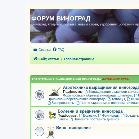
ФОРУМ ВИНОГРАД
Виноград, ягодники, посадка, новые сорта, удобрения. Болезни и в
Ссылки
FAQ
Сайт, статьи
Главная страница
АГРОТЕХНИКА ВЫРАЩИВАНИЯ ВИНОГРАДА
Агротехника выращивания виноград
Подфорумы:
Выращивание саженцев виногр
Формировка и обрезка винограда, шпалеры
,
Прививка и перепрививка винограда
,
Теплицы
,
Физи
Биопрепараты
,
Часто задаваемые вопросы начина
Болезни и вредители винограда
Подфорумы:
Болезни
,
Фунгициды
,
Вредите
смеси
,
Помогите поставить диагноз
Вино, виноделие