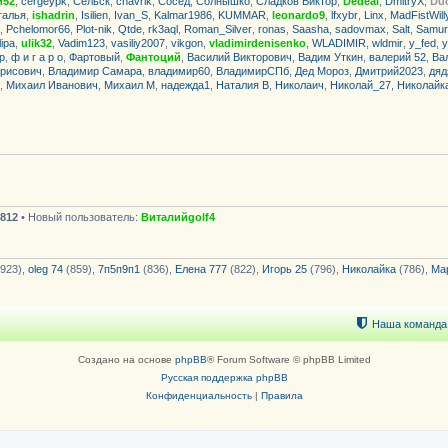
й52
,
cergeypk
,
Сельск
,
chavrik
,
Сосед
,
Солнышко
,
Сладков Виктор
,
Dedeal
,
DmitryX
,
Du
талья
,
ishadrin
,
Isilien
,
Ivan_S
,
Kalmar1986
,
KUMMAR
,
leonardo9
,
lfxybr
,
Linx
,
MadFistWill
,
Pchelomor66
,
Plot-nik
,
Qtde
,
rk3aql
,
Roman_Silver
,
ronas
,
Saasha
,
sadovmax
,
Salt
,
Samur
lipa
,
ulik32
,
Vadim123
,
vasiliy2007
,
vikgon
,
vladimirdenisenko
,
WLADIMIR
,
wldmir
,
y_fed
,
y
р
,
ф и г а р о
,
Фартовый
,
Фантоций
,
Василий Викторович
,
Вадим Уткин
,
валерий 52
,
Ва
рисович
,
Владимир Самара
,
владимир60
,
ВладимирСПб
,
Дед Мороз
,
Дмитрий2023
,
дяд
,
Михаил Иванович
,
Михаил М
,
надежда1
,
Наталия В
,
Николаич
,
Николай_27
,
Николайк
812
• Новый пользователь:
Виталийgolf4
923),
oleg 74
(859),
7п5п9п1
(836),
Елена 777
(822),
Игорь 25
(796),
Николайка
(786),
Ма
Наша команда
Создано на основе
phpBB
® Forum Software © phpBB Limited
Русская поддержка phpBB
Конфиденциальность
|
Правила