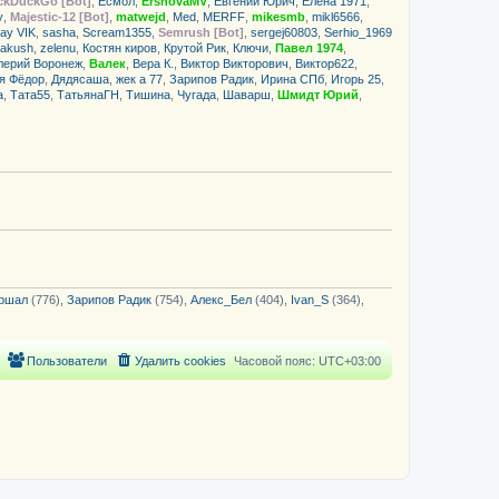
ckDuckGo [Bot]
,
Есмол
,
ErshovaMV
,
Евгений Юрич
,
Елена 1971
,
щ
с
y
,
Majestic-12 [Bot]
,
matwejd
,
Med
,
MERFF
,
mikesmb
,
mikl6566
,
е
о
ay VIK
,
sasha
,
Scream1355
,
Semrush [Bot]
,
sergej60803
,
Serhio_1969
н
о
akush
,
zelenu
,
Костян киров
,
Крутой Рик
,
Ключи
,
Павел 1974
,
и
б
лерий Воронеж
,
Валек
,
Вера К.
,
Виктор Викторович
ю
,
Виктор622
,
щ
я Фёдор
,
Дядясаша
,
жек а 77
,
Зарипов Радик
е
,
Ирина СПб
,
Игорь 25
,
н
а
,
Тата55
,
ТатьянаГН
,
Тишина
,
Чугада
,
Шаварш
,
Шмидт Юрий
,
и
ю
ршал
(776),
Зарипов Радик
(754),
Алекс_Бел
(404),
Ivan_S
(364),
Пользователи
Удалить cookies
Часовой пояс:
UTC+03:00