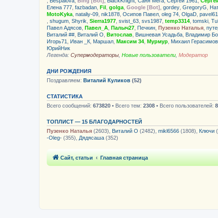
,
Bespalova
,
Bing [Bot]
,
BlackKnight
,
Саня Мега
,
Сергей 1961
,
Серге
Елена 777
,
fazbadan
,
Fil
,
golga
,
Google [Bot]
,
gordey
,
GregoryG
,
Ha
MotoKyka
,
nataliy-09
,
nik1878
,
Осипов Павел
,
oleg 74
,
OlgaD
,
pavel61
,
shugum
,
Shyrik
,
Sierra1977
,
svist_63
,
svs1987
,
temp3314
,
tomski
,
Tu
Павел Адясов
,
Павел_А
,
Палыч27
,
Печкин
,
Пузенко Наталья
,
путе
Виталий ##
,
Виталий О
,
Витослав
,
Вишневая Усадьба
,
Владимир Бо
Игорь71
,
Иван _К
,
Маршал
,
Максим 34
,
Мурмур
,
Михаил Герасимов
ЮрийНик
Легенда:
Супермодераторы
,
Новые пользователи
,
Модератор
ДНИ РОЖДЕНИЯ
Поздравляем:
Виталий Куликов
(52)
СТАТИСТИКА
Всего сообщений:
673820
• Всего тем:
2308
• Всего пользователей:
8
ТОПЛИСТ — 15 БЛАГОДАРНОСТЕЙ
Пузенко Наталья
(2603),
Виталий О
(2482),
mikl6566
(1808),
Ключи
(
-Oleg-
(355),
Дядясаша
(352)
Сайт, статьи
Главная страница