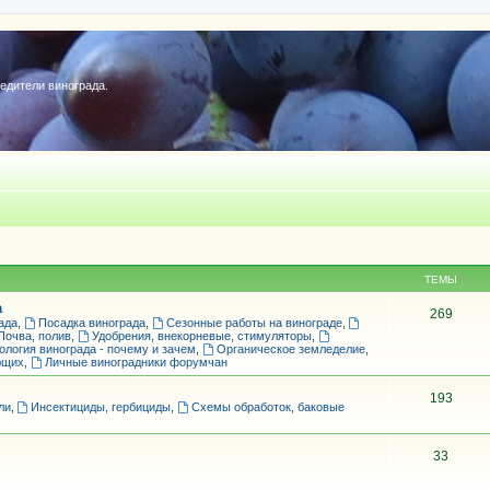
редители винограда.
ТЕМЫ
а
269
ада
,
Посадка винограда
,
Сезонные работы на винограде
,
Почва, полив
,
Удобрения, внекорневые, стимуляторы
,
ология винограда - почему и зачем
,
Органическое земледелие
,
ющих
,
Личные виноградники форумчан
193
ли
,
Инсектициды, гербициды
,
Схемы обработок, баковые
33