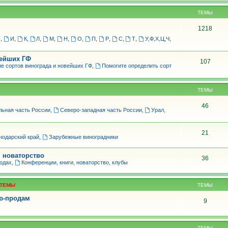
ТЕМЫ
1218
З
,
И
,
К
,
Л
,
М
,
Н
,
О
,
П
,
Р
,
С
,
Т
,
У,Ф,Х,Ц,Ч
,
вейших ГФ
107
е сортов винограда и новейших ГФ
,
Помогите определить сорт
ТЕМЫ
46
льная часть России
,
Северо-западная часть России
,
Урал,
21
нодарский край
,
Зарубежные виноградники
, новаторство
36
родах
,
Конференции, книги, новаторство, клубы
ТЕМЫ
лю-продам
9
ТЕМЫ