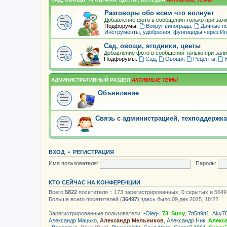
Разговоры обо всем что волнует
Добавление фото в сообщения только при зали
Подфорумы:
Вокруг винограда
,
Дачные п
Инструменты, удобрения, фунгициды через Ин
Сад, овощи, ягодники, цветы
Добавление фото в сообщения только при зали
Подфорумы:
Сад
,
Овощи
,
Рецепты
,
АДМИНИСТРАТИВНЫЙ РАЗДЕЛ
Объявление
Связь с администрацией, техподдержка
ВХОД
•
РЕГИСТРАЦИЯ
Имя пользователя:
Пароль:
КТО СЕЙЧАС НА КОНФЕРЕНЦИИ
Всего
5822
посетителя :: 173 зарегистрированных, 0 скрытых и 5649
Больше всего посетителей (
36497
) здесь было 09 дек 2025, 18:22
Зарегистрированные пользователи:
-Oleg-
,
73_Suny
,
7п5п9п1
,
Aky7
Александр Мацько
,
Александр Мельников
,
Александр Ник
,
Алекс