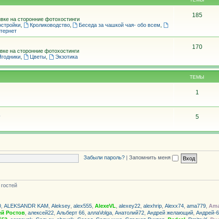
185
вке на сторонние фотохостинги
остройки
,
Кролиководство
,
Беседа за чашкой чая- обо всем
,
тернет
170
вке на сторонние фотохостинги
Ягодники
,
Цветы
,
Экзотика
ТЕМЫ
1
5
Забыли пароль?
|
Запомнить меня
 гостей
0
,
ALEKSANDR KAM
,
Aleksey
,
alex555
,
AlexeVL
,
alexey22
,
alexhrip
,
Alexx74
,
ama779
,
Ama
ей Ростов
,
алексей22
,
Альберт 66
,
аллаVolga
,
Анатолий72
,
Андрей желающий
,
Андрей-