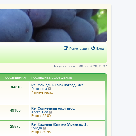
Регистрация
Вход
Текущее время: 06 авг 2026, 15:37
СООБЩЕНИЯ
ПОСЛЕДНЕЕ СООБЩЕНИЕ
Re: Мой день на винограднике.
184216
П
Дядясаша
е
7 минут назад
р
е
й
т
Re: Солнечный ожог ягод
49985
и
П
Алекс_Бел
к
е
Вчера, 22:00
п
р
о
е
Re: Кишмиш Юпитер (Арканзас 1…
с
25575
й
П
Чугада
л
т
е
Вчера, 20:45
е
и
р
д