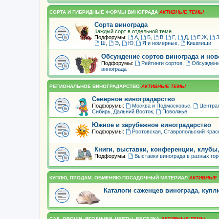
СОРТА И ГИБРИДНЫЕ ФОРМЫ ВИНОГРАДА
Сорта винограда
Каждый сорт в отдельной теме
Подфорумы:
А
,
Б
,
В
,
Г
,
Д
,
Е,Ж
,
Ш
,
Э
,
Ю
,
Я и номерные
,
Кишмиши
Обсуждение сортов винограда и но
Подфорумы:
Рейтинги сортов
,
Обсуждени
винограда
РЕГИОНАЛЬНОЕ ВИНОГРАДАРСТВО
Северное виноградарство
Подфорумы:
Москва и Подмосковье
,
Центра
Сибирь, Дальний Восток
,
Поволжье
Южное и зарубежное виноградарство
Подфорумы:
Ростовская, Ставропольский Крас
Книги, выставки, конференции, клубы
Подфорумы:
Выставки винограда в разных го
КУПЛЮ, ПРОДАМ, ОБМЕНЯЮ ПОСАДОЧНЫЙ МАТЕРИАЛ
Каталоги саженцев винограда, куп
САД, ОВОЩИ, ЯГОДНИКИ, ЦВЕТЫ, БЕСЕДКА