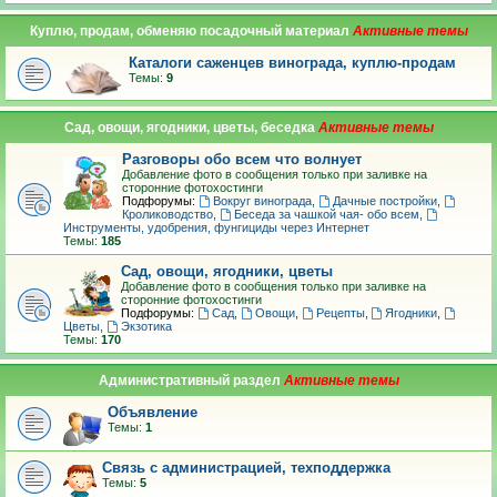
Куплю, продам, обменяю посадочный материал
Каталоги саженцев винограда, куплю-продам
Темы:
9
Сад, овощи, ягодники, цветы, беседка
Разговоры обо всем что волнует
Добавление фото в сообщения только при заливке на
сторонние фотохостинги
Подфорумы:
Вокруг винограда
,
Дачные постройки
,
Кролиководство
,
Беседа за чашкой чая- обо всем
,
Инструменты, удобрения, фунгициды через Интернет
Темы:
185
Сад, овощи, ягодники, цветы
Добавление фото в сообщения только при заливке на
сторонние фотохостинги
Подфорумы:
Сад
,
Овощи
,
Рецепты
,
Ягодники
,
Цветы
,
Экзотика
Темы:
170
Административный раздел
Объявление
Темы:
1
Связь с администрацией, техподдержка
Темы:
5