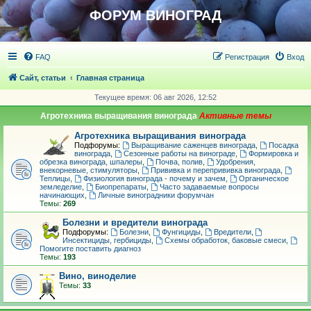
ФОРУМ ВИНОГРАД
FAQ
Регистрация
Вход
Сайт, статьи
Главная страница
Текущее время: 06 авг 2026, 12:52
Агротехника выращивания винограда
Агротехника выращивания винограда
Подфорумы:
Выращивание саженцев винограда
,
Посадка
винограда
,
Сезонные работы на винограде
,
Формировка и
обрезка винограда, шпалеры
,
Почва, полив
,
Удобрения,
внекорневые, стимуляторы
,
Прививка и перепрививка винограда
,
Теплицы
,
Физиология винограда - почему и зачем
,
Органическое
земледелие
,
Биопрепараты
,
Часто задаваемые вопросы
начинающих
,
Личные виноградники форумчан
Темы:
269
Болезни и вредители винограда
Подфорумы:
Болезни
,
Фунгициды
,
Вредители
,
Инсектициды, гербициды
,
Схемы обработок, баковые смеси
,
Помогите поставить диагноз
Темы:
193
Вино, виноделие
Темы:
33