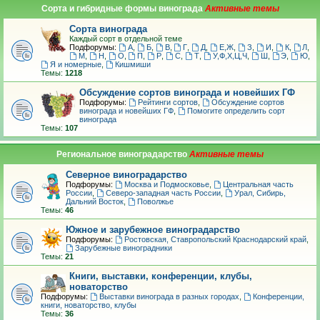
Сорта и гибридные формы винограда
Сорта винограда
Каждый сорт в отдельной теме
Подфорумы:
А
,
Б
,
В
,
Г
,
Д
,
Е,Ж
,
З
,
И
,
К
,
Л
,
М
,
Н
,
О
,
П
,
Р
,
С
,
Т
,
У,Ф,Х,Ц,Ч
,
Ш
,
Э
,
Ю
,
Я и номерные
,
Кишмиши
Темы:
1218
Обсуждение сортов винограда и новейших ГФ
Подфорумы:
Рейтинги сортов
,
Обсуждение сортов
винограда и новейших ГФ
,
Помогите определить сорт
винограда
Темы:
107
Региональное виноградарство
Северное виноградарство
Подфорумы:
Москва и Подмосковье
,
Центральная часть
России
,
Северо-западная часть России
,
Урал, Сибирь,
Дальний Восток
,
Поволжье
Темы:
46
Южное и зарубежное виноградарство
Подфорумы:
Ростовская, Ставропольский Краснодарский край
,
Зарубежные виноградники
Темы:
21
Книги, выставки, конференции, клубы,
новаторство
Подфорумы:
Выставки винограда в разных городах
,
Конференции,
книги, новаторство, клубы
Темы:
36