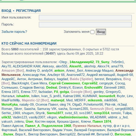
ВХОД
•
РЕГИСТРАЦИЯ
Имя пользователя:
Пароль:
Забыли пароль?
Запомнить меня
КТО СЕЙЧАС НА КОНФЕРЕНЦИИ
Всего
5860
посетителей :: 158 зарегистрированных, 0 скрытых и 5702 гостя
Больше всего посетителей (
36497
) здесь было 09 дек 2025, 18:22
Зарегистрированные пользователи:
-Oleg-
,
14владимир62
,
73_Suny
,
7п5п9п1
,
Aky70
,
ALEKSANDR KAM
,
Aleksey
,
alex555
,
AlexeVL
,
alexhrip
,
Alexx74
,
ama779
,
Amazon [Bot]
,
Andrey D
,
andy04
,
ankon
,
Алекс_Бел
,
Александр Мацько
,
Александр
Мельников
,
Александр Ник
,
Альберт 66
,
Анатолий72
,
Андрей желающий
,
Андрей-68
,
АндрейС
,
Антон
,
Антрикан
,
Babays
,
bagdad
,
Baidu [Spider]
,
berest
,
Bespalova
,
Bing
[Bot]
,
BlackKnight
,
Саня Мега
,
Сергей Семененко
,
Сергей52
,
cergeypk
,
Сосед
,
Солнышко
,
Сладков Виктор
,
Dedeal
,
DmitryX
,
Есмол
,
ErshovaMV
,
Евгений 1960
,
Елена 1971
,
Елена 777
,
fazbadan
,
Fil
,
golga
,
Google [Bot]
,
gordey
,
GregoryG
,
Haталья
,
ishadrin
,
Isilien
,
Ivan_S
,
jen81
,
Kalmar1986
,
KUMMAR
,
leonardo9
,
lfxybr
,
Linx
,
MadFistWilly
,
Majestic-12 [Bot]
,
matwejd
,
Med
,
MERFF
,
mikesmb
,
mikl6566
,
MotoKyka
,
nataliy-09
,
Осипов Павел
,
oleg 74
,
OlgaD
,
Pchelomor66
,
Plot-nik
,
rk3aql
,
Roman_Silver
,
Saasha
,
Samuray VIK
,
sasha
,
Scream1355
,
Semrush [Bot]
,
sergej60803
,
Serhio_1969
,
shugum
,
Shyrik
,
Sierra1977
,
svist_63
,
svs1987
,
temp3314
,
tomski
,
Tulipa
,
ulik32
,
Vadim123
,
vasiliy2007
,
vikgon
,
vladimirdenisenko
,
WLADIMIR
,
wldmir
,
y_fed
,
yakush
,
zelenu
,
Üser
,
Костян киров
,
Крошка Цахес
,
Ключи
,
Павел 1974
,
Павел Адясов
,
Павел_А
,
Подоплелов 1968
,
Пузенко Наталья
,
путер
,
ф и г а р о
,
Фартовый
,
Василий Викторович
,
Вадим Уткин
,
Валерий Георгиевич
,
Валерий Воронеж
,
Валек
,
Вера К.
,
Виктор Викторович
,
Виктор622
,
Виталий ##
,
Виталий О
,
Витослав
,