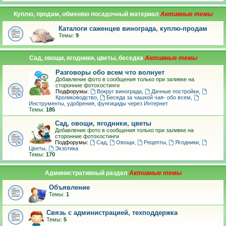
Куплю, продам, обменяю посадочный материал
Каталоги саженцев винограда, куплю-продам
Темы:
9
Сад, овощи, ягодники, цветы, беседка
Разговоры обо всем что волнует
Добавление фото в сообщения только при заливке на
сторонние фотохостинги
Подфорумы:
Вокруг винограда
,
Дачные постройки
,
Кролиководство
,
Беседа за чашкой чая- обо всем
,
Инструменты, удобрения, фунгициды через Интернет
Темы:
185
Сад, овощи, ягодники, цветы
Добавление фото в сообщения только при заливке на
сторонние фотохостинги
Подфорумы:
Сад
,
Овощи
,
Рецепты
,
Ягодники
,
Цветы
,
Экзотика
Темы:
170
Административный раздел
Объявление
Темы:
1
Связь с администрацией, техподдержка
Темы:
5