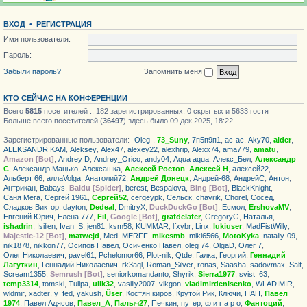
ВХОД
•
РЕГИСТРАЦИЯ
Имя пользователя:
Пароль:
Забыли пароль?
Запомнить меня
КТО СЕЙЧАС НА КОНФЕРЕНЦИИ
Всего
5815
посетителей :: 182 зарегистрированных, 0 скрытых и 5633 гостя
Больше всего посетителей (
36497
) здесь было 09 дек 2025, 18:22
Зарегистрированные пользователи:
-Oleg-
,
73_Suny
,
7п5п9п1
,
ac-ac
,
Aky70
,
alder
,
ALEKSANDR KAM
,
Aleksey
,
Alex47
,
alexey22
,
alexhrip
,
Alexx74
,
ama779
,
amatu
,
Amazon [Bot]
,
Andrey D
,
Andrey_Orico
,
andy04
,
Aqua aqua
,
Алекс_Бел
,
Александр
С
,
Александр Мацько
,
Алексашка
,
Алексей Ростов
,
Алексей Н
,
алексей22
,
Альберт 66
,
аллаVolga
,
Анатолий72
,
Андрей Донецк
,
Андрей-68
,
АндрейС
,
Антон
,
Антрикан
,
Babays
,
Baidu [Spider]
,
berest
,
Bespalova
,
Bing [Bot]
,
BlackKnight
,
Саня Мега
,
Сергей 1961
,
Сергей52
,
cergeypk
,
Сельск
,
chavrik
,
Chorel
,
Сосед
,
Сладков Виктор
,
dayton
,
Dedeal
,
DmitryX
,
DuckDuckGo [Bot]
,
Есмол
,
ErshovaMV
,
Евгений Юрич
,
Елена 777
,
Fil
,
Google [Bot]
,
grafdelafer
,
GregoryG
,
Haталья
,
ishadrin
,
Isilien
,
Ivan_S
,
jen81
,
ksm58
,
KUMMAR
,
lfxybr
,
Linx
,
lukiuser
,
MadFistWilly
,
Majestic-12 [Bot]
,
matwejd
,
Med
,
MERFF
,
mikesmb
,
mikl6566
,
MotoKyka
,
nataliy-09
,
nik1878
,
nikkon77
,
Осипов Павел
,
Осиченко Павел
,
oleg 74
,
OlgaD
,
Олег 7
,
Олег Николаевич
,
pavel61
,
Pchelomor66
,
Plot-nik
,
Qtde
,
Галка
,
Георгий
,
Геннадий
Лагуткин
,
Геннадий Николаевич
,
rk3aql
,
Roman_Silver
,
ronas
,
Saasha
,
sadovmax
,
Salt
,
Scream1355
,
Semrush [Bot]
,
seniorkomandanto
,
Shyrik
,
Sierra1977
,
svist_63
,
temp3314
,
tomski
,
Tulipa
,
ulik32
,
vasiliy2007
,
vikgon
,
vladimirdenisenko
,
WLADIMIR
,
wldmir
,
xadter
,
y_fed
,
yakush
,
Üser
,
Костян киров
,
Крутой Рик
,
Ключи
,
ПАП
,
Павел
1974
,
Павел Адясов
,
Павел_А
,
Палыч27
,
Печкин
,
путер
,
ф и г а р о
,
Фантоций
,