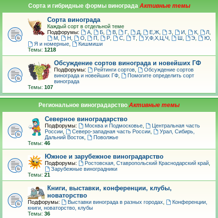
Сорта и гибридные формы винограда
Сорта винограда
Каждый сорт в отдельной теме
Подфорумы:
А
,
Б
,
В
,
Г
,
Д
,
Е,Ж
,
З
,
И
,
К
,
Л
,
М
,
Н
,
О
,
П
,
Р
,
С
,
Т
,
У,Ф,Х,Ц,Ч
,
Ш
,
Э
,
Ю
,
Я и номерные
,
Кишмиши
Темы:
1218
Обсуждение сортов винограда и новейших ГФ
Подфорумы:
Рейтинги сортов
,
Обсуждение сортов
винограда и новейших ГФ
,
Помогите определить сорт
винограда
Темы:
107
Региональное виноградарство
Северное виноградарство
Подфорумы:
Москва и Подмосковье
,
Центральная часть
России
,
Северо-западная часть России
,
Урал, Сибирь,
Дальний Восток
,
Поволжье
Темы:
46
Южное и зарубежное виноградарство
Подфорумы:
Ростовская, Ставропольский Краснодарский край
,
Зарубежные виноградники
Темы:
21
Книги, выставки, конференции, клубы,
новаторство
Подфорумы:
Выставки винограда в разных городах
,
Конференции,
книги, новаторство, клубы
Темы:
36