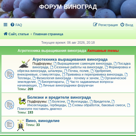
ФОРУМ ВИНОГРАД
FAQ
Регистрация
Вход
Сайт, статьи
Главная страница
Текущее время: 06 авг 2026, 20:18
Агротехника выращивания винограда
Агротехника выращивания винограда
Подфорумы:
Выращивание саженцев винограда
,
Посадка
винограда
,
Сезонные работы на винограде
,
Формировка и
обрезка винограда, шпалеры
,
Почва, полив
,
Удобрения,
внекорневые, стимуляторы
,
Прививка и перепрививка винограда
,
Теплицы
,
Физиология винограда - почему и зачем
,
Органическое
земледелие
,
Биопрепараты
,
Часто задаваемые вопросы
начинающих
,
Личные виноградники форумчан
Темы:
269
Болезни и вредители винограда
Подфорумы:
Болезни
,
Фунгициды
,
Вредители
,
Инсектициды, гербициды
,
Схемы обработок, баковые смеси
,
Помогите поставить диагноз
Темы:
193
Вино, виноделие
Темы:
33