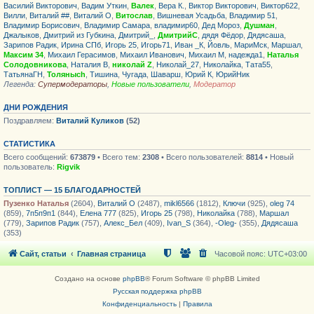
Василий Викторович
,
Вадим Уткин
,
Валек
,
Вера К.
,
Виктор Викторович
,
Виктор622
,
Вилли
,
Виталий ##
,
Виталий О
,
Витослав
,
Вишневая Усадьба
,
Владимир 51
,
Владимир Борисович
,
Владимир Самара
,
владимир60
,
Дед Мороз
,
Душман
,
Джалыков
,
Дмитрий из Губкина
,
Дмитрий_
,
ДмитрийС
,
дядя Фёдор
,
Дядясаша
,
Зарипов Радик
,
Ирина СПб
,
Игорь 25
,
Игорь71
,
Иван _К
,
Йовль
,
МариМск
,
Маршал
,
Максим 34
,
Михаил Герасимов
,
Михаил Иванович
,
Михаил М
,
надежда1
,
Наталья
Солодовникова
,
Наталия В
,
николай Z
,
Николай_27
,
Николайка
,
Тата55
,
ТатьянаГН
,
Толяныch
,
Тишина
,
Чугада
,
Шаварш
,
Юрий К
,
ЮрийНик
Легенда:
Супермодераторы
,
Новые пользователи
,
Модератор
ДНИ РОЖДЕНИЯ
Поздравляем:
Виталий Куликов
(52)
СТАТИСТИКА
Всего сообщений:
673879
• Всего тем:
2308
• Всего пользователей:
8814
• Новый
пользователь:
Rigvik
ТОПЛИСТ — 15 БЛАГОДАРНОСТЕЙ
Пузенко Наталья
(2604),
Виталий О
(2487),
mikl6566
(1812),
Ключи
(925),
oleg 74
(859),
7п5п9п1
(844),
Елена 777
(825),
Игорь 25
(798),
Николайка
(788),
Маршал
(779),
Зарипов Радик
(757),
Алекс_Бел
(409),
Ivan_S
(364),
-Oleg-
(355),
Дядясаша
(353)
Сайт, статьи
Главная страница
Часовой пояс:
UTC+03:00
Создано на основе
phpBB
® Forum Software © phpBB Limited
Русская поддержка phpBB
Конфиденциальность
|
Правила