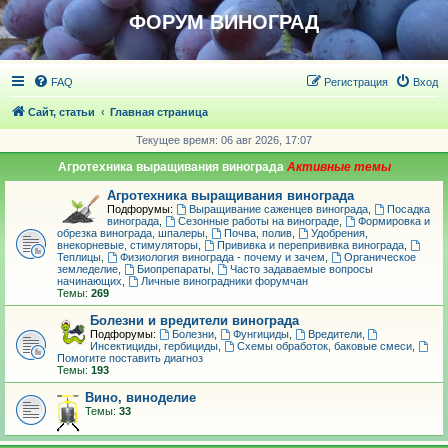
ФОРУМ ВИНОГРАД
FAQ
Регистрация
Вход
Сайт, статьи
Главная страница
Текущее время: 06 авг 2026, 17:07
Агротехника выращивания винограда
Агротехника выращивания винограда
Подфорумы:
Выращивание саженцев винограда
,
Посадка
винограда
,
Сезонные работы на винограде
,
Формировка и
обрезка винограда, шпалеры
,
Почва, полив
,
Удобрения,
внекорневые, стимуляторы
,
Прививка и перепрививка винограда
,
Теплицы
,
Физиология винограда - почему и зачем
,
Органическое
земледелие
,
Биопрепараты
,
Часто задаваемые вопросы
начинающих
,
Личные виноградники форумчан
Темы:
269
Болезни и вредители винограда
Подфорумы:
Болезни
,
Фунгициды
,
Вредители
,
Инсектициды, гербициды
,
Схемы обработок, баковые смеси
,
Помогите поставить диагноз
Темы:
193
Вино, виноделие
Темы:
33