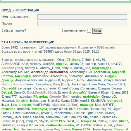
ВХОД
•
РЕГИСТРАЦИЯ
Имя пользователя:
Пароль:
Забыли пароль?
Запомнить меня
КТО СЕЙЧАС НА КОНФЕРЕНЦИИ
Всего
5782
посетителя :: 184 зарегистрированных, 0 скрытых и 5598 гостей
Больше всего посетителей (
36497
) здесь было 09 дек 2025, 18:22
Зарегистрированные пользователи:
-Oleg-
,
73_Suny
,
7п5п9п1
,
Aky70
,
ALEKSANDR KAM
,
Aleksey
,
alex555
,
AlexeVL
,
alexey22
,
alexhrip
,
Alexx74
,
ama779
,
Amazon [Bot]
,
Andrey D
,
Andrey_Orico
,
andy04
,
Алекс_Бел
,
Александр С
,
Александр Мацько
,
Александр Мельников
,
Александр Ник
,
Алексашка
,
Алексей
Ростов
,
Алексей Н
,
алексей22
,
Альберт 66
,
аллаVolga
,
Анатолий72
,
Андрей
Донецк
,
Андрей желающий
,
Андрей-68
,
АндрейС
,
Антон
,
Антрикан
,
Babays
,
bagdad
,
Baidu [Spider]
,
berest
,
Bespalova
,
Bing [Bot]
,
BlackKnight
,
Саня Мега
,
Сергей 1961
,
Сергей52
,
cergeypk
,
Сельск
,
chavrik
,
Chorel
,
Сосед
,
Солнышко
,
Сладков Виктор
,
Dedeal
,
DmitryX
,
DuckDuckGo [Bot]
,
Есмол
,
ErshovaMV
,
Евгений Юрич
,
Елена 1971
,
Елена 777
,
fazbadan
,
Fil
,
golga
,
Google [Bot]
,
gordey
,
grafdelafer
,
GregoryG
,
Haталья
,
ishadrin
,
Isilien
,
Ivan_S
,
jen81
,
Kalmar1986
,
ksm58
,
KUMMAR
,
leonardo9
,
lfxybr
,
Linx
,
lukiuser
,
MadFistWilly
,
Majestic-12 [Bot]
,
matwejd
,
Med
,
MERFF
,
mikesmb
,
mikl6566
,
MotoKyka
,
nataliy-09
,
nik1878
,
Осипов Павел
,
oleg 74
,
OlgaD
,
Олег 7
,
Олег Николаевич
,
pavel61
,
Pchelomor66
,
Plot-nik
,
Qtde
,
Галка
,
rk3aql
,
Roman_Silver
,
ronas
,
Saasha
,
sadovmax
,
Salt
,
Samuray VIK
,
sasha
,
Scream1355
,
Semrush [Bot]
,
shugum
,
Shyrik
,
Sierra1977
,
svist_63
,
temp3314
,
tomski
,
Tulipa
,
ulik32
,
Vadim123
,
vasiliy2007
,
vikgon
,
vladimirdenisenko
,
WLADIMIR
,
wldmir
,
y_fed
,
yakush
,
zelenu
,
Üser
,
Костян киров
,
Крутой Рик
,
Ключи
,
Павел 1974
,
Павел Адясов
,
Павел_А
,