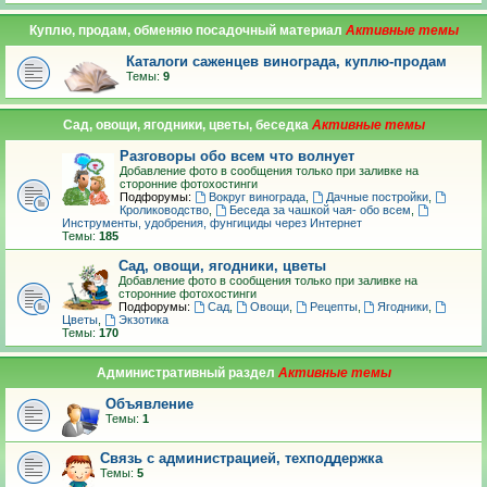
Куплю, продам, обменяю посадочный материал
Каталоги саженцев винограда, куплю-продам
Темы:
9
Сад, овощи, ягодники, цветы, беседка
Разговоры обо всем что волнует
Добавление фото в сообщения только при заливке на
сторонние фотохостинги
Подфорумы:
Вокруг винограда
,
Дачные постройки
,
Кролиководство
,
Беседа за чашкой чая- обо всем
,
Инструменты, удобрения, фунгициды через Интернет
Темы:
185
Сад, овощи, ягодники, цветы
Добавление фото в сообщения только при заливке на
сторонние фотохостинги
Подфорумы:
Сад
,
Овощи
,
Рецепты
,
Ягодники
,
Цветы
,
Экзотика
Темы:
170
Административный раздел
Объявление
Темы:
1
Связь с администрацией, техподдержка
Темы:
5