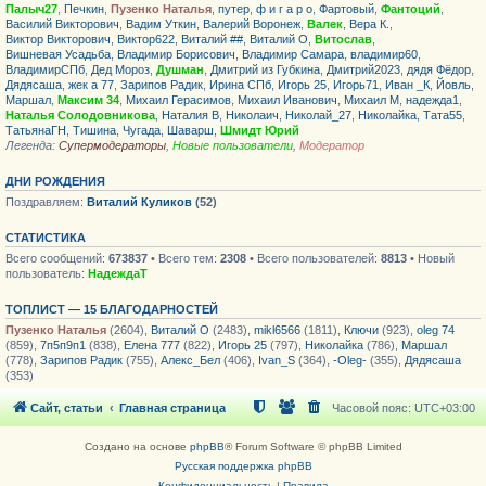
Палыч27
,
Печкин
,
Пузенко Наталья
,
путер
,
ф и г а р о
,
Фартовый
,
Фантоций
,
Василий Викторович
,
Вадим Уткин
,
Валерий Воронеж
,
Валек
,
Вера К.
,
Виктор Викторович
,
Виктор622
,
Виталий ##
,
Виталий О
,
Витослав
,
Вишневая Усадьба
,
Владимир Борисович
,
Владимир Самара
,
владимир60
,
ВладимирСПб
,
Дед Мороз
,
Душман
,
Дмитрий из Губкина
,
Дмитрий2023
,
дядя Фёдор
,
Дядясаша
,
жек а 77
,
Зарипов Радик
,
Ирина СПб
,
Игорь 25
,
Игорь71
,
Иван _К
,
Йовль
,
Маршал
,
Максим 34
,
Михаил Герасимов
,
Михаил Иванович
,
Михаил М
,
надежда1
,
Наталья Солодовникова
,
Наталия В
,
Николаич
,
Николай_27
,
Николайка
,
Тата55
,
ТатьянаГН
,
Тишина
,
Чугада
,
Шаварш
,
Шмидт Юрий
Легенда:
Супермодераторы
,
Новые пользователи
,
Модератор
ДНИ РОЖДЕНИЯ
Поздравляем:
Виталий Куликов
(52)
СТАТИСТИКА
Всего сообщений:
673837
• Всего тем:
2308
• Всего пользователей:
8813
• Новый
пользователь:
НадеждаТ
ТОПЛИСТ — 15 БЛАГОДАРНОСТЕЙ
Пузенко Наталья
(2604),
Виталий О
(2483),
mikl6566
(1811),
Ключи
(923),
oleg 74
(859),
7п5п9п1
(838),
Елена 777
(822),
Игорь 25
(797),
Николайка
(786),
Маршал
(778),
Зарипов Радик
(755),
Алекс_Бел
(406),
Ivan_S
(364),
-Oleg-
(355),
Дядясаша
(353)
Сайт, статьи
Главная страница
Часовой пояс:
UTC+03:00
Создано на основе
phpBB
® Forum Software © phpBB Limited
Русская поддержка phpBB
Конфиденциальность
|
Правила