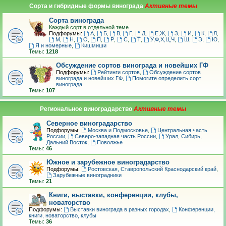
Сорта и гибридные формы винограда
Сорта винограда
Каждый сорт в отдельной теме
Подфорумы:
А
,
Б
,
В
,
Г
,
Д
,
Е,Ж
,
З
,
И
,
К
,
Л
,
М
,
Н
,
О
,
П
,
Р
,
С
,
Т
,
У,Ф,Х,Ц,Ч
,
Ш
,
Э
,
Ю
,
Я и номерные
,
Кишмиши
Темы:
1218
Обсуждение сортов винограда и новейших ГФ
Подфорумы:
Рейтинги сортов
,
Обсуждение сортов
винограда и новейших ГФ
,
Помогите определить сорт
винограда
Темы:
107
Региональное виноградарство
Северное виноградарство
Подфорумы:
Москва и Подмосковье
,
Центральная часть
России
,
Северо-западная часть России
,
Урал, Сибирь,
Дальний Восток
,
Поволжье
Темы:
46
Южное и зарубежное виноградарство
Подфорумы:
Ростовская, Ставропольский Краснодарский край
,
Зарубежные виноградники
Темы:
21
Книги, выставки, конференции, клубы,
новаторство
Подфорумы:
Выставки винограда в разных городах
,
Конференции,
книги, новаторство, клубы
Темы:
36