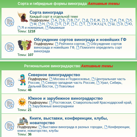
Сорта и гибридные формы винограда
Сорта винограда
Каждый сорт в отдельной теме
Подфорумы:
А
,
Б
,
В
,
Г
,
Д
,
Е,Ж
,
З
,
И
,
К
,
Л
,
М
,
Н
,
О
,
П
,
Р
,
С
,
Т
,
У,Ф,Х,Ц,Ч
,
Ш
,
Э
,
Ю
,
Я и номерные
,
Кишмиши
Темы:
1218
Обсуждение сортов винограда и новейших ГФ
Подфорумы:
Рейтинги сортов
,
Обсуждение сортов
винограда и новейших ГФ
,
Помогите определить сорт
винограда
Темы:
107
Региональное виноградарство
Северное виноградарство
Подфорумы:
Москва и Подмосковье
,
Центральная часть
России
,
Северо-западная часть России
,
Урал, Сибирь,
Дальний Восток
,
Поволжье
Темы:
46
Южное и зарубежное виноградарство
Подфорумы:
Ростовская, Ставропольский Краснодарский край
,
Зарубежные виноградники
Темы:
21
Книги, выставки, конференции, клубы,
новаторство
Подфорумы:
Выставки винограда в разных городах
,
Конференции,
книги, новаторство, клубы
Темы:
36