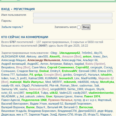
ВХОД
•
РЕГИСТРАЦИЯ
Имя пользователя:
Пароль:
Забыли пароль?
Запомнить меня
КТО СЕЙЧАС НА КОНФЕРЕНЦИИ
Всего
5787
посетителей :: 137 зарегистрированных, 0 скрытых и 5650 гостей
Больше всего посетителей (
36497
) здесь было 09 дек 2025, 18:22
Зарегистрированные пользователи:
-Oleg-
,
14владимир62
,
7п5п9п1
,
Aky70
,
ALEKSANDR KAM
,
Aleksey
,
alex555
,
AlexeVL
,
Amazon [Bot]
,
ankon
,
Алекс_Бел
,
Александр Мацько
,
Александр Мельников
,
Александр Ник
,
Альберт 66
,
Андрей желающий
,
АндрейС
,
Антон
,
Антрикан
,
Babays
,
bagdad
,
Baidu [Spider]
,
Bespalova
,
Bing [Bot]
,
Саня Мега
,
Сергей Семененко
,
Сергей52
,
cergeypk
,
Сосед
,
Солнышко
,
Сладков Виктор
,
Dedeal
,
DmitryX
,
ErshovaMV
,
Евгений 1960
,
Елена 1971
,
Елена 777
,
fazbadan
,
Fil
,
golga
,
Google [Bot]
,
gordey
,
GregoryG
,
Haталья
,
ishadrin
,
Isilien
,
Ivan_S
,
jen81
,
Kalmar1986
,
KUMMAR
,
leonardo9
,
Linx
,
MadFistWilly
,
Majestic-12
[Bot]
,
matwejd
,
MaXx Импульс
,
Med
,
MERFF
,
mikesmb
,
mikl6566
,
mityay
,
MotoKyka
,
nataliy-09
,
nick
,
OlgaD
,
Pchelomor66
,
Plot-nik
,
Roman_Silver
,
sadovmax
,
Salt
,
Samuray VIK
,
sasha
,
Semrush [Bot]
,
sergej60803
,
Serhio_1969
,
shugum
,
Shyrik
,
svist_63
,
svs1987
,
temp3314
,
Tulipa
,
ulik32
,
Vadim123
,
vasiliy2007
,
vladimirdenisenko
,
WLADIMIR
,
y_fed
,
yakush
,
zelenu
,
Üser
,
Крошка Цахес
,
Ключи
,
Павел 1974
,
Павел Адясов
,
Подоплелов 1968
,
Пузенко Наталья
,
путер
,
ф и г а р о
,
Фартовый
,
Василий Викторович
,
Вадим Уткин
,
валерий 52
,
Валерий Георгиевич
,
Валерий Воронеж
,
Валек
,
Вера К.
,
Виталий ##
,
Виталий О
,
Витослав
,
Вишневая Усадьба
,
Владимир Борисович
,
ВладимирСПб
,
Дмитрий2023
,
дядя Фёдор
,
Дядясаша
,
жек а 77
,
Зарипов Радик
,
ЗояД
,
Ирина СПб
,
Игорь 25
,
Игорь71
,
Маршал
,