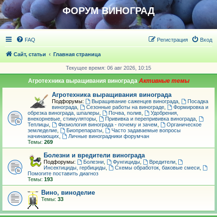
ФОРУМ ВИНОГРАД
FAQ
Регистрация
Вход
Сайт, статьи
Главная страница
Текущее время: 06 авг 2026, 10:15
Агротехника выращивания винограда
Агротехника выращивания винограда
Подфорумы:
Выращивание саженцев винограда
,
Посадка
винограда
,
Сезонные работы на винограде
,
Формировка и
обрезка винограда, шпалеры
,
Почва, полив
,
Удобрения,
внекорневые, стимуляторы
,
Прививка и перепрививка винограда
,
Теплицы
,
Физиология винограда - почему и зачем
,
Органическое
земледелие
,
Биопрепараты
,
Часто задаваемые вопросы
начинающих
,
Личные виноградники форумчан
Темы:
269
Болезни и вредители винограда
Подфорумы:
Болезни
,
Фунгициды
,
Вредители
,
Инсектициды, гербициды
,
Схемы обработок, баковые смеси
,
Помогите поставить диагноз
Темы:
193
Вино, виноделие
Темы:
33