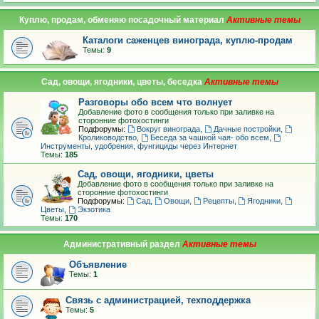
Куплю, продам, обменяю посадочный материал
Каталоги саженцев винограда, куплю-продам
Темы:
9
Сад, овощи, ягодники, цветы, беседка
Разговоры обо всем что волнует
Добавление фото в сообщения только при заливке на
сторонние фотохостинги
Подфорумы:
Вокруг винограда
,
Дачные постройки
,
Кролиководство
,
Беседа за чашкой чая- обо всем
,
Инструменты, удобрения, фунгициды через Интернет
Темы:
185
Сад, овощи, ягодники, цветы
Добавление фото в сообщения только при заливке на
сторонние фотохостинги
Подфорумы:
Сад
,
Овощи
,
Рецепты
,
Ягодники
,
Цветы
,
Экзотика
Темы:
170
Административный раздел
Объявление
Темы:
1
Связь с администрацией, техподдержка
Темы:
5