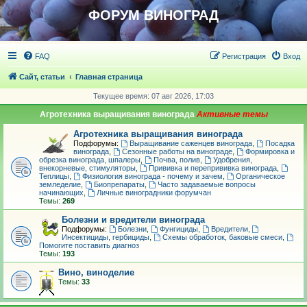
ФОРУМ ВИНОГРАД
FAQ
Регистрация
Вход
Сайт, статьи
Главная страница
Текущее время: 07 авг 2026, 17:03
Агротехника выращивания винограда
Агротехника выращивания винограда
Подфорумы:
Выращивание саженцев винограда
,
Посадка
винограда
,
Сезонные работы на винограде
,
Формировка и
обрезка винограда, шпалеры
,
Почва, полив
,
Удобрения,
внекорневые, стимуляторы
,
Прививка и перепрививка винограда
,
Теплицы
,
Физиология винограда - почему и зачем
,
Органическое
земледелие
,
Биопрепараты
,
Часто задаваемые вопросы
начинающих
,
Личные виноградники форумчан
Темы:
269
Болезни и вредители винограда
Подфорумы:
Болезни
,
Фунгициды
,
Вредители
,
Инсектициды, гербициды
,
Схемы обработок, баковые смеси
,
Помогите поставить диагноз
Темы:
193
Вино, виноделие
Темы:
33