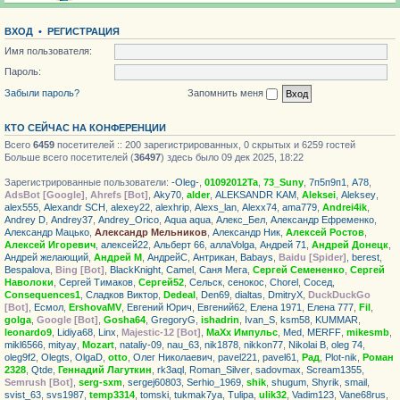
ВХОД
•
РЕГИСТРАЦИЯ
Имя пользователя:
Пароль:
Забыли пароль?
Запомнить меня
КТО СЕЙЧАС НА КОНФЕРЕНЦИИ
Всего
6459
посетителей :: 200 зарегистрированных, 0 скрытых и 6259 гостей
Больше всего посетителей (
36497
) здесь было 09 дек 2025, 18:22
Зарегистрированные пользователи:
-Oleg-
,
01092012Ta
,
73_Suny
,
7п5п9п1
,
А78
,
AdsBot [Google]
,
Ahrefs [Bot]
,
Aky70
,
alder
,
ALEKSANDR KAM
,
Aleksei
,
Aleksey
,
alex555
,
Alexandr SCH
,
alexey22
,
alexhrip
,
Alexs_lan
,
Alexx74
,
ama779
,
Andrei4ik
,
Andrey D
,
Andrey37
,
Andrey_Orico
,
Aqua aqua
,
Алекс_Бел
,
Александр Ефременко
,
Александр Мацько
,
Александр Мельников
,
Александр Ник
,
Алексей Ростов
,
Алексей Игоревич
,
алексей22
,
Альберт 66
,
аллаVolga
,
Андрей 71
,
Андрей Донецк
,
Андрей желающий
,
Андрей М
,
АндрейС
,
Антрикан
,
Babays
,
Baidu [Spider]
,
berest
,
Bespalova
,
Bing [Bot]
,
BlackKnight
,
Camel
,
Саня Мега
,
Сергей Семененко
,
Сергей
Наволоки
,
Сергей Тимаков
,
Сергей52
,
Сельск
,
сенокос
,
Chorel
,
Сосед
,
Consequences1
,
Сладков Виктор
,
Dedeal
,
Den69
,
dialtas
,
DmitryX
,
DuckDuckGo
[Bot]
,
Есмол
,
ErshovaMV
,
Евгений Юрич
,
Евгений62
,
Елена 1971
,
Елена 777
,
Fil
,
golga
,
Google [Bot]
,
Gosha64
,
GregoryG
,
ishadrin
,
Ivan_S
,
ksm58
,
KUMMAR
,
leonardo9
,
Lidiya68
,
Linx
,
Majestic-12 [Bot]
,
MaXx Импульс
,
Med
,
MERFF
,
mikesmb
,
mikl6566
,
mityay
,
Mozart
,
nataliy-09
,
nau_63
,
nik1878
,
nikkon77
,
Nikolai B
,
oleg 74
,
oleg9f2
,
Olegts
,
OlgaD
,
otto
,
Олег Николаевич
,
pavel221
,
pavel61
,
Рад
,
Plot-nik
,
Роман
2328
,
Qtde
,
Геннадий Лагуткин
,
rk3aql
,
Roman_Silver
,
sadovmax
,
Scream1355
,
Semrush [Bot]
,
serg-sxm
,
sergej60803
,
Serhio_1969
,
shik
,
shugum
,
Shyrik
,
smail
,
svist_63
,
svs1987
,
temp3314
,
tomski
,
tukmak7ya
,
Tulipa
,
ulik32
,
Vadim123
,
Vane68rus
,