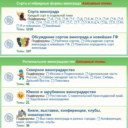
Сорта и гибридные формы винограда
Сорта винограда
Каждый сорт в отдельной теме
Подфорумы:
А
,
Б
,
В
,
Г
,
Д
,
Е,Ж
,
З
,
И
,
К
,
Л
,
М
,
Н
,
О
,
П
,
Р
,
С
,
Т
,
У,Ф,Х,Ц,Ч
,
Ш
,
Э
,
Ю
,
Я и номерные
,
Кишмиши
Темы:
1218
Обсуждение сортов винограда и новейших ГФ
Подфорумы:
Рейтинги сортов
,
Обсуждение сортов
винограда и новейших ГФ
,
Помогите определить сорт
винограда
Темы:
107
Региональное виноградарство
Северное виноградарство
Подфорумы:
Москва и Подмосковье
,
Центральная часть
России
,
Северо-западная часть России
,
Урал, Сибирь,
Дальний Восток
,
Поволжье
Темы:
46
Южное и зарубежное виноградарство
Подфорумы:
Ростовская, Ставропольский Краснодарский край
,
Зарубежные виноградники
Темы:
21
Книги, выставки, конференции, клубы,
новаторство
Подфорумы:
Выставки винограда в разных городах
,
Конференции,
книги, новаторство, клубы
Темы:
36