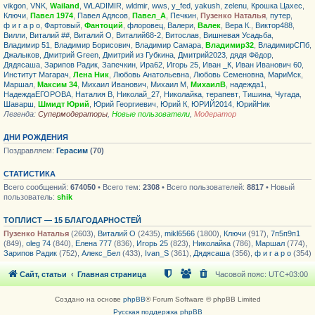
vikgon
,
VNK
,
Wailand
,
WLADIMIR
,
wldmir
,
wws
,
y_fed
,
yakush
,
zelenu
,
Крошка Цахес
,
Ключи
,
Павел 1974
,
Павел Адясов
,
Павел_А
,
Печкин
,
Пузенко Наталья
,
путер
,
ф и г а р о
,
Фартовый
,
Фантоций
,
флоровец
,
Валери
,
Валек
,
Вера К.
,
Виктор488
,
Вилли
,
Виталий ##
,
Виталий О
,
Виталий68-2
,
Витослав
,
Вишневая Усадьба
,
Владимир 51
,
Владимир Борисович
,
Владимир Самара
,
Владимир32
,
ВладимирСПб
,
Джалыков
,
Дмитрий Green
,
Дмитрий из Губкина
,
Дмитрий2023
,
дядя Фёдор
,
Дядясаша
,
Зарипов Радик
,
Запечкин
,
Ира62
,
Игорь 25
,
Иван _К
,
Иван Иванович 60
,
Институт Магарач
,
Лена Ник
,
Любовь Анатольевна
,
Любовь Семеновна
,
МариМск
,
Маршал
,
Максим 34
,
Михаил Иванович
,
Михаил М
,
МихаилВ
,
надежда1
,
НадеждаЕГОРОВА
,
Наталия В
,
Николай_27
,
Николайка
,
терапевт
,
Тишина
,
Чугада
,
Шаварш
,
Шмидт Юрий
,
Юрий Георгиевич
,
Юрий К
,
ЮРИЙ2014
,
ЮрийНик
Легенда:
Супермодераторы
,
Новые пользователи
,
Модератор
ДНИ РОЖДЕНИЯ
Поздравляем:
Герасим
(70)
СТАТИСТИКА
Всего сообщений:
674050
• Всего тем:
2308
• Всего пользователей:
8817
• Новый
пользователь:
shik
ТОПЛИСТ — 15 БЛАГОДАРНОСТЕЙ
Пузенко Наталья
(2603),
Виталий О
(2435),
mikl6566
(1800),
Ключи
(917),
7п5п9п1
(849),
oleg 74
(840),
Елена 777
(836),
Игорь 25
(823),
Николайка
(786),
Маршал
(774),
Зарипов Радик
(752),
Алекс_Бел
(433),
Ivan_S
(361),
Дядясаша
(356),
ф и г а р о
(354)
Сайт, статьи
Главная страница
Часовой пояс:
UTC+03:00
Создано на основе
phpBB
® Forum Software © phpBB Limited
Русская поддержка phpBB