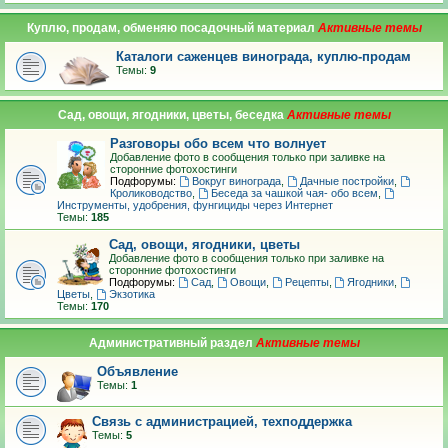
Куплю, продам, обменяю посадочный материал
Каталоги саженцев винограда, куплю-продам
Темы:
9
Сад, овощи, ягодники, цветы, беседка
Разговоры обо всем что волнует
Добавление фото в сообщения только при заливке на
сторонние фотохостинги
Подфорумы:
Вокруг винограда
,
Дачные постройки
,
Кролиководство
,
Беседа за чашкой чая- обо всем
,
Инструменты, удобрения, фунгициды через Интернет
Темы:
185
Сад, овощи, ягодники, цветы
Добавление фото в сообщения только при заливке на
сторонние фотохостинги
Подфорумы:
Сад
,
Овощи
,
Рецепты
,
Ягодники
,
Цветы
,
Экзотика
Темы:
170
Административный раздел
Объявление
Темы:
1
Связь с администрацией, техподдержка
Темы:
5