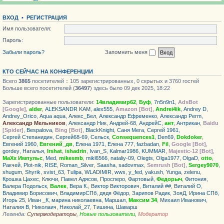
ВХОД
•
РЕГИСТРАЦИЯ
Имя пользователя:
Пароль:
Забыли пароль?
Запомнить меня
КТО СЕЙЧАС НА КОНФЕРЕНЦИИ
Всего
3865
посетителей :: 105 зарегистрированных, 0 скрытых и 3760 гостей
Больше всего посетителей (
36497
) здесь было 09 дек 2025, 18:22
Зарегистрированные пользователи:
14владимир62
,
Буф
,
7п5п9п1
,
AdsBot
[Google]
,
alder
,
ALEKSANDR KAM
,
alex555
,
Amazon [Bot]
,
Andrei4ik
,
Andrey D
,
Andrey_Orico
,
Aqua aqua
,
Алекс_Бел
,
Александр Ефременко
,
Александр Perm
,
Александр Мельников
,
Александр Ник
,
Андрей-68
,
АндрейС
,
ант
,
Антрикан
,
Baidu
[Spider]
,
Bespalova
,
Bing [Bot]
,
BlackKnight
,
Саня Мега
,
Сергей 1961
,
Сергей Степанидин
,
Сергей68-69
,
Сельск
,
Consequences1
,
Den69
,
Dokdoker
,
Евгений 1960
,
Евгений_дв
,
Елена 1971
,
Елена 777
,
fazbadan
,
Fil
,
Google [Bot]
,
gordey
,
Haталья
,
Irshat
,
ishadrin
,
Ivan_S
,
Kalmar1986
,
KUMMAR
,
Majestic-12 [Bot]
,
MaXx Импульс
,
Med
,
mikesmb
,
mikl6566
,
nataliy-09
,
Olegts
,
Olga1977
,
OlgaD
,
otto
,
Ракчей
,
Plot-nik
,
RISE
,
Roman_Silver
,
Saasha
,
sadovmax
,
Semrush [Bot]
,
Sergey9070
,
shugum
,
Shyrik
,
svist_63
,
Tulipa
,
WLADIMIR
,
wws
,
y_fed
,
yakush
,
Yunga
,
zelenu
,
Крошка Цахес
,
Ключи
,
Павел Адясов
,
Просперо
,
Фартовый
,
Федорыч
,
Фитония
,
Валера Подольск
,
Валек
,
Вера К.
,
Виктор Викторович
,
Виталий ##
,
Виталий О
,
Владимир Борисович
,
ВладимирСПб
,
дядя Фёдор
,
Зарипов Радик
,
ЗояД
,
Ирина СПб
,
Игорь 25
,
Иван _К
,
марина николаевна
,
Маршал
,
Максим 34
,
Михаил Иванович
,
Наталия В
,
Николаич
,
Николай_27
,
Тишина
,
Шаварш
Легенда:
Супермодераторы
,
Новые пользователи
,
Модератор