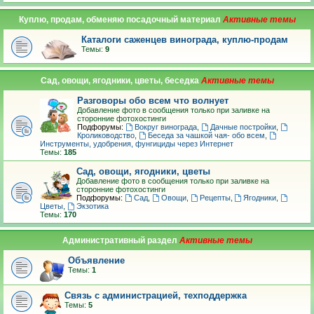
Куплю, продам, обменяю посадочный материал
Каталоги саженцев винограда, куплю-продам
Темы:
9
Сад, овощи, ягодники, цветы, беседка
Разговоры обо всем что волнует
Добавление фото в сообщения только при заливке на
сторонние фотохостинги
Подфорумы:
Вокруг винограда
,
Дачные постройки
,
Кролиководство
,
Беседа за чашкой чая- обо всем
,
Инструменты, удобрения, фунгициды через Интернет
Темы:
185
Сад, овощи, ягодники, цветы
Добавление фото в сообщения только при заливке на
сторонние фотохостинги
Подфорумы:
Сад
,
Овощи
,
Рецепты
,
Ягодники
,
Цветы
,
Экзотика
Темы:
170
Административный раздел
Объявление
Темы:
1
Связь с администрацией, техподдержка
Темы:
5