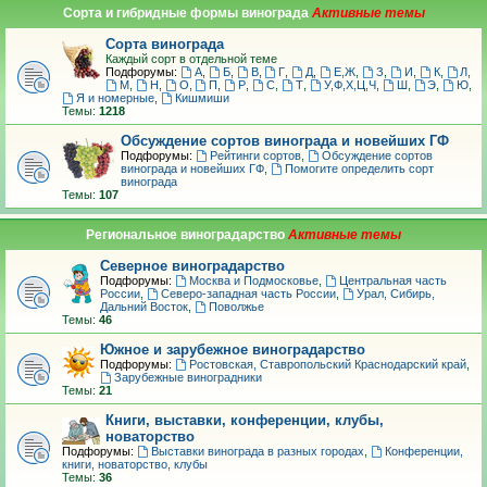
Сорта и гибридные формы винограда
Сорта винограда
Каждый сорт в отдельной теме
Подфорумы:
А
,
Б
,
В
,
Г
,
Д
,
Е,Ж
,
З
,
И
,
К
,
Л
,
М
,
Н
,
О
,
П
,
Р
,
С
,
Т
,
У,Ф,Х,Ц,Ч
,
Ш
,
Э
,
Ю
,
Я и номерные
,
Кишмиши
Темы:
1218
Обсуждение сортов винограда и новейших ГФ
Подфорумы:
Рейтинги сортов
,
Обсуждение сортов
винограда и новейших ГФ
,
Помогите определить сорт
винограда
Темы:
107
Региональное виноградарство
Северное виноградарство
Подфорумы:
Москва и Подмосковье
,
Центральная часть
России
,
Северо-западная часть России
,
Урал, Сибирь,
Дальний Восток
,
Поволжье
Темы:
46
Южное и зарубежное виноградарство
Подфорумы:
Ростовская, Ставропольский Краснодарский край
,
Зарубежные виноградники
Темы:
21
Книги, выставки, конференции, клубы,
новаторство
Подфорумы:
Выставки винограда в разных городах
,
Конференции,
книги, новаторство, клубы
Темы:
36