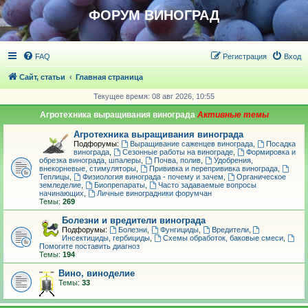
ФОРУМ ВИНОГРАД
FAQ
Регистрация
Вход
Сайт, статьи
Главная страница
Текущее время: 08 авг 2026, 10:55
Агротехника выращивания винограда
Агротехника выращивания винограда
Подфорумы:
Выращивание саженцев винограда
,
Посадка
винограда
,
Сезонные работы на винограде
,
Формировка и
обрезка винограда, шпалеры
,
Почва, полив
,
Удобрения,
внекорневые, стимуляторы
,
Прививка и перепрививка винограда
,
Теплицы
,
Физиология винограда - почему и зачем
,
Органическое
земледелие
,
Биопрепараты
,
Часто задаваемые вопросы
начинающих
,
Личные виноградники форумчан
Темы:
269
Болезни и вредители винограда
Подфорумы:
Болезни
,
Фунгициды
,
Вредители
,
Инсектициды, гербициды
,
Схемы обработок, баковые смеси
,
Помогите поставить диагноз
Темы:
194
Вино, виноделие
Темы:
33