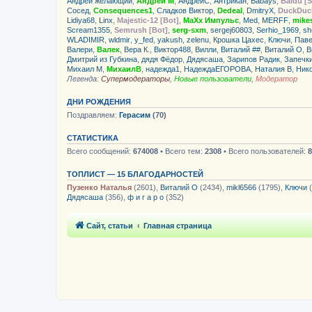
Андрей желающий
,
Андрей М
,
АндрейС
,
Антрикан
,
Babays
,
Baidu [S
Сосед
,
Consequences1
,
Сладков Виктор
,
Dedeal
,
DmitryX
,
DuckDuc
Lidiya68
,
Linx
,
Majestic-12 [Bot]
,
MaXx Импульс
,
Med
,
MERFF
,
mike
Scream1355
,
Semrush [Bot]
,
serg-sxm
,
sergej60803
,
Serhio_1969
,
sh
WLADIMIR
,
wldmir
,
y_fed
,
yakush
,
zelenu
,
Крошка Цахес
,
Ключи
,
Паве
Валери
,
Валек
,
Вера К.
,
Виктор488
,
Вилли
,
Виталий ##
,
Виталий О
,
В
Дмитрий из Губкина
,
дядя Фёдор
,
Дядясаша
,
Зарипов Радик
,
Запечк
Михаил М
,
МихаилВ
,
надежда1
,
НадеждаЕГОРОВА
,
Наталия В
,
Ник
Легенда:
Супермодераторы
,
Новые пользователи
,
Модератор
ДНИ РОЖДЕНИЯ
Поздравляем:
Герасим
(70)
СТАТИСТИКА
Всего сообщений:
674008
• Всего тем:
2308
• Всего пользователей:
8
ТОПЛИСТ — 15 БЛАГОДАРНОСТЕЙ
Пузенко Наталья
(2601),
Виталий О
(2434),
mikl6566
(1795),
Ключи
(
Дядясаша
(356),
ф и г а р о
(352)
Сайт, статьи
Главная страница