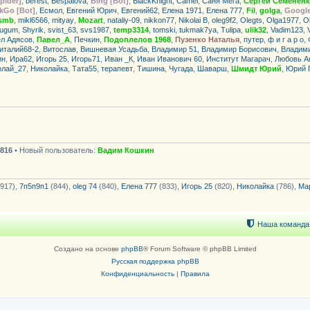
pider]
,
berest
,
Bespalova
,
Bing [Bot]
,
BlackKnight
,
Camel
,
Саня Мега
,
Сергей Семенен
kGo [Bot]
,
Есмол
,
Евгений Юрич
,
Евгений62
,
Елена 1971
,
Елена 777
,
Fil
,
golga
,
Google
smb
,
mikl6566
,
mityay
,
Mozart
,
nataliy-09
,
nikkon77
,
Nikolai B
,
oleg9f2
,
Olegts
,
Olga1977
,
O
ugum
,
Shyrik
,
svist_63
,
svs1987
,
temp3314
,
tomski
,
tukmak7ya
,
Tulipa
,
ulik32
,
Vadim123
,
л Адясов
,
Павел_А
,
Печкин
,
Подоплелов 1968
,
Пузенко Наталья
,
путер
,
ф и г а р о
,
италий68-2
,
Витослав
,
Вишневая Усадьба
,
Владимир 51
,
Владимир Борисович
,
Владим
ин
,
Ира62
,
Игорь 25
,
Игорь71
,
Иван _К
,
Иван Иванович 60
,
Институт Магарач
,
Любовь А
олай_27
,
Николайка
,
Тата55
,
терапевт
,
Тишина
,
Чугада
,
Шаварш
,
Шмидт Юрий
,
Юрий 
816
• Новый пользователь:
Вадим Кошкин
917),
7п5п9п1
(844),
oleg 74
(840),
Елена 777
(833),
Игорь 25
(820),
Николайка
(786),
Ма
Наша команда
Создано на основе
phpBB
® Forum Software © phpBB Limited
Русская поддержка phpBB
Конфиденциальность
|
Правила