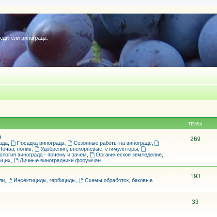
редители винограда.
ТЕМЫ
а
269
ада
,
Посадка винограда
,
Сезонные работы на винограде
,
Почва, полив
,
Удобрения, внекорневые, стимуляторы
,
ология винограда - почему и зачем
,
Органическое земледелие
,
ющих
,
Личные виноградники форумчан
193
ли
,
Инсектициды, гербициды
,
Схемы обработок, баковые
33