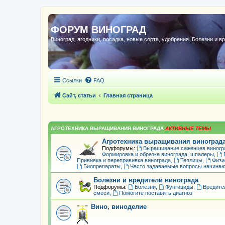
ФОРУМ ВИНОГРАД
Виноград, ягодники, посадка, новые сорта, удобрения. Болезни и в
Ссылки
FAQ
Сайт, статьи
Главная страница
АГРОТЕХНИКА ВЫРАЩИВАНИЯ ВИНОГРАДА
Агротехника выращивания виноград
Подфорумы:
Выращивание саженцев виногр
Формировка и обрезка винограда, шпалеры
,
Прививка и перепрививка винограда
,
Теплицы
,
Физи
Биопрепараты
,
Часто задаваемые вопросы начина
Болезни и вредители винограда
Подфорумы:
Болезни
,
Фунгициды
,
Вредите
смеси
,
Помогите поставить диагноз
Вино, виноделие