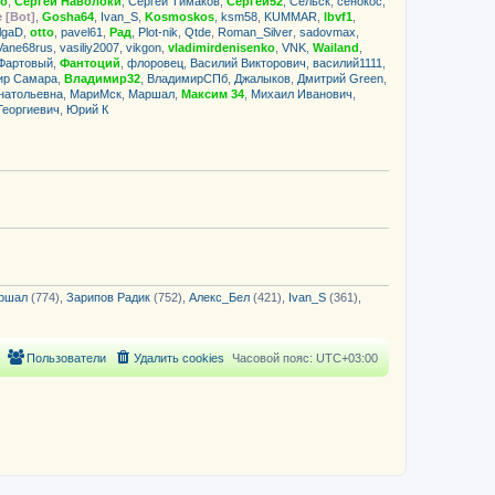
ко
,
Сергей Наволоки
,
Сергей Тимаков
,
Сергей52
,
Сельск
,
сенокос
,
щ
с
 [Bot]
,
Gosha64
,
Ivan_S
,
Kosmoskos
,
ksm58
,
KUMMAR
,
lbvf1
,
е
о
lgaD
,
otto
,
pavel61
,
Рад
,
Plot-nik
,
Qtde
,
Roman_Silver
,
sadovmax
,
н
о
Vane68rus
,
vasiliy2007
,
vikgon
,
vladimirdenisenko
,
VNK
,
Wailand
,
и
б
Фартовый
,
Фантоций
,
флоровец
,
Василий Викторович
ю
,
василий1111
,
щ
ир Самара
,
Владимир32
,
ВладимирСПб
е
,
Джалыков
,
Дмитрий Green
,
н
натольевна
,
МариМск
,
Маршал
,
Максим 34
,
Михаил Иванович
,
и
Георгиевич
,
Юрий К
ю
ршал
(774),
Зарипов Радик
(752),
Алекс_Бел
(421),
Ivan_S
(361),
Пользователи
Удалить cookies
Часовой пояс:
UTC+03:00