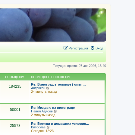
Регистрация
Вход
Текущее время: 07 авг 2026, 13:40
СООБЩЕНИЯ
ПОСЛЕДНЕЕ СООБЩЕНИЕ
Re: Виноград в теплице ( опыт…
184235
П
Антрикан
е
24 минуты назад
р
е
й
т
Re: Милдью на винограде
50001
и
П
Павел Адясов
к
е
2 минуты назад
п
р
о
е
Re: Бренди в домашних условия…
с
25578
й
П
Витослав
л
т
е
Сегодня, 12:23
е
и
р
д