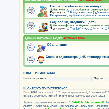
Разговоры обо всем что волнует
Добавление фото в сообщения только при зали
Подфорумы:
Вокруг винограда
,
Дачные п
Инструменты, удобрения, фунгициды через Ин
Сад, овощи, ягодники, цветы
Добавление фото в сообщения только при зали
Подфорумы:
Сад
,
Овощи
,
Рецепты
,
АДМИНИСТРАТИВНЫЙ РАЗДЕЛ
Объявление
Связь с администрацией, техподдержка
ВХОД
•
РЕГИСТРАЦИЯ
Имя пользователя:
Пароль:
КТО СЕЙЧАС НА КОНФЕРЕНЦИИ
Всего
6260
посетителей :: 181 зарегистрированный, 0 скрытых и 607
Больше всего посетителей (
36497
) здесь было 09 дек 2025, 18:22
Зарегистрированные пользователи:
01092012Ta
,
14владимир62
,
7п
Andrey D
,
Aqua aqua
,
Алекс_Бел
,
Александр Ефременко
,
Александр