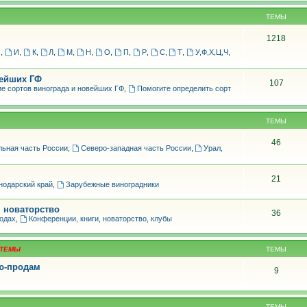
ТЕМЫ
1218
З
,
И
,
К
,
Л
,
М
,
Н
,
О
,
П
,
Р
,
С
,
Т
,
У,Ф,Х,Ц,Ч
,
вейших ГФ
107
е сортов винограда и новейших ГФ
,
Помогите определить сорт
ТЕМЫ
46
льная часть России
,
Северо-западная часть России
,
Урал,
21
нодарский край
,
Зарубежные виноградники
, новаторство
36
родах
,
Конференции, книги, новаторство, клубы
ТЕМЫ
лю-продам
9
ТЕМЫ