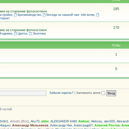
185
вке на сторонние фотохостинги
остройки
,
Кролиководство
,
Беседа за чашкой чая- обо всем
,
тернет
170
вке на сторонние фотохостинги
Ягодники
,
Цветы
,
Экзотика
ТЕМЫ
1
5
Забыли пароль?
|
Запомнить меня
9 гостей
5п9п1
,
Ahrefs [Bot]
,
Aky70
,
alder
,
ALEKSANDR KAM
,
Aleksei
,
Aleksey
,
alex555
,
Alexand
 Мацько
,
Александр Мельников
,
Александр Ник
,
Александр67
,
Алексей Ростов
,
Алек