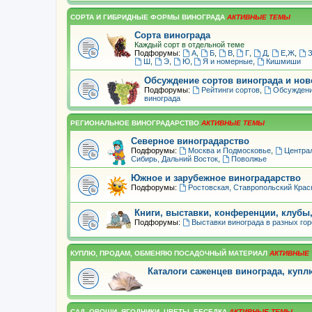
СОРТА И ГИБРИДНЫЕ ФОРМЫ ВИНОГРАДА
Сорта винограда
Каждый сорт в отдельной теме
Подфорумы:
А
,
Б
,
В
,
Г
,
Д
,
Е,Ж
,
Ш
,
Э
,
Ю
,
Я и номерные
,
Кишмиши
Обсуждение сортов винограда и но
Подфорумы:
Рейтинги сортов
,
Обсуждени
винограда
РЕГИОНАЛЬНОЕ ВИНОГРАДАРСТВО
Северное виноградарство
Подфорумы:
Москва и Подмосковье
,
Центра
Сибирь, Дальний Восток
,
Поволжье
Южное и зарубежное виноградарство
Подфорумы:
Ростовская, Ставропольский Крас
Книги, выставки, конференции, клубы
Подфорумы:
Выставки винограда в разных го
КУПЛЮ, ПРОДАМ, ОБМЕНЯЮ ПОСАДОЧНЫЙ МАТЕРИАЛ
Каталоги саженцев винограда, куп
САД, ОВОЩИ, ЯГОДНИКИ, ЦВЕТЫ, БЕСЕДКА