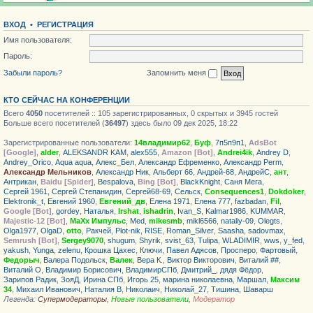
ВХОД
•
РЕГИСТРАЦИЯ
Имя пользователя:
Пароль:
Забыли пароль?
Запомнить меня
КТО СЕЙЧАС НА КОНФЕРЕНЦИИ
Всего
4050
посетителей :: 105 зарегистрированных, 0 скрытых и 3945 гостей
Больше всего посетителей (
36497
) здесь было 09 дек 2025, 18:22
Зарегистрированные пользователи:
14владимир62
,
Буф
,
7п5п9п1
,
AdsBot
[Google]
,
alder
,
ALEKSANDR KAM
,
alex555
,
Amazon [Bot]
,
Andrei4ik
,
Andrey D
,
Andrey_Orico
,
Aqua aqua
,
Алекс_Бел
,
Александр Ефременко
,
Александр Perm
,
Александр Мельников
,
Александр Ник
,
Альберт 66
,
Андрей-68
,
АндрейС
,
ант
,
Антрикан
,
Baidu [Spider]
,
Bespalova
,
Bing [Bot]
,
BlackKnight
,
Саня Мега
,
Сергей 1961
,
Сергей Степанидин
,
Сергей68-69
,
Сельск
,
Consequences1
,
Dokdoker
,
Elektronik_t
,
Евгений 1960
,
Евгений_дв
,
Елена 1971
,
Елена 777
,
fazbadan
,
Fil
,
Google [Bot]
,
gordey
,
Haталья
,
Irshat
,
ishadrin
,
Ivan_S
,
Kalmar1986
,
KUMMAR
,
Majestic-12 [Bot]
,
MaXx Импульс
,
Med
,
mikesmb
,
mikl6566
,
nataliy-09
,
Olegts
,
Olga1977
,
OlgaD
,
otto
,
Ракчей
,
Plot-nik
,
RISE
,
Roman_Silver
,
Saasha
,
sadovmax
,
Semrush [Bot]
,
Sergey9070
,
shugum
,
Shyrik
,
svist_63
,
Tulipa
,
WLADIMIR
,
wws
,
y_fed
,
yakush
,
Yunga
,
zelenu
,
Крошка Цахес
,
Ключи
,
Павел Адясов
,
Просперо
,
Фартовый
,
Федорыч
,
Валера Подольск
,
Валек
,
Вера К.
,
Виктор Викторович
,
Виталий ##
,
Виталий О
,
Владимир Борисович
,
ВладимирСПб
,
Дмитрий_
,
дядя Фёдор
,
Зарипов Радик
,
ЗояД
,
Ирина СПб
,
Игорь 25
,
марина николаевна
,
Маршал
,
Максим
34
,
Михаил Иванович
,
Наталия В
,
Николаич
,
Николай_27
,
Тишина
,
Шаварш
Легенда:
Супермодераторы
,
Новые пользователи
,
Модератор