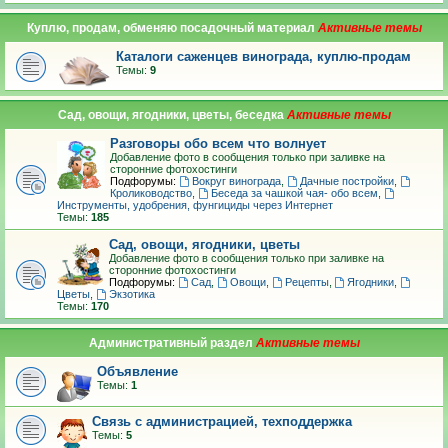
Куплю, продам, обменяю посадочный материал
Каталоги саженцев винограда, куплю-продам
Темы:
9
Сад, овощи, ягодники, цветы, беседка
Разговоры обо всем что волнует
Добавление фото в сообщения только при заливке на
сторонние фотохостинги
Подфорумы:
Вокруг винограда
,
Дачные постройки
,
Кролиководство
,
Беседа за чашкой чая- обо всем
,
Инструменты, удобрения, фунгициды через Интернет
Темы:
185
Сад, овощи, ягодники, цветы
Добавление фото в сообщения только при заливке на
сторонние фотохостинги
Подфорумы:
Сад
,
Овощи
,
Рецепты
,
Ягодники
,
Цветы
,
Экзотика
Темы:
170
Административный раздел
Объявление
Темы:
1
Связь с администрацией, техподдержка
Темы:
5