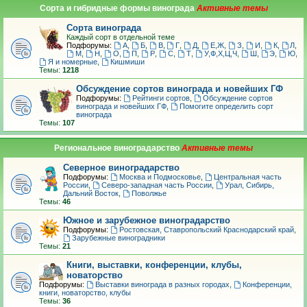
Сорта и гибридные формы винограда
Сорта винограда
Каждый сорт в отдельной теме
Подфорумы:
А
,
Б
,
В
,
Г
,
Д
,
Е,Ж
,
З
,
И
,
К
,
Л
,
М
,
Н
,
О
,
П
,
Р
,
С
,
Т
,
У,Ф,Х,Ц,Ч
,
Ш
,
Э
,
Ю
,
Я и номерные
,
Кишмиши
Темы:
1218
Обсуждение сортов винограда и новейших ГФ
Подфорумы:
Рейтинги сортов
,
Обсуждение сортов
винограда и новейших ГФ
,
Помогите определить сорт
винограда
Темы:
107
Региональное виноградарство
Северное виноградарство
Подфорумы:
Москва и Подмосковье
,
Центральная часть
России
,
Северо-западная часть России
,
Урал, Сибирь,
Дальний Восток
,
Поволжье
Темы:
46
Южное и зарубежное виноградарство
Подфорумы:
Ростовская, Ставропольский Краснодарский край
,
Зарубежные виноградники
Темы:
21
Книги, выставки, конференции, клубы,
новаторство
Подфорумы:
Выставки винограда в разных городах
,
Конференции,
книги, новаторство, клубы
Темы:
36