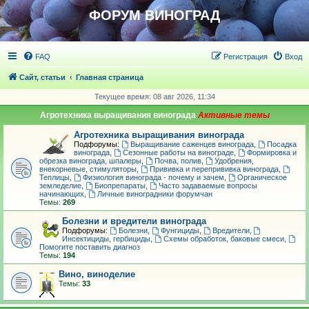
ФОРУМ ВИНОГРАД
FAQ
Регистрация
Вход
Сайт, статьи
Главная страница
Текущее время: 08 авг 2026, 11:34
Агротехника выращивания винограда
Агротехника выращивания винограда
Подфорумы:
Выращивание саженцев винограда
,
Посадка
винограда
,
Сезонные работы на винограде
,
Формировка и
обрезка винограда, шпалеры
,
Почва, полив
,
Удобрения,
внекорневые, стимуляторы
,
Прививка и перепрививка винограда
,
Теплицы
,
Физиология винограда - почему и зачем
,
Органическое
земледелие
,
Биопрепараты
,
Часто задаваемые вопросы
начинающих
,
Личные виноградники форумчан
Темы:
269
Болезни и вредители винограда
Подфорумы:
Болезни
,
Фунгициды
,
Вредители
,
Инсектициды, гербициды
,
Схемы обработок, баковые смеси
,
Помогите поставить диагноз
Темы:
194
Вино, виноделие
Темы:
33