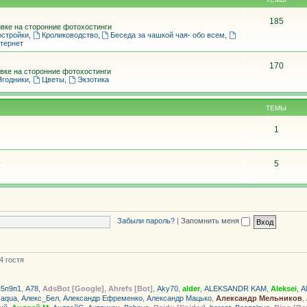
185
вке на сторонние фотохостинги
остройки
,
Кролиководство
,
Беседа за чашкой чая- обо всем
,
тернет
170
вке на сторонние фотохостинги
Ягодники
,
Цветы
,
Экзотика
ТЕМЫ
1
5
Забыли пароль?
|
Запомнить меня
4 гостя
п5п9п1
,
А78
,
AdsBot [Google]
,
Ahrefs [Bot]
,
Aky70
,
alder
,
ALEKSANDR KAM
,
Aleksei
,
A
 aqua
,
Алекс_Бел
,
Александр Ефременко
,
Александр Мацько
,
Александр Мельников
,