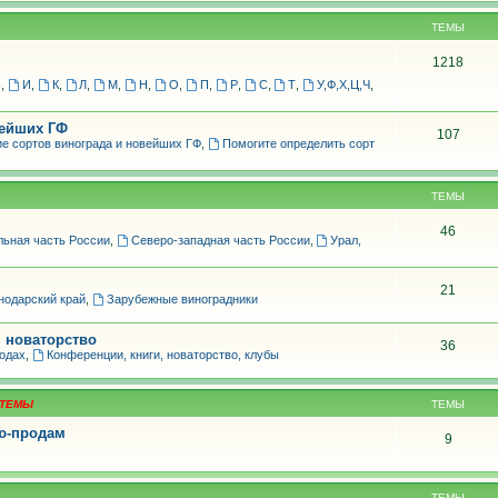
ТЕМЫ
1218
З
,
И
,
К
,
Л
,
М
,
Н
,
О
,
П
,
Р
,
С
,
Т
,
У,Ф,Х,Ц,Ч
,
вейших ГФ
107
е сортов винограда и новейших ГФ
,
Помогите определить сорт
ТЕМЫ
46
льная часть России
,
Северо-западная часть России
,
Урал,
21
нодарский край
,
Зарубежные виноградники
, новаторство
36
родах
,
Конференции, книги, новаторство, клубы
ТЕМЫ
лю-продам
9
ТЕМЫ