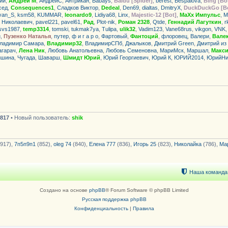
ий
,
Андрей М
,
АндрейС
,
Антрикан
,
Babays
,
Baidu [Spider]
,
berest
,
Bespalova
,
Bing [Bo
сед
,
Consequences1
,
Сладков Виктор
,
Dedeal
,
Den69
,
dialtas
,
DmitryX
,
DuckDuckGo [B
van_S
,
ksm58
,
KUMMAR
,
leonardo9
,
Lidiya68
,
Linx
,
Majestic-12 [Bot]
,
MaXx Импульс
,
M
 Николаевич
,
pavel221
,
pavel61
,
Рад
,
Plot-nik
,
Роман 2328
,
Qtde
,
Геннадий Лагуткин
,
r
svs1987
,
temp3314
,
tomski
,
tukmak7ya
,
Tulipa
,
ulik32
,
Vadim123
,
Vane68rus
,
vikgon
,
VNK
н
,
Пузенко Наталья
,
путер
,
ф и г а р о
,
Фартовый
,
Фантоций
,
флоровец
,
Валери
,
Вале
ладимир Самара
,
Владимир32
,
ВладимирСПб
,
Джалыков
,
Дмитрий Green
,
Дмитрий из
агарач
,
Лена Ник
,
Любовь Анатольевна
,
Любовь Семеновна
,
МариМск
,
Маршал
,
Макси
ишина
,
Чугада
,
Шаварш
,
Шмидт Юрий
,
Юрий Георгиевич
,
Юрий К
,
ЮРИЙ2014
,
ЮрийНи
817
• Новый пользователь:
shik
917),
7п5п9п1
(852),
oleg 74
(840),
Елена 777
(836),
Игорь 25
(823),
Николайка
(786),
Ма
Наша команда
Создано на основе
phpBB
® Forum Software © phpBB Limited
Русская поддержка phpBB
Конфиденциальность
|
Правила