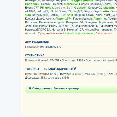
Альберт 66
,
аллаVolga
,
Андрей 71
,
Андрей Донецк
,
Андрей желающ
Наволоки
,
Сергей Тимаков
,
Сергей52
,
Сельск
,
сенокос
,
Chorel
,
Со
Елена 777
,
Fil
,
golga
,
Google [Bot]
,
Gosha64
,
GregoryG
,
ishadrin
,
I
nik1878
,
nikkon77
,
Nikolai B
,
oleg 74
,
oleg9f2
,
Olegts
,
OlgaD
,
otto
,
Олег
sxm
,
sergej60803
,
Serhio_1969
,
shik
,
shugum
,
Shyrik
,
smail
,
svist_63
,
Крошка Цахес
,
Ключи
,
Павел 1974
,
Павел Адясов
,
Павел_А
,
Печки
Витослав
,
Вишневая Усадьба
,
Владимир 51
,
Владимир Борисович
,
В
Запечкин
,
Ира62
,
Игорь 25
,
Иван _К
,
Иван Иванович 60
,
Институт М
НадеждаЕГОРОВА
,
Наталия В
,
Николай_27
,
Николайка
,
терапевт
,
Т
Легенда:
Супермодераторы
,
Новые пользователи
,
Модератор
ДНИ РОЖДЕНИЯ
Поздравляем:
Герасим
(70)
СТАТИСТИКА
Всего сообщений:
674051
• Всего тем:
2308
• Всего пользователей:
8
ТОПЛИСТ — 15 БЛАГОДАРНОСТЕЙ
Пузенко Наталья
(2603),
Виталий О
(2436),
mikl6566
(1800),
Ключи
(
Дядясаша
(356),
ф и г а р о
(354)
Сайт, статьи
Главная страница