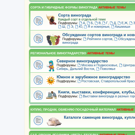
СОРТА И ГИБРИДНЫЕ ФОРМЫ ВИНОГРАДА
Сорта винограда
Каждый сорт в отдельной теме
Подфорумы:
А
,
Б
,
В
,
Г
,
Д
,
Е,Ж
,
Ш
,
Э
,
Ю
,
Я и номерные
,
Кишмиши
Обсуждение сортов винограда и но
Подфорумы:
Рейтинги сортов
,
Обсуждени
винограда
РЕГИОНАЛЬНОЕ ВИНОГРАДАРСТВО
Северное виноградарство
Подфорумы:
Москва и Подмосковье
,
Центра
Сибирь, Дальний Восток
,
Поволжье
Южное и зарубежное виноградарство
Подфорумы:
Ростовская, Ставропольский Крас
Книги, выставки, конференции, клубы
Подфорумы:
Выставки винограда в разных го
КУПЛЮ, ПРОДАМ, ОБМЕНЯЮ ПОСАДОЧНЫЙ МАТЕРИАЛ
Каталоги саженцев винограда, куп
САД, ОВОЩИ, ЯГОДНИКИ, ЦВЕТЫ, БЕСЕДКА