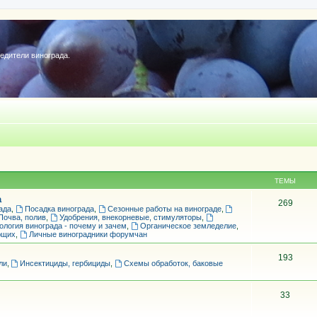
редители винограда.
ТЕМЫ
а
269
ада
,
Посадка винограда
,
Сезонные работы на винограде
,
Почва, полив
,
Удобрения, внекорневые, стимуляторы
,
ология винограда - почему и зачем
,
Органическое земледелие
,
ющих
,
Личные виноградники форумчан
193
ли
,
Инсектициды, гербициды
,
Схемы обработок, баковые
33