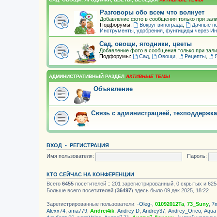
Разговоры обо всем что волнует
Добавление фото в сообщения только при зали
Подфорумы:
Вокруг винограда
,
Дачные п
Инструменты, удобрения, фунгициды через Ин
Сад, овощи, ягодники, цветы
Добавление фото в сообщения только при зали
Подфорумы:
Сад
,
Овощи
,
Рецепты
,
АДМИНИСТРАТИВНЫЙ РАЗДЕЛ
Объявление
Связь с администрацией, техподдержка
ВХОД
•
РЕГИСТРАЦИЯ
Имя пользователя:
Пароль:
КТО СЕЙЧАС НА КОНФЕРЕНЦИИ
Всего
6455
посетителей :: 201 зарегистрированный, 0 скрытых и 625
Больше всего посетителей (
36497
) здесь было 09 дек 2025, 18:22
Зарегистрированные пользователи:
-Oleg-
,
01092012Ta
,
73_Suny
,
7
Alexx74
,
ama779
,
Andrei4ik
,
Andrey D
,
Andrey37
,
Andrey_Orico
,
Aqua