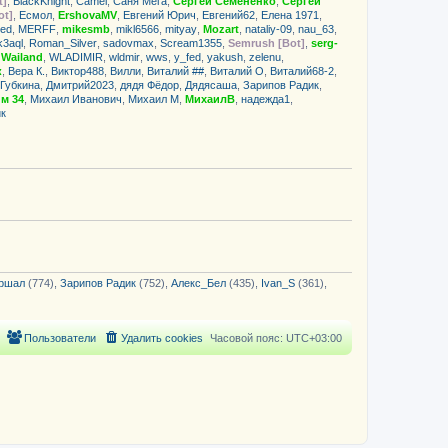
t]
,
BlackKnight
,
Camel
,
Саня Мега
,
Сергей Семененко
,
Сергей
щ
с
ot]
,
Есмол
,
ErshovaMV
,
Евгений Юрич
,
Евгений62
,
Елена 1971
,
е
о
ed
,
MERFF
,
mikesmb
,
mikl6566
,
mityay
,
Mozart
,
nataliy-09
,
nau_63
,
н
о
k3aql
,
Roman_Silver
,
sadovmax
,
Scream1355
,
Semrush [Bot]
,
serg-
и
б
,
Wailand
,
WLADIMIR
,
wldmir
,
wws
,
y_fed
ю
,
yakush
,
zelenu
,
щ
к
,
Вера К.
,
Виктор488
,
Вилли
,
Виталий ##
е
,
Виталий О
,
Виталий68-2
,
н
 Губкина
,
Дмитрий2023
,
дядя Фёдор
,
Дядясаша
,
Зарипов Радик
,
и
м 34
,
Михаил Иванович
,
Михаил М
,
МихаилВ
,
надежда1
,
ю
к
ршал
(774),
Зарипов Радик
(752),
Алекс_Бел
(435),
Ivan_S
(361),
Пользователи
Удалить cookies
Часовой пояс:
UTC+03:00