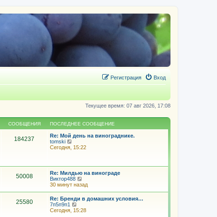
Регистрация
Вход
Текущее время: 07 авг 2026, 17:08
СООБЩЕНИЯ
ПОСЛЕДНЕЕ СООБЩЕНИЕ
Re: Мой день на винограднике.
184237
П
tomski
е
Сегодня, 15:22
р
е
й
т
Re: Милдью на винограде
50008
и
П
Виктор488
к
е
30 минут назад
п
р
о
е
Re: Бренди в домашних условия…
с
25580
й
П
7п5п9п1
л
т
е
Сегодня, 15:28
е
и
р
д