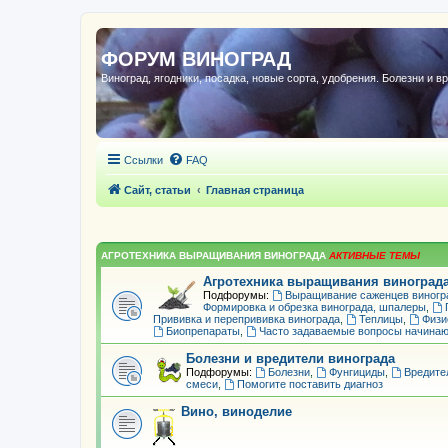
ФОРУМ ВИНОГРАД
Виноград, ягодники, посадка, новые сорта, удобрения. Болезни и в
Ссылки
FAQ
Сайт, статьи
Главная страница
АГРОТЕХНИКА ВЫРАЩИВАНИЯ ВИНОГРАДА
Агротехника выращивания виноград
Подфорумы:
Выращивание саженцев виногр
Формировка и обрезка винограда, шпалеры
,
Прививка и перепрививка винограда
,
Теплицы
,
Физи
Биопрепараты
,
Часто задаваемые вопросы начина
Болезни и вредители винограда
Подфорумы:
Болезни
,
Фунгициды
,
Вредите
смеси
,
Помогите поставить диагноз
Вино, виноделие