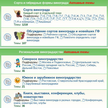
Сорта и гибридные формы винограда
Сорта винограда
Каждый сорт в отдельной теме
Подфорумы:
А
,
Б
,
В
,
Г
,
Д
,
Е,Ж
,
З
,
И
,
К
,
Л
,
М
,
Н
,
О
,
П
,
Р
,
С
,
Т
,
У,Ф,Х,Ц,Ч
,
Ш
,
Э
,
Ю
,
Я и номерные
,
Кишмиши
Темы:
1218
Обсуждение сортов винограда и новейших ГФ
Подфорумы:
Рейтинги сортов
,
Обсуждение сортов
винограда и новейших ГФ
,
Помогите определить сорт
винограда
Темы:
107
Региональное виноградарство
Северное виноградарство
Подфорумы:
Москва и Подмосковье
,
Центральная часть
России
,
Северо-западная часть России
,
Урал, Сибирь,
Дальний Восток
,
Поволжье
Темы:
46
Южное и зарубежное виноградарство
Подфорумы:
Ростовская, Ставропольский Краснодарский край
,
Зарубежные виноградники
Темы:
21
Книги, выставки, конференции, клубы,
новаторство
Подфорумы:
Выставки винограда в разных городах
,
Конференции,
книги, новаторство, клубы
Темы:
36