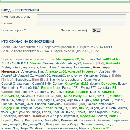
ВХОД
•
РЕГИСТРАЦИЯ
Имя пользователя:
Пароль:
Забыли пароль?
Запомнить меня
КТО СЕЙЧАС НА КОНФЕРЕНЦИИ
Всего
5282
посетителя :: 138 зарегистрированных, 0 скрытых и 5144 гостя
Больше всего посетителей (
36497
) здесь было 09 дек 2025, 18:22
Зарегистрированные пользователи:
14владимир62
,
Буф
,
7п5п9п1
,
ad83
,
alder
,
ALEKSANDR KAM
,
Aleksei
,
Aleksey
,
alex555
,
alexey22
,
Amazon [Bot]
,
Andrei4ik
,
Andrey_Orico
,
Aqua aqua
,
Алекс_Бел
,
Александр Ефременко
,
Александр
Мельников
,
Александр Ник
,
Александр36
,
Алексей Игоревич
,
Альберт 66
,
Андрей 19
,
Андрей С.
,
Андрей-68
,
АндрейС
,
ант
,
Антон
,
Антрикан
,
Babays
,
Baidu
[Spider]
,
Bespalova
,
Bing [Bot]
,
BlackKnight
,
cashcarry
,
Саня Мега
,
Сергей Степанидин
,
Сергей68-69
,
Сельск
,
CrazyVen
,
d152
,
dayton
,
Dokdoker
,
Есмол
,
Elektronik_t
,
Евгений 1960
,
Евгений_дв
,
Елена 1971
,
Елена 777
,
fazbadan
,
Fil
,
Google [Bot]
,
gordey
,
GregoryG
,
Haталья
,
Irshat
,
ishadrin
,
Ivan_S
,
kanarik1
,
Karavan733
,
KUMMAR
,
Majestic-12 [Bot]
,
MaXx Импульс
,
Med
,
MERFF
,
mikesmb
,
mikl6566
,
nataliy-09
,
nik1878
,
oleg 74
,
Olegts
,
Olga1977
,
OlgaD
,
otto
,
pavel61
,
Ракчей
,
Plot-nik
,
Roman_Silver
,
Saasha
,
sadovmax
,
Semrush [Bot]
,
seniorkomandanto
,
Sergey9070
,
shugum
,
Shyrik
,
Stosh
,
svist_63
,
Tulipa
,
ulik32
,
vikgon
,
WLADIMIR
,
wldmir
,
wws
,
y_fed
,
yakush
,
Yunga
,
zelenu
,
Крошка Цахес
,
Ключи
,
Павел Адясов
,
Печкин
,
Просперо
,
Пузенко Наталья
,
ф и г а р о
,
Фартовый
,
Федорыч
,
Валери
,
Валек
,
Вера К.
,
Виктор Викторович
,
Виктор622
,
Виталий ##
,
Виталий О
,
Владимир Борисович
,
владимир60
,
ВладимирСПб
,
Дмитрий_
,
дядя Фёдор
,
Зарипов Радик
,
ЗояД
,
Ирина СПб
,
Игорь 25
,
Иван _К
,
марина николаевна
,
Маршал
,
Максим 34
,