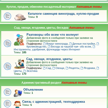
Куплю, продам, обменяю посадочный материал
Каталоги саженцев винограда, куплю-продам
Темы:
9
Сад, овощи, ягодники, цветы, беседка
Разговоры обо всем что волнует
Добавление фото в сообщения только при заливке на
сторонние фотохостинги
Подфорумы:
Вокруг винограда
,
Дачные постройки
,
Кролиководство
,
Беседа за чашкой чая- обо всем
,
Инструменты, удобрения, фунгициды через Интернет
Темы:
185
Сад, овощи, ягодники, цветы
Добавление фото в сообщения только при заливке на
сторонние фотохостинги
Подфорумы:
Сад
,
Овощи
,
Рецепты
,
Ягодники
,
Цветы
,
Экзотика
Темы:
170
Административный раздел
Объявление
Темы:
1
Связь с администрацией, техподдержка
Темы:
5