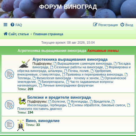
ФОРУМ ВИНОГРАД
FAQ
Регистрация
Вход
Сайт, статьи
Главная страница
Текущее время: 08 авг 2026, 15:04
Агротехника выращивания винограда
Агротехника выращивания винограда
Подфорумы:
Выращивание саженцев винограда
,
Посадка
винограда
,
Сезонные работы на винограде
,
Формировка и
обрезка винограда, шпалеры
,
Почва, полив
,
Удобрения,
внекорневые, стимуляторы
,
Прививка и перепрививка винограда
,
Теплицы
,
Физиология винограда - почему и зачем
,
Органическое
земледелие
,
Биопрепараты
,
Часто задаваемые вопросы
начинающих
,
Личные виноградники форумчан
Темы:
269
Болезни и вредители винограда
Подфорумы:
Болезни
,
Фунгициды
,
Вредители
,
Инсектициды, гербициды
,
Схемы обработок, баковые смеси
,
Помогите поставить диагноз
Темы:
194
Вино, виноделие
Темы:
33