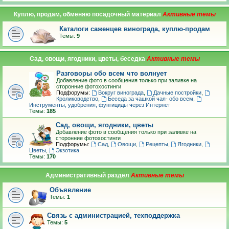
Куплю, продам, обменяю посадочный материал
Каталоги саженцев винограда, куплю-продам
Темы:
9
Сад, овощи, ягодники, цветы, беседка
Разговоры обо всем что волнует
Добавление фото в сообщения только при заливке на
сторонние фотохостинги
Подфорумы:
Вокруг винограда
,
Дачные постройки
,
Кролиководство
,
Беседа за чашкой чая- обо всем
,
Инструменты, удобрения, фунгициды через Интернет
Темы:
185
Сад, овощи, ягодники, цветы
Добавление фото в сообщения только при заливке на
сторонние фотохостинги
Подфорумы:
Сад
,
Овощи
,
Рецепты
,
Ягодники
,
Цветы
,
Экзотика
Темы:
170
Административный раздел
Объявление
Темы:
1
Связь с администрацией, техподдержка
Темы:
5