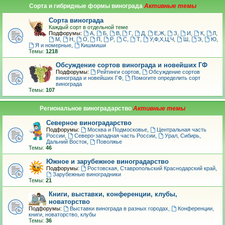
Сорта и гибридные формы винограда
Сорта винограда
Каждый сорт в отдельной теме
Подфорумы:
А
,
Б
,
В
,
Г
,
Д
,
Е,Ж
,
З
,
И
,
К
,
Л
,
М
,
Н
,
О
,
П
,
Р
,
С
,
Т
,
У,Ф,Х,Ц,Ч
,
Ш
,
Э
,
Ю
,
Я и номерные
,
Кишмиши
Темы:
1218
Обсуждение сортов винограда и новейших ГФ
Подфорумы:
Рейтинги сортов
,
Обсуждение сортов
винограда и новейших ГФ
,
Помогите определить сорт
винограда
Темы:
107
Региональное виноградарство
Северное виноградарство
Подфорумы:
Москва и Подмосковье
,
Центральная часть
России
,
Северо-западная часть России
,
Урал, Сибирь,
Дальний Восток
,
Поволжье
Темы:
46
Южное и зарубежное виноградарство
Подфорумы:
Ростовская, Ставропольский Краснодарский край
,
Зарубежные виноградники
Темы:
21
Книги, выставки, конференции, клубы,
новаторство
Подфорумы:
Выставки винограда в разных городах
,
Конференции,
книги, новаторство, клубы
Темы:
36