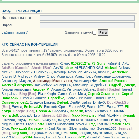
ВХОД
•
РЕГИСТРАЦИЯ
Имя пользователя:
Пароль:
Забыли пароль?
Запомнить меня
КТО СЕЙЧАС НА КОНФЕРЕНЦИИ
Всего
6417
посетителей :: 197 зарегистрированных, 0 скрытых и 6220 гостей
Больше всего посетителей (
36497
) здесь было 09 дек 2025, 18:22
Зарегистрированные пользователи:
-Oleg-
,
01092012Ta
,
73_Suny
,
7п5п9п1
,
А78
,
AdsBot [Google]
,
Ahrefs [Bot]
,
Aky70
,
alder
,
ALEKSANDR KAM
,
Aleksei
,
Aleksey
,
alex555
,
Alexandr SCH
,
alexey22
,
alexhrip
,
Alexs_lan
,
Alexx74
,
ama779
,
Andrei4ik
,
Andrey D
,
Andrey37
,
Andrey_Orico
,
Aqua aqua
,
Алекс_Бел
,
Александр Ефременко
,
Александр Мацько
,
Александр Мельников
,
Александр Ник
,
Алексей Ростов
,
Алексей Игоревич
,
алексей22
,
Альберт 66
,
аллаVolga
,
Андрей 71
,
Андрей Донецк
,
Андрей желающий
,
Андрей М
,
АндрейС
,
Антрикан
,
Babays
,
Baidu [Spider]
,
berest
,
Bespalova
,
Bing [Bot]
,
BlackKnight
,
Camel
,
Саня Мега
,
Сергей Семененко
,
Сергей
Наволоки
,
Сергей Тимаков
,
Сергей52
,
Сельск
,
сенокос
,
Chorel
,
Сосед
,
Consequences1
,
Сладков Виктор
,
Dedeal
,
Den69
,
dialtas
,
DmitryX
,
DuckDuckGo
[Bot]
,
Есмол
,
ErshovaMV
,
Евгений Юрич
,
Евгений62
,
Елена 1971
,
Елена 777
,
Fil
,
golga
,
Google [Bot]
,
Gosha64
,
GregoryG
,
ishadrin
,
Ivan_S
,
ksm58
,
KUMMAR
,
leonardo9
,
Lidiya68
,
Linx
,
Majestic-12 [Bot]
,
MaXx Импульс
,
Med
,
MERFF
,
mikesmb
,
mikl6566
,
mityay
,
Mozart
,
nataliy-09
,
nau_63
,
nik1878
,
nikkon77
,
Nikolai B
,
oleg 74
,
oleg9f2
,
Olegts
,
OlgaD
,
otto
,
Олег Николаевич
,
pavel61
,
Рад
,
Plot-nik
,
Роман 2328
,
Qtde
,
Геннадий Лагуткин
,
rk3aql
,
Roman_Silver
,
sadovmax
,
Scream1355
,
Semrush
[Bot]
,
serg-sxm
,
sergej60803
,
Serhio_1969
,
shik
,
shugum
,
Shyrik
,
smail
,
svist_63
,
svs1987
,
temp3314
,
tomski
,
tukmak7ya
,
Tulipa
,
ulik32
,
Vadim123
,
Vane68rus
,
vikgon
,