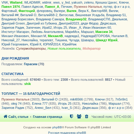
VNK
,
Wailand
,
WLADIMIR
,
wldmir
,
wws
,
y_fed
,
yakush
,
zelenu
,
Крошка Цахес
,
Ключи
,
Павел 1974
,
Павел Адясов
,
Павел_А
,
Печкин
,
Пузенко Наталья
,
путер
,
ф и г а р о
,
Фартовый
,
Фантоций
,
флоровец
,
Валери
,
Валек
,
Вера К.
,
Виктор488
,
Вилли
,
Виталий ##
,
Виталий О
,
Виталий68-2
,
Витослав
,
Вишневая Усадьба
,
Владимир 51
,
Владимир Борисович
,
Владимир Самара
,
Владимир32
,
ВладимирСПб
,
Джалыков
,
Дмитрий Green
,
Дмитрий из Губкина
,
Дмитрий2023
,
дядя Фёдор
,
Дядясаша
,
Зарипов Радик
,
Запечкин
,
Ира62
,
Игорь 25
,
Иван _К
,
Иван Иванович 60
,
Институт Магарач
,
Любовь Анатольевна
,
МариМск
,
Маршал
,
Максим 34
,
Михаил Иванович
,
Михаил М
,
МихаилВ
,
надежда1
,
НадеждаЕГОРОВА
,
Наталия В
,
Николай_27
,
Николайка
,
терапевт
,
Тишина
,
Чугада
,
Шаварш
,
Шмидт Юрий
,
Юрий Георгиевич
,
Юрий К
,
ЮРИЙ2014
,
ЮрийНик
Легенда:
Супермодераторы
,
Новые пользователи
,
Модератор
ДНИ РОЖДЕНИЯ
Поздравляем:
Герасим
(70)
СТАТИСТИКА
Всего сообщений:
674040
• Всего тем:
2308
• Всего пользователей:
8817
• Новый
пользователь:
shik
ТОПЛИСТ — 15 БЛАГОДАРНОСТЕЙ
Пузенко Наталья
(2603),
Виталий О
(2435),
mikl6566
(1799),
Ключи
(917),
7п5п9п1
(846),
oleg 74
(840),
Елена 777
(835),
Игорь 25
(823),
Николайка
(786),
Маршал
(774),
Зарипов Радик
(752),
Алекс_Бел
(431),
Ivan_S
(361),
Дядясаша
(356),
ф и г а р о
(354)
Сайт, статьи
Главная страница
Часовой пояс:
UTC+03:00
Создано на основе
phpBB
® Forum Software © phpBB Limited
Русская поддержка phpBB