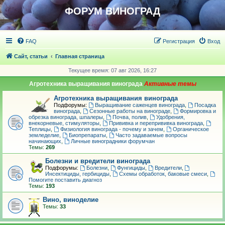
ФОРУМ ВИНОГРАД
FAQ
Регистрация
Вход
Сайт, статьи
Главная страница
Текущее время: 07 авг 2026, 16:27
Агротехника выращивания винограда
Агротехника выращивания винограда
Подфорумы:
Выращивание саженцев винограда
,
Посадка
винограда
,
Сезонные работы на винограде
,
Формировка и
обрезка винограда, шпалеры
,
Почва, полив
,
Удобрения,
внекорневые, стимуляторы
,
Прививка и перепрививка винограда
,
Теплицы
,
Физиология винограда - почему и зачем
,
Органическое
земледелие
,
Биопрепараты
,
Часто задаваемые вопросы
начинающих
,
Личные виноградники форумчан
Темы:
269
Болезни и вредители винограда
Подфорумы:
Болезни
,
Фунгициды
,
Вредители
,
Инсектициды, гербициды
,
Схемы обработок, баковые смеси
,
Помогите поставить диагноз
Темы:
193
Вино, виноделие
Темы:
33