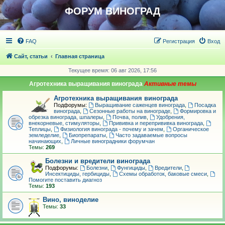
ФОРУМ ВИНОГРАД
FAQ
Регистрация
Вход
Сайт, статьи
Главная страница
Текущее время: 06 авг 2026, 17:56
Агротехника выращивания винограда
Агротехника выращивания винограда
Подфорумы:
Выращивание саженцев винограда
,
Посадка
винограда
,
Сезонные работы на винограде
,
Формировка и
обрезка винограда, шпалеры
,
Почва, полив
,
Удобрения,
внекорневые, стимуляторы
,
Прививка и перепрививка винограда
,
Теплицы
,
Физиология винограда - почему и зачем
,
Органическое
земледелие
,
Биопрепараты
,
Часто задаваемые вопросы
начинающих
,
Личные виноградники форумчан
Темы:
269
Болезни и вредители винограда
Подфорумы:
Болезни
,
Фунгициды
,
Вредители
,
Инсектициды, гербициды
,
Схемы обработок, баковые смеси
,
Помогите поставить диагноз
Темы:
193
Вино, виноделие
Темы:
33