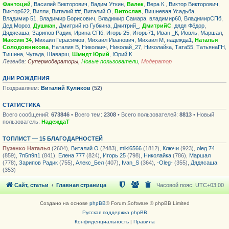
Фантоций
,
Василий Викторович
,
Вадим Уткин
,
Валек
,
Вера К.
,
Виктор Викторович
,
Виктор622
,
Вилли
,
Виталий ##
,
Виталий О
,
Витослав
,
Вишневая Усадьба
,
Владимир 51
,
Владимир Борисович
,
Владимир Самара
,
владимир60
,
ВладимирСПб
,
Дед Мороз
,
Душман
,
Дмитрий из Губкина
,
Дмитрий_
,
ДмитрийС
,
дядя Фёдор
,
Дядясаша
,
Зарипов Радик
,
Ирина СПб
,
Игорь 25
,
Игорь71
,
Иван _К
,
Йовль
,
Маршал
,
Максим 34
,
Михаил Герасимов
,
Михаил Иванович
,
Михаил М
,
надежда1
,
Наталья
Солодовникова
,
Наталия В
,
Николаич
,
Николай_27
,
Николайка
,
Тата55
,
ТатьянаГН
,
Тишина
,
Чугада
,
Шаварш
,
Шмидт Юрий
,
Юрий К
Легенда:
Супермодераторы
,
Новые пользователи
,
Модератор
ДНИ РОЖДЕНИЯ
Поздравляем:
Виталий Куликов
(52)
СТАТИСТИКА
Всего сообщений:
673846
• Всего тем:
2308
• Всего пользователей:
8813
• Новый
пользователь:
НадеждаТ
ТОПЛИСТ — 15 БЛАГОДАРНОСТЕЙ
Пузенко Наталья
(2604),
Виталий О
(2483),
mikl6566
(1812),
Ключи
(923),
oleg 74
(859),
7п5п9п1
(841),
Елена 777
(824),
Игорь 25
(798),
Николайка
(786),
Маршал
(778),
Зарипов Радик
(755),
Алекс_Бел
(407),
Ivan_S
(364),
-Oleg-
(355),
Дядясаша
(353)
Сайт, статьи
Главная страница
Часовой пояс:
UTC+03:00
Создано на основе
phpBB
® Forum Software © phpBB Limited
Русская поддержка phpBB
Конфиденциальность
|
Правила