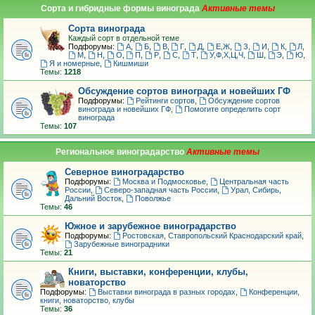
Сорта и гибридные формы винограда
Сорта винограда
Каждый сорт в отдельной теме
Подфорумы:
А
,
Б
,
В
,
Г
,
Д
,
Е,Ж
,
З
,
И
,
К
,
Л
,
М
,
Н
,
О
,
П
,
Р
,
С
,
Т
,
У,Ф,Х,Ц,Ч
,
Ш
,
Э
,
Ю
,
Я и номерные
,
Кишмиши
Темы:
1218
Обсуждение сортов винограда и новейших ГФ
Подфорумы:
Рейтинги сортов
,
Обсуждение сортов
винограда и новейших ГФ
,
Помогите определить сорт
винограда
Темы:
107
Региональное виноградарство
Северное виноградарство
Подфорумы:
Москва и Подмосковье
,
Центральная часть
России
,
Северо-западная часть России
,
Урал, Сибирь,
Дальний Восток
,
Поволжье
Темы:
46
Южное и зарубежное виноградарство
Подфорумы:
Ростовская, Ставропольский Краснодарский край
,
Зарубежные виноградники
Темы:
21
Книги, выставки, конференции, клубы,
новаторство
Подфорумы:
Выставки винограда в разных городах
,
Конференции,
книги, новаторство, клубы
Темы:
36