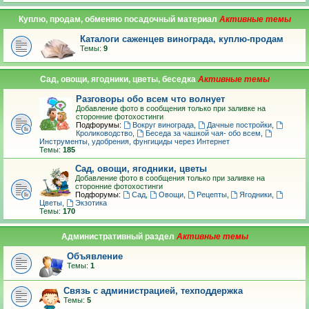
Куплю, продам, обменяю посадочный материал
Каталоги саженцев винограда, куплю-продам
Темы:
9
Сад, овощи, ягодники, цветы, беседка
Разговоры обо всем что волнует
Добавление фото в сообщения только при заливке на
сторонние фотохостинги
Подфорумы:
Вокруг винограда
,
Дачные постройки
,
Кролиководство
,
Беседа за чашкой чая- обо всем
,
Инструменты, удобрения, фунгициды через Интернет
Темы:
185
Сад, овощи, ягодники, цветы
Добавление фото в сообщения только при заливке на
сторонние фотохостинги
Подфорумы:
Сад
,
Овощи
,
Рецепты
,
Ягодники
,
Цветы
,
Экзотика
Темы:
170
Административный раздел
Объявление
Темы:
1
Связь с администрацией, техподдержка
Темы:
5