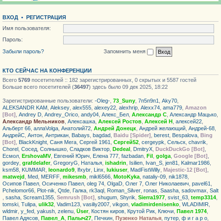
ВХОД
•
РЕГИСТРАЦИЯ
Имя пользователя:
Пароль:
Забыли пароль?
Запомнить меня
КТО СЕЙЧАС НА КОНФЕРЕНЦИИ
Всего
5769
посетителей :: 182 зарегистрированных, 0 скрытых и 5587 гостей
Больше всего посетителей (
36497
) здесь было 09 дек 2025, 18:22
Зарегистрированные пользователи:
-Oleg-
,
73_Suny
,
7п5п9п1
,
Aky70
,
ALEKSANDR KAM
,
Aleksey
,
alex555
,
alexey22
,
alexhrip
,
Alexx74
,
ama779
,
Amazon
[Bot]
,
Andrey D
,
Andrey_Orico
,
andy04
,
Алекс_Бел
,
Александр С
,
Александр Мацько
,
Александр Мельников
,
Алексашка
,
Алексей Ростов
,
Алексей Н
,
алексей22
,
Альберт 66
,
аллаVolga
,
Анатолий72
,
Андрей Донецк
,
Андрей желающий
,
Андрей-68
,
АндрейС
,
Антон
,
Антрикан
,
Babays
,
bagdad
,
Baidu [Spider]
,
berest
,
Bespalova
,
Bing
[Bot]
,
BlackKnight
,
Саня Мега
,
Сергей 1961
,
Сергей52
,
cergeypk
,
Сельск
,
chavrik
,
Chorel
,
Сосед
,
Солнышко
,
Сладков Виктор
,
Dedeal
,
DmitryX
,
DuckDuckGo [Bot]
,
Есмол
,
ErshovaMV
,
Евгений Юрич
,
Елена 777
,
fazbadan
,
Fil
,
golga
,
Google [Bot]
,
gordey
,
grafdelafer
,
GregoryG
,
Haталья
,
ishadrin
,
Isilien
,
Ivan_S
,
jen81
,
Kalmar1986
,
ksm58
,
KUMMAR
,
leonardo9
,
lfxybr
,
Linx
,
lukiuser
,
MadFistWilly
,
Majestic-12 [Bot]
,
matwejd
,
Med
,
MERFF
,
mikesmb
,
mikl6566
,
MotoKyka
,
nataliy-09
,
nik1878
,
Осипов Павел
,
Осиченко Павел
,
oleg 74
,
OlgaD
,
Олег 7
,
Олег Николаевич
,
pavel61
,
Pchelomor66
,
Plot-nik
,
Qtde
,
Галка
,
rk3aql
,
Roman_Silver
,
ronas
,
Saasha
,
sadovmax
,
Salt
,
sasha
,
Scream1355
,
Semrush [Bot]
,
shugum
,
Shyrik
,
Sierra1977
,
svist_63
,
temp3314
,
tomski
,
Tulipa
,
ulik32
,
Vadim123
,
vasiliy2007
,
vikgon
,
vladimirdenisenko
,
WLADIMIR
,
wldmir
,
y_fed
,
yakush
,
zelenu
,
Üser
,
Костян киров
,
Крутой Рик
,
Ключи
,
Павел 1974
,
Павел Адясов
,
Павел_А
,
Палыч27
,
Печкин
,
Пузенко Наталья
,
путер
,
ф и г а р о
,