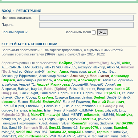
ВХОД
•
РЕГИСТРАЦИЯ
Имя пользователя:
Пароль:
Забыли пароль?
Запомнить меня
КТО СЕЙЧАС НА КОНФЕРЕНЦИИ
Всего
4839
посетителей :: 184 зарегистрированных, 0 скрытых и 4655 гостей
Больше всего посетителей (
36497
) здесь было 09 дек 2025, 18:22
Зарегистрированные пользователи:
Бойрис
,
7п5п9п1
,
Ahrefs [Bot]
,
Aky70
,
alder
,
ALEKSANDR KAM
,
Aleksey
,
alex197408
,
alex555
,
alexey22
,
alexhrip
,
Alexx74
,
Amazon
[Bot]
,
Andrey_Orico
,
andy04
,
ankon
,
Anna
,
Aqua aqua
,
azcat
,
Алекс_Бел
,
Александр Ефременко
,
Александр Мацько
,
Александр Мельников
,
Александр
Ширяев
,
Александр-Ярославль
,
Александр36
,
АлександрDz
,
Алексей Борисович
,
аллаVolga
,
Андрей 71
,
Андрей Малиновка
,
Андрей-68
,
АндрейС
,
АннаА
,
ант
,
Антрикан
,
Babays
,
bagdad
,
Baidu [Spider]
,
Belovchik
,
berest
,
Bespalova
,
bezbo-35
,
Bing [Bot]
,
BlackKnight
,
Саня Мега
,
Сергей 1111111
,
Сергей 1961
,
Сергей О
,
сенокос
,
chavrik
,
Chorel
,
Сосед
,
CrazyVen
,
Сладков Виктор
,
dayton
,
Dedeal
,
Den69
,
DmitryX
,
doctorru
,
Есмол
,
EldarM
,
ErshovaMV
,
Евгений Родимин
,
Евгений Иванович
,
Евгений Юрич
,
Евгений62
,
Елена 1971
,
Елена 777
,
fazbadan
,
Fil
,
Google [Bot]
,
gordey
,
Haталья
,
ishadrin
,
Isilien
,
Ivan_S
,
ksm58
,
KUMMAR
,
Less
,
Lidiya68
,
Linx
,
Majestic-12 [Bot]
,
Maks475
,
matwejd
,
Med
,
MERFF
,
mikesmb
,
mikl6566
,
MotoKyka
,
nataliy-09
,
nau_63
,
Nick041
,
Olegts
,
OlgaD
,
OlgaVS
,
Олег 694
,
pavel221
,
Геннадий Николаевич
,
rk3aql
,
Roman_Silver
,
RomanSh
,
ronas
,
Sadovnik
,
SahSA1987
,
Salt
,
Sandr69
,
Semrush [Bot]
,
Serg22
,
Sergey-13
,
Sergey9070
,
shugum
,
Starshei
,
svist_63
,
svk261961
,
svs1987
,
Tatiana-32
,
temp3314
,
tomski
,
toptalo
,
tukmak7ya
,
Vadim123
,
vladimirdenisenko
,
VNK
,
WLADIMIR
,
wldmir
,
y_fed
,
yakush
,
yuris
,
zelenu
,