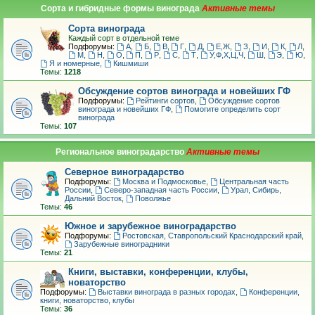
Сорта и гибридные формы винограда
Сорта винограда
Каждый сорт в отдельной теме
Подфорумы:
А
,
Б
,
В
,
Г
,
Д
,
Е,Ж
,
З
,
И
,
К
,
Л
,
М
,
Н
,
О
,
П
,
Р
,
С
,
Т
,
У,Ф,Х,Ц,Ч
,
Ш
,
Э
,
Ю
,
Я и номерные
,
Кишмиши
Темы:
1218
Обсуждение сортов винограда и новейших ГФ
Подфорумы:
Рейтинги сортов
,
Обсуждение сортов
винограда и новейших ГФ
,
Помогите определить сорт
винограда
Темы:
107
Региональное виноградарство
Северное виноградарство
Подфорумы:
Москва и Подмосковье
,
Центральная часть
России
,
Северо-западная часть России
,
Урал, Сибирь,
Дальний Восток
,
Поволжье
Темы:
46
Южное и зарубежное виноградарство
Подфорумы:
Ростовская, Ставропольский Краснодарский край
,
Зарубежные виноградники
Темы:
21
Книги, выставки, конференции, клубы,
новаторство
Подфорумы:
Выставки винограда в разных городах
,
Конференции,
книги, новаторство, клубы
Темы:
36