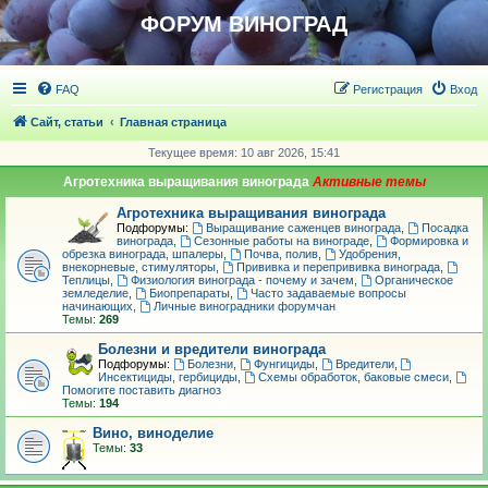
ФОРУМ ВИНОГРАД
FAQ
Регистрация
Вход
Сайт, статьи
Главная страница
Текущее время: 10 авг 2026, 15:41
Агротехника выращивания винограда
Агротехника выращивания винограда
Подфорумы:
Выращивание саженцев винограда
,
Посадка
винограда
,
Сезонные работы на винограде
,
Формировка и
обрезка винограда, шпалеры
,
Почва, полив
,
Удобрения,
внекорневые, стимуляторы
,
Прививка и перепрививка винограда
,
Теплицы
,
Физиология винограда - почему и зачем
,
Органическое
земледелие
,
Биопрепараты
,
Часто задаваемые вопросы
начинающих
,
Личные виноградники форумчан
Темы:
269
Болезни и вредители винограда
Подфорумы:
Болезни
,
Фунгициды
,
Вредители
,
Инсектициды, гербициды
,
Схемы обработок, баковые смеси
,
Помогите поставить диагноз
Темы:
194
Вино, виноделие
Темы:
33