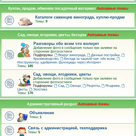
Куплю, продам, обменяю посадочный материал
Каталоги саженцев винограда, куплю-продам
Темы:
9
Сад, овощи, ягодники, цветы, беседка
Разговоры обо всем что волнует
Добавление фото в сообщения только при заливке на
сторонние фотохостинги
Подфорумы:
Вокруг винограда
,
Дачные постройки
,
Кролиководство
,
Беседа за чашкой чая- обо всем
,
Инструменты, удобрения, фунгициды через Интернет
Темы:
185
Сад, овощи, ягодники, цветы
Добавление фото в сообщения только при заливке на
сторонние фотохостинги
Подфорумы:
Сад
,
Овощи
,
Рецепты
,
Ягодники
,
Цветы
,
Экзотика
Темы:
170
Административный раздел
Объявление
Темы:
1
Связь с администрацией, техподдержка
Темы:
5