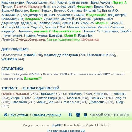
Красная вишня
,
Крошка Цахес
,
КВН
,
Ключи
,
Клёвый день
,
Павел Адясов
,
Павел_А
,
Печкин
,
Пузенко Наталья
,
ф и г а р о
,
Фартовый
,
Федорыч
,
Вадим Уткин
,
Валерий Воронеж
,
Валек
,
Вера К.
,
Волкова Светлана
,
Виталий ##
,
Виталий О
,
Владимир 51
,
Владимир Борисович
,
Владимир Самара
,
Владимир32
,
владимир60
,
ВладимирСПб
,
Владлен74
,
Джалыков
,
Дмитрий из Губкина
,
Дмитрий Мал
,
дядя Фёдор
,
Дядясаша
,
Зарипов Радик
,
Ирина СПб
,
Игорь 25
,
Игорь С
,
Игорь71
,
Институт Магарач
,
Маршал
,
Максим12354
,
Михаил Герасимов
,
Михаил Иванович
,
надежда1
,
Николаич
,
николай Z
,
Николай Калязин
,
Николай_27
,
Николайка
,
Тата55
,
Толь Тольич
,
Тишина
,
Чугада
,
Шаварш
,
Юрий П
,
ЮрийНик
Легенда:
Супермодераторы
,
Новые пользователи
,
Модератор
ДНИ РОЖДЕНИЯ
Поздравляем:
elena48
(78),
Александр Ковтунов
(70),
Константин К
(66),
vezunchik
(44)
СТАТИСТИКА
Всего сообщений:
674481
• Всего тем:
2309
• Всего пользователей:
8824
• Новый
пользователь:
Владлен74
ТОПЛИСТ — 15 БЛАГОДАРНОСТЕЙ
Пузенко Наталья
(2523),
Виталий О
(2413),
mikl6566
(1730),
Ключи
(920),
7п5п9п1
(893),
Игорь 25
(854),
Зарипов Радик
(800),
Маршал
(800),
Елена 777
(788),
oleg 74
(770),
Николайка
(745),
Алекс_Бел
(467),
ф и г а р о
(371),
Дядясаша
(369),
-Oleg-
(357)
Сайт, статьи
Главная страница
Часовой пояс:
UTC+03:00
Создано на основе
phpBB
® Forum Software © phpBB Limited
Русская поддержка phpBB