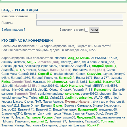
ВХОД
•
РЕГИСТРАЦИЯ
Имя пользователя:
Пароль:
Забыли пароль?
Запомнить меня
КТО СЕЙЧАС НА КОНФЕРЕНЦИИ
Всего
5264
посетителя :: 124 зарегистрированных, 0 скрытых и 5140 гостей
Больше всего посетителей (
36497
) здесь было 09 дек 2025, 18:22
Зарегистрированные пользователи:
7п5п9п1
,
Adg_54121986
,
ALEKSANDR KAM
,
Aleksey
,
alex555
,
Alk_17
,
Amazon [Bot]
,
Andrey_Orico
,
Aqua aqua
,
Алекс_Бел
,
Александр Ник
,
Александр-Ярославль
,
алексей22
,
Андрей 71
,
Андрей Донецк
,
АндрейС
,
ант
,
Антрикан
,
Babays
,
Baidu [Spider]
,
Bespalova
,
Bing [Bot]
,
Camel
,
Саня Мега
,
Сергей 1961
,
Сергей О
,
chaku
,
chavrik
,
Сосед
,
CrazyVen
,
dayton
,
DmitryX
,
e46m
,
Евгений 1960
,
Евгений Родимин
,
Евгений Г
,
Елена 1971
,
Елена 777
,
fazbadan
,
Finist
,
Google [Bot]
,
Haталья
,
IrinaSergeeva
,
Ivan_S
,
jen81
,
kanarik1
,
Karavan733
,
Lidiya68
,
Majestic-12 [Bot]
,
max2016-01
,
MaXx Импульс
,
Med
,
MERFF
,
mikl6566
,
mityay
,
Nick041
,
nik1878
,
oleg9f2
,
Olegts
,
ОльгаV
,
Георгий
,
RISE
,
Romanvino
,
Sandr69
,
sanserg
,
Semrush [Bot]
,
seniorkomandanto
,
serg-sxm
,
sergej60803
,
shugum
,
Shyrik
,
tomski
,
tukmak7ya
,
Tulipa
,
ulik32
,
Vadim123
,
vladimirdenisenko
,
WLADIMIR
,
y_fed
,
Крошка Цахес
,
Ключи
,
ПАП
,
Павел Адясов
,
Пузенко Наталья
,
ф и г а р о
,
Фартовый
,
василий1111
,
Вадим Уткин
,
Валери
,
Валек
,
Волкова Светлана
,
Виктор Викторович
,
Виктор622
,
Виталий ##
,
Виталий О
,
ВладиМир казак
,
Владимир53
,
владимир60
,
ВладимирСПб
,
Денисыч
,
Дмитрий_
,
дядя Фёдор
,
Зарипов Радик
,
ЗояД
,
Игорь 25
,
Иван _К
,
Йовль
,
Лаптинов Руслан
,
Леля
,
лидия58
,
Людмила69
,
марина николаевна
,
Михаил Иванович
,
николай Z
,
Николай_27
,
Николайка
,
Тамара58
,
Толяныch
,
Тишина
,
Чугада
,
Чистякова Екатерина
,
Шаропай
,
Шаварш
,
Юрий П