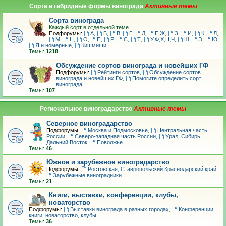
Сорта и гибридные формы винограда
Сорта винограда
Каждый сорт в отдельной теме
Подфорумы:
А
,
Б
,
В
,
Г
,
Д
,
Е,Ж
,
З
,
И
,
К
,
Л
,
М
,
Н
,
О
,
П
,
Р
,
С
,
Т
,
У,Ф,Х,Ц,Ч
,
Ш
,
Э
,
Ю
,
Я и номерные
,
Кишмиши
Темы:
1218
Обсуждение сортов винограда и новейших ГФ
Подфорумы:
Рейтинги сортов
,
Обсуждение сортов
винограда и новейших ГФ
,
Помогите определить сорт
винограда
Темы:
107
Региональное виноградарство
Северное виноградарство
Подфорумы:
Москва и Подмосковье
,
Центральная часть
России
,
Северо-западная часть России
,
Урал, Сибирь,
Дальний Восток
,
Поволжье
Темы:
46
Южное и зарубежное виноградарство
Подфорумы:
Ростовская, Ставропольский Краснодарский край
,
Зарубежные виноградники
Темы:
21
Книги, выставки, конференции, клубы,
новаторство
Подфорумы:
Выставки винограда в разных городах
,
Конференции,
книги, новаторство, клубы
Темы:
36