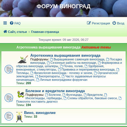
ФОРУМ ВИНОГРАД
FAQ
Регистрация
Вход
Сайт, статьи
Главная страница
Текущее время: 09 авг 2026, 06:27
Агротехника выращивания винограда
Агротехника выращивания винограда
Подфорумы:
Выращивание саженцев винограда
,
Посадка
винограда
,
Сезонные работы на винограде
,
Формировка и
обрезка винограда, шпалеры
,
Почва, полив
,
Удобрения,
внекорневые, стимуляторы
,
Прививка и перепрививка винограда
,
Теплицы
,
Физиология винограда - почему и зачем
,
Органическое
земледелие
,
Биопрепараты
,
Часто задаваемые вопросы
начинающих
,
Личные виноградники форумчан
Темы:
269
Болезни и вредители винограда
Подфорумы:
Болезни
,
Фунгициды
,
Вредители
,
Инсектициды, гербициды
,
Схемы обработок, баковые смеси
,
Помогите поставить диагноз
Темы:
194
Вино, виноделие
Темы:
33