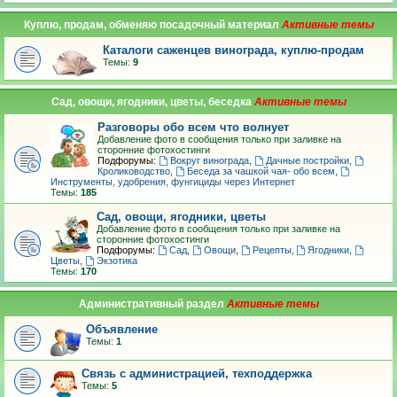
Куплю, продам, обменяю посадочный материал
Каталоги саженцев винограда, куплю-продам
Темы:
9
Сад, овощи, ягодники, цветы, беседка
Разговоры обо всем что волнует
Добавление фото в сообщения только при заливке на
сторонние фотохостинги
Подфорумы:
Вокруг винограда
,
Дачные постройки
,
Кролиководство
,
Беседа за чашкой чая- обо всем
,
Инструменты, удобрения, фунгициды через Интернет
Темы:
185
Сад, овощи, ягодники, цветы
Добавление фото в сообщения только при заливке на
сторонние фотохостинги
Подфорумы:
Сад
,
Овощи
,
Рецепты
,
Ягодники
,
Цветы
,
Экзотика
Темы:
170
Административный раздел
Объявление
Темы:
1
Связь с администрацией, техподдержка
Темы:
5