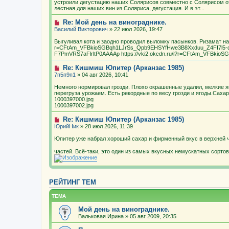
устроили дегустацию наших Солярисов совместно с Солярисом о
лестная для наших вин из Соляриса, дегустация. И в эт...
Re: Мой день на винограднике.
Василий Викторович
» 22 июл 2026, 19:47
Выгуливал кота и заодно проводил выломку пасынков. Ризамат нача
r=CFtAm_VFBkioSGBqh1LJrSs_Qpb9EHSYfHwe3B8Xxduu_Z4FI7l5
F7PmVRS7aFlrltP0AAAAp https://vki2.okcdn.ru/i?r=CFtAm_VFBkio
Re: Кишмиш Юпитер (Арканзас 1985)
7п5п9п1
» 04 авг 2026, 10:41
Немного нормировал грозди. Плохо окрашенные удалил, мелкие я
перегруза урожаем. Есть рекордные по весу грозди и ягоды.Сахар
1000397000.jpg
1000397002.jpg
Re: Кишмиш Юпитер (Арканзас 1985)
ЮрийНик
» 28 июл 2026, 11:39
Юпитер уже набрал хороший сахар и фирменный вкус в верхней ч
частей. Всё-таки, это один из самых вкусных немускатных сорто
РЕЙТИНГ ТЕМ
ТЕМА
Мой день на винограднике.
Вальковая Ирина
» 05 авг 2009, 20:35