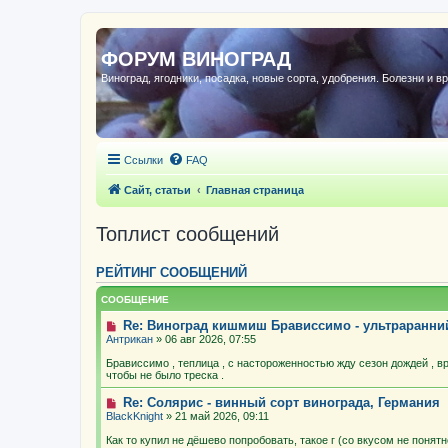
ФОРУМ ВИНОГРАД
Виноград, ягодники, посадка, новые сорта, удобрения. Болезни и в
Ссылки
FAQ
Сайт, статьи
Главная страница
Топлист сообщений
РЕЙТИНГ СООБЩЕНИЙ
СООБЩЕНИЕ
Re: Виноград кишмиш Брависсимо - ультраранн
Антрикан
» 06 авг 2026, 07:55
Брависсимо , теплица , с настороженностью жду сезон дождей , в
чтобы не было треска .
Re: Солярис - винный сорт винограда, Германия
BlackKnight
» 21 май 2026, 09:11
Как то купил не дёшево попробовать, такое г (со вкусом не понят