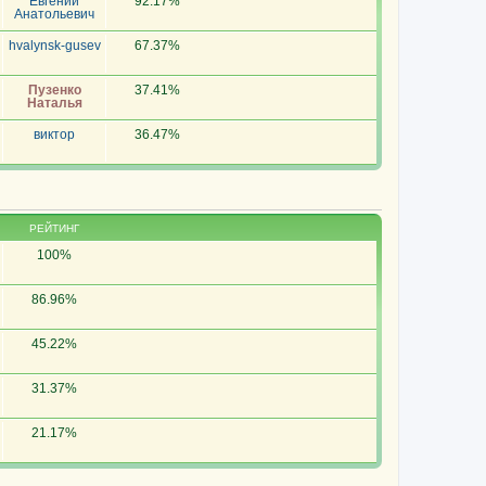
Евгений
92.17%
Анатольевич
hvalynsk-gusev
67.37%
Пузенко
37.41%
Наталья
виктор
36.47%
РЕЙТИНГ
100%
86.96%
45.22%
31.37%
21.17%