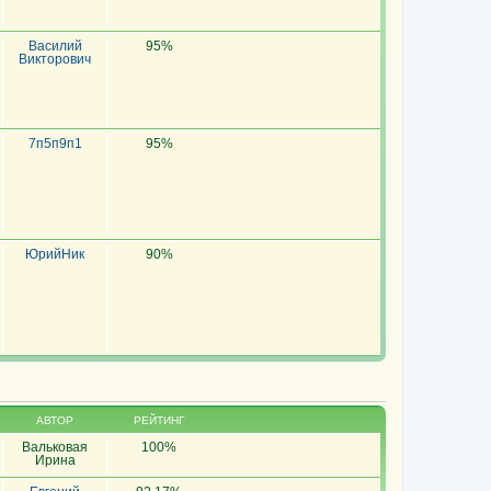
Василий
95%
Викторович
7п5п9п1
95%
ЮрийНик
90%
АВТОР
РЕЙТИНГ
Вальковая
100%
Ирина