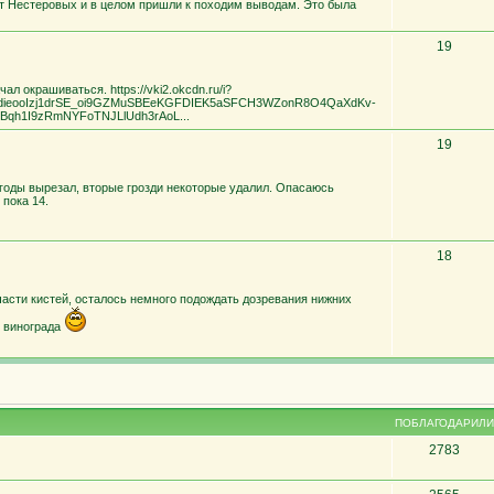
т Нестеровых и в целом пришли к походим выводам. Это была
19
л окрашиваться. https://vki2.okcdn.ru/i?
-dieooIzj1drSE_oi9GZMuSBEeKGFDIEK5aSFCH3WZonR8O4QaXdKv-
SGBqh1I9zRmNYFoTNJLlUdh3rAoL...
19
годы вырезал, вторые грозди некоторые удалил. Опасаюсь
 пока 14.
18
асти кистей, осталось немного подождать дозревания нижних
в винограда
ПОБЛАГОДАРИЛИ
2783