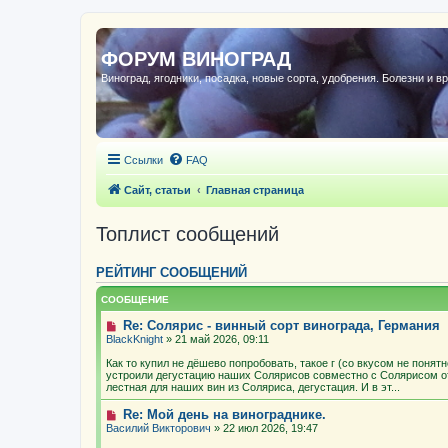
ФОРУМ ВИНОГРАД
Виноград, ягодники, посадка, новые сорта, удобрения. Болезни и в
Ссылки
FAQ
Сайт, статьи
Главная страница
Топлист сообщений
РЕЙТИНГ СООБЩЕНИЙ
СООБЩЕНИЕ
Re: Солярис - винный сорт винограда, Германия
BlackKnight
» 21 май 2026, 09:11
Как то купил не дёшево попробовать, такое г (со вкусом не понят
устроили дегустацию наших Солярисов совместно с Солярисом о
лестная для наших вин из Соляриса, дегустация. И в эт...
Re: Мой день на винограднике.
Василий Викторович
» 22 июл 2026, 19:47