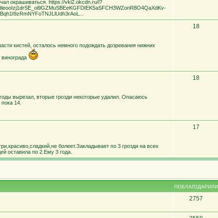
л окрашиваться. https://vki2.okcdn.ru/i?
-dieooIzj1drSE_oi9GZMuSBEeKGFDIEK5aSFCH3WZonR8O4QaXdKv-
SGBqh1I9zRmNYFoTNJLlUdh3rAoL...
18
асти кистей, осталось немного подождать дозревания нижних
в винограда
18
годы вырезал, вторые грозди некоторые удалил. Опасаюсь
 пока 14.
17
ри,красиво,сладкий,не болеет.Закладывает по 3 грозди на всех
ей оставила по 2.Ему 3 года.
ПОБЛАГОДАРИЛИ
2757