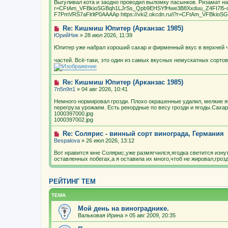
Выгуливал кота и заодно проводил выломку пасынков. Ризамат нача
r=CFtAm_VFBkioSGBqh1LJrSs_Qpb9EHSYfHwe3B8Xxduu_Z4FI7l5
F7PmVRS7aFlrltP0AAAAp https://vki2.okcdn.ru/i?r=CFtAm_VFBkio
Re: Кишмиш Юпитер (Арканзас 1985)
ЮрийНик
» 28 июл 2026, 11:39
Юпитер уже набрал хороший сахар и фирменный вкус в верхней ч
частей. Всё-таки, это один из самых вкусных немускатных сорто
Re: Кишмиш Юпитер (Арканзас 1985)
7п5п9п1
» 04 авг 2026, 10:41
Немного нормировал грозди. Плохо окрашенные удалил, мелкие я
перегруза урожаем. Есть рекордные по весу грозди и ягоды.Сахар
1000397000.jpg
1000397002.jpg
Re: Солярис - винный сорт винограда, Германия
Bespalova
» 26 июл 2026, 13:12
Вот нравится мне Солярис,уже размягчился,ягодка светится изнут
оставленных побегах,а я оставила их много,чтоб не жировал,грозд
РЕЙТИНГ ТЕМ
ТЕМА
Мой день на винограднике.
Вальковая Ирина
» 05 авг 2009, 20:35