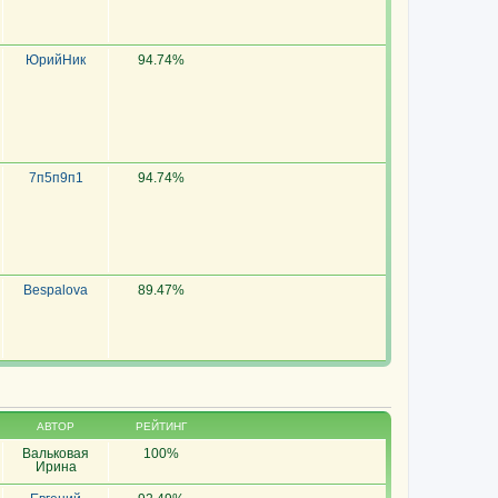
ЮрийНик
94.74%
7п5п9п1
94.74%
Bespalova
89.47%
АВТОР
РЕЙТИНГ
Вальковая
100%
Ирина