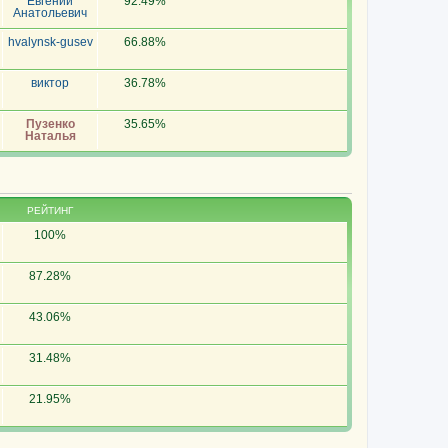
Евгений
92.49%
Анатольевич
hvalynsk-gusev
66.88%
виктор
36.78%
Пузенко
35.65%
Наталья
РЕЙТИНГ
100%
87.28%
43.06%
31.48%
21.95%