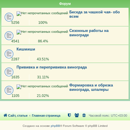
Форум
Беседа за чашкой чая- обо
всем
5256
100%
Сезонные работы на
винограде
4541
86.4%
Кишмиши
2287
43.51%
Прививка и перепрививка винограда
1635
31.11%
Формировка и обрезка
винограда, шпалеры
1105
21.02%
Сайт, статьи
Главная страница
Часовой пояс:
UTC+03:00
Создано на основе
phpBB
® Forum Software © phpBB Limited