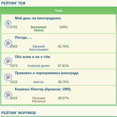
РЕЙТИНГ ТЕМ
Тема
Мой день на винограднике.
2762
Вальковая
100%
Ирина
Погода.....
2562
Евгений
92.76%
Анатольевич
Обо всем и ни о чём
1873
hvalynsk-gusev
67.81%
Прививки и перепрививка винограда
1015
виктор
36.75%
Кишмиш Юпитер (Арканзас 1985)
1010
Пузенко
36.57%
Наталья
РЕЙТИНГ ФОРУМОВ