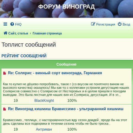
ФОРУМ ВИНОГРАД
FAQ
Регистрация
Вход
Сайт, статьи
Главная страница
Топлист сообщений
РЕЙТИНГ СООБЩЕНИЙ
Сообщение
Re: Солярис - винный сорт винограда, Германия
Как то купил не дёшево попробовать, такое г (со вкусом не понятного вином не
высокого качества) оказалось! Мы как-то с коллегами устроили дегустацию наших
Солярисов совместно с Солярисом от Нестеровых и в целом пришли к походим
выводам. Это была лестная для наших вин из Соляриса, дегустация. И в эт...
19
BlackKnight
100%
Re: Виноград кишмиш Брависсимо - ультраранний кишмиш
Брависсимо , теплица , с настороженностью жду сезон дождей , вроде бы на этот
день сделаны все подкормки в течении сезона чтобы не было треска .
19
Антрикан
100%