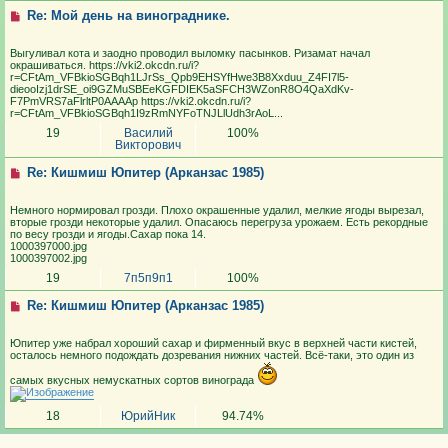
Re: Мой день на винограднике.
Выгуливал кота и заодно проводил выломку пасынков. Ризамат начал
окрашиваться. https://vki2.okcdn.ru/i?
r=CFtAm_VFBkioSGBqh1LJrSs_Qpb9EHSYfHwe3B8Xxduu_Z4FI7l5-
dieooIzj1drSE_oi9GZMuSBEeKGFDIEK5aSFCH3WZonR8O4QaXdKv-
F7PmVRS7aFlrltP0AAAAp https://vki2.okcdn.ru/i?
r=CFtAm_VFBkioSGBqh1I9zRmNYFoTNJLlUdh3rAoL...
19
Василий
100%
Викторович
Re: Кишмиш Юпитер (Арканзас 1985)
Немного нормировал грозди. Плохо окрашенные удалил, мелкие ягоды вырезал,
вторые грозди некоторые удалил. Опасаюсь перегруза урожаем. Есть рекордные
по весу грозди и ягоды.Сахар пока 14.
1000397000.jpg
1000397002.jpg
19
7п5п9п1
100%
Re: Кишмиш Юпитер (Арканзас 1985)
Юпитер уже набрал хороший сахар и фирменный вкус в верхней части кистей,
осталось немного подождать дозревания нижних частей. Всё-таки, это один из
самых вкусных немускатных сортов винограда
18
ЮрийНик
94.74%