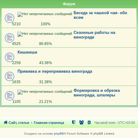
Форум
Беседа за чашкой чая- обо
всем
5210
100%
Сезонные работы на
винограде
4525
86.85%
Кишмиши
2259
43.36%
Прививка и перепрививка винограда
1635
31.38%
Формировка и обрезка
винограда, шпалеры
1105
21.21%
Сайт, статьи
Главная страница
Часовой пояс:
UTC+03:00
Создано на основе
phpBB
® Forum Software © phpBB Limited