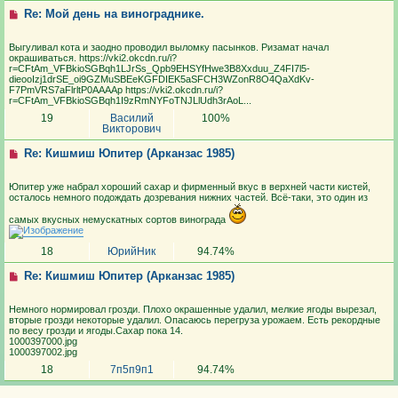
Re: Мой день на винограднике.
Выгуливал кота и заодно проводил выломку пасынков. Ризамат начал
окрашиваться. https://vki2.okcdn.ru/i?
r=CFtAm_VFBkioSGBqh1LJrSs_Qpb9EHSYfHwe3B8Xxduu_Z4FI7l5-
dieooIzj1drSE_oi9GZMuSBEeKGFDIEK5aSFCH3WZonR8O4QaXdKv-
F7PmVRS7aFlrltP0AAAAp https://vki2.okcdn.ru/i?
r=CFtAm_VFBkioSGBqh1I9zRmNYFoTNJLlUdh3rAoL...
19
Василий
100%
Викторович
Re: Кишмиш Юпитер (Арканзас 1985)
Юпитер уже набрал хороший сахар и фирменный вкус в верхней части кистей,
осталось немного подождать дозревания нижних частей. Всё-таки, это один из
самых вкусных немускатных сортов винограда
18
ЮрийНик
94.74%
Re: Кишмиш Юпитер (Арканзас 1985)
Немного нормировал грозди. Плохо окрашенные удалил, мелкие ягоды вырезал,
вторые грозди некоторые удалил. Опасаюсь перегруза урожаем. Есть рекордные
по весу грозди и ягоды.Сахар пока 14.
1000397000.jpg
1000397002.jpg
18
7п5п9п1
94.74%