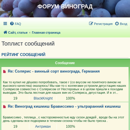
ФОРУМ ВИНОГРАД
FAQ
Регистрация
Вход
Сайт, статьи
Главная страница
Топлист сообщений
РЕЙТИНГ СООБЩЕНИЙ
Сообщение
Re: Солярис - винный сорт винограда, Германия
Как то купил не дёшево попробовать, такое г (со вкусом не понятного вином не
высокого качества) оказалось! Мы как-то с коллегами устроили дегустацию наших
Солярисов совместно с Солярисом от Нестеровых и в целом пришли к походим
выводам. Это была лестная для наших вин из Соляриса, дегустация. И в эт...
19
BlackKnight
100%
Re: Виноград кишмиш Брависсимо - ультраранний кишмиш
Брависсимо , теплица , с настороженностью жду сезон дождей , вроде бы на этот
день сделаны все подкормки в течении сезона чтобы не было треска .
19
Антрикан
100%