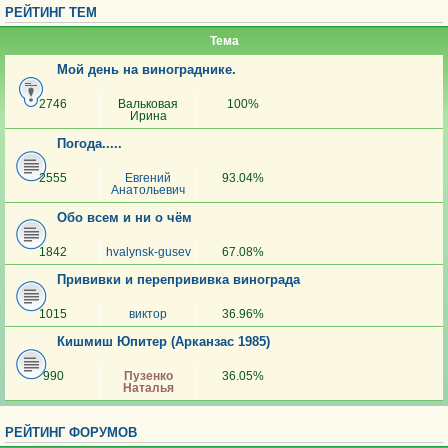
РЕЙТИНГ ТЕМ
Тема
Мой день на винограднике.
2746
Вальковая
100%
Ирина
Погода.....
2555
Евгений
93.04%
Анатольевич
Обо всем и ни о чём
1842
hvalynsk-gusev
67.08%
Прививки и перепрививка винограда
1015
виктор
36.96%
Кишмиш Юпитер (Арканзас 1985)
990
Пузенко
36.05%
Наталья
РЕЙТИНГ ФОРУМОВ