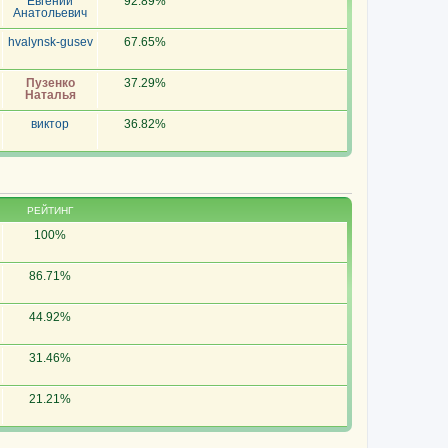
Евгений
92.89%
Анатольевич
hvalynsk-gusev
67.65%
Пузенко
37.29%
Наталья
виктор
36.82%
РЕЙТИНГ
100%
86.71%
44.92%
31.46%
21.21%