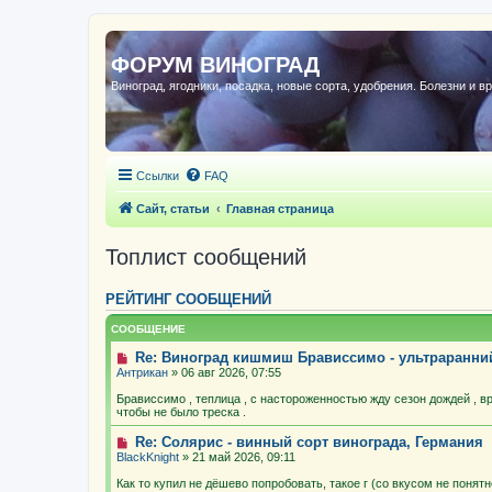
ФОРУМ ВИНОГРАД
Виноград, ягодники, посадка, новые сорта, удобрения. Болезни и в
Ссылки
FAQ
Сайт, статьи
Главная страница
Топлист сообщений
РЕЙТИНГ СООБЩЕНИЙ
СООБЩЕНИЕ
Re: Виноград кишмиш Брависсимо - ультраранн
Антрикан
» 06 авг 2026, 07:55
Брависсимо , теплица , с настороженностью жду сезон дождей , в
чтобы не было треска .
Re: Солярис - винный сорт винограда, Германия
BlackKnight
» 21 май 2026, 09:11
Как то купил не дёшево попробовать, такое г (со вкусом не понят