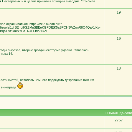
т Нестеровых и в целом пришли к походим выводам. Это была
19
л окрашиваться. https://vki2.okcdn.ru/i?
-dieooIzj1drSE_oi9GZMuSBEeKGFDIEK5aSFCH3WZonR8O4QaXdKv-
SGBqh1I9zRmNYFoTNJLlUdh3rAoL...
19
годы вырезал, вторые грозди некоторые удалил. Опасаюсь
 пока 14.
18
асти кистей, осталось немного подождать дозревания нижних
в винограда
ПОБЛАГОДАРИЛИ
2757