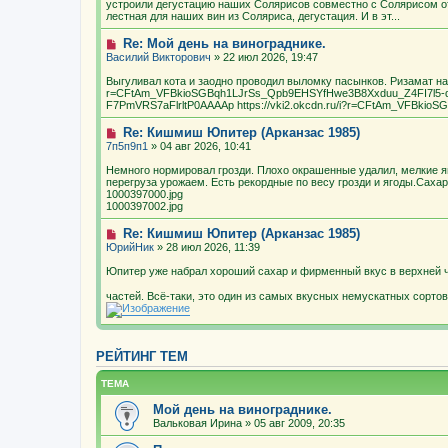
устроили дегустацию наших Солярисов совместно с Солярисом о
лестная для наших вин из Соляриса, дегустация. И в эт...
Re: Мой день на винограднике.
Василий Викторович
» 22 июл 2026, 19:47
Выгуливал кота и заодно проводил выломку пасынков. Ризамат нача
r=CFtAm_VFBkioSGBqh1LJrSs_Qpb9EHSYfHwe3B8Xxduu_Z4FI7l5
F7PmVRS7aFlrltP0AAAAp https://vki2.okcdn.ru/i?r=CFtAm_VFBkio
Re: Кишмиш Юпитер (Арканзас 1985)
7п5п9п1
» 04 авг 2026, 10:41
Немного нормировал грозди. Плохо окрашенные удалил, мелкие я
перегруза урожаем. Есть рекордные по весу грозди и ягоды.Сахар
1000397000.jpg
1000397002.jpg
Re: Кишмиш Юпитер (Арканзас 1985)
ЮрийНик
» 28 июл 2026, 11:39
Юпитер уже набрал хороший сахар и фирменный вкус в верхней ч
частей. Всё-таки, это один из самых вкусных немускатных сорто
РЕЙТИНГ ТЕМ
ТЕМА
Мой день на винограднике.
Вальковая Ирина
» 05 авг 2009, 20:35