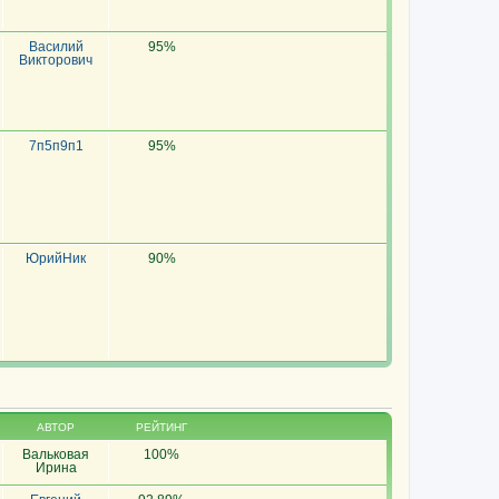
Василий
95%
Викторович
7п5п9п1
95%
ЮрийНик
90%
АВТОР
РЕЙТИНГ
Вальковая
100%
Ирина