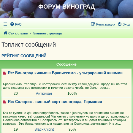
ФОРУМ ВИНОГРАД
FAQ
Регистрация
Вход
Сайт, статьи
Главная страница
Топлист сообщений
РЕЙТИНГ СООБЩЕНИЙ
Сообщение
Re: Виноград кишмиш Брависсимо - ультраранний кишмиш
Брависсимо , теплица , с настороженностью жду сезон дождей , вроде бы на этот
день сделаны все подкормки в течении сезона чтобы не было треска .
20
Антрикан
100%
Re: Солярис - винный сорт винограда, Германия
Как то купил не дёшево попробовать, такое г (со вкусом не понятного вином не
высокого качества) оказалось! Мы как-то с коллегами устроили дегустацию наших
Солярисов совместно с Солярисом от Нестеровых и в целом пришли к походим
выводам. Это была лестная для наших вин из Соляриса, дегустация. И в эт...
19
BlackKnight
95%