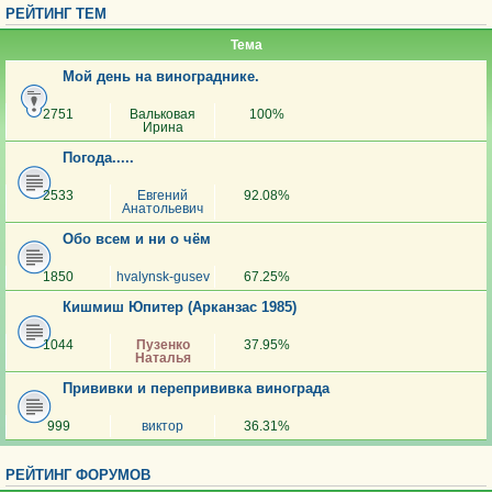
РЕЙТИНГ ТЕМ
Тема
Мой день на винограднике.
2751
Вальковая
100%
Ирина
Погода.....
2533
Евгений
92.08%
Анатольевич
Обо всем и ни о чём
1850
hvalynsk-gusev
67.25%
Кишмиш Юпитер (Арканзас 1985)
1044
Пузенко
37.95%
Наталья
Прививки и перепрививка винограда
999
виктор
36.31%
РЕЙТИНГ ФОРУМОВ