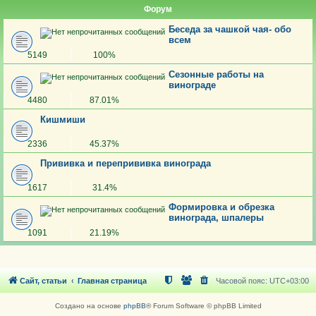
Форум
Беседа за чашкой чая- обо
всем
5149
100%
Сезонные работы на
винограде
4480
87.01%
Кишмиши
2336
45.37%
Прививка и перепрививка винограда
1617
31.4%
Формировка и обрезка
винограда, шпалеры
1091
21.19%
Сайт, статьи
Главная страница
Часовой пояс:
UTC+03:00
Создано на основе
phpBB
® Forum Software © phpBB Limited