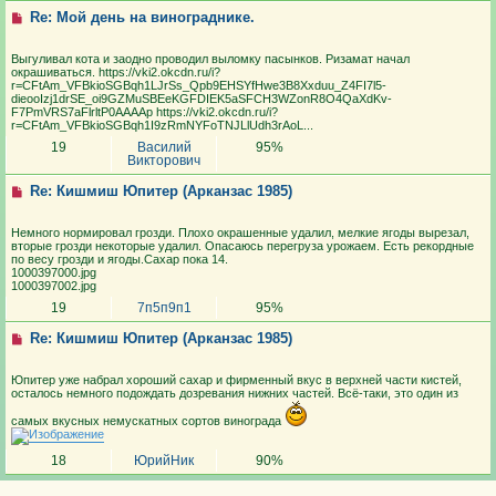
Re: Мой день на винограднике.
Выгуливал кота и заодно проводил выломку пасынков. Ризамат начал
окрашиваться. https://vki2.okcdn.ru/i?
r=CFtAm_VFBkioSGBqh1LJrSs_Qpb9EHSYfHwe3B8Xxduu_Z4FI7l5-
dieooIzj1drSE_oi9GZMuSBEeKGFDIEK5aSFCH3WZonR8O4QaXdKv-
F7PmVRS7aFlrltP0AAAAp https://vki2.okcdn.ru/i?
r=CFtAm_VFBkioSGBqh1I9zRmNYFoTNJLlUdh3rAoL...
19
Василий
95%
Викторович
Re: Кишмиш Юпитер (Арканзас 1985)
Немного нормировал грозди. Плохо окрашенные удалил, мелкие ягоды вырезал,
вторые грозди некоторые удалил. Опасаюсь перегруза урожаем. Есть рекордные
по весу грозди и ягоды.Сахар пока 14.
1000397000.jpg
1000397002.jpg
19
7п5п9п1
95%
Re: Кишмиш Юпитер (Арканзас 1985)
Юпитер уже набрал хороший сахар и фирменный вкус в верхней части кистей,
осталось немного подождать дозревания нижних частей. Всё-таки, это один из
самых вкусных немускатных сортов винограда
18
ЮрийНик
90%