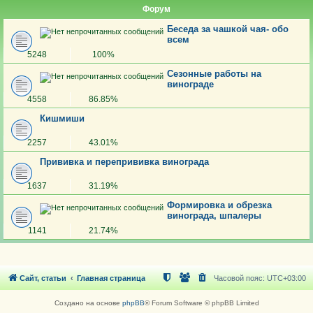
Форум
Беседа за чашкой чая- обо
всем
5248
100%
Сезонные работы на
винограде
4558
86.85%
Кишмиши
2257
43.01%
Прививка и перепрививка винограда
1637
31.19%
Формировка и обрезка
винограда, шпалеры
1141
21.74%
Сайт, статьи
Главная страница
Часовой пояс:
UTC+03:00
Создано на основе
phpBB
® Forum Software © phpBB Limited