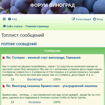
ФОРУМ ВИНОГРАД
FAQ
Регистрация
Вход
Сайт, статьи
Главная страница
Топлист сообщений
РЕЙТИНГ СООБЩЕНИЙ
Сообщение
Re: Солярис - винный сорт винограда, Германия
Как то купил не дёшево попробовать, такое г (со вкусом не понятного вином не
высокого качества) оказалось! Мы как-то с коллегами устроили дегустацию наших
Солярисов совместно с Солярисом от Нестеровых и в целом пришли к походим
выводам. Это была лестная для наших вин из Соляриса, дегустация. И в эт...
19
BlackKnight
100%
Re: Виноград кишмиш Брависсимо - ультраранний кишмиш
Брависсимо , теплица , с настороженностью жду сезон дождей , вроде бы на этот
день сделаны все подкормки в течении сезона чтобы не было треска .
19
Антрикан
100%