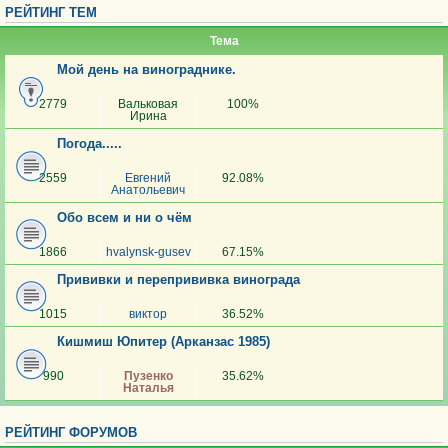
РЕЙТИНГ ТЕМ
Тема
Мой день на винограднике.
2779
Вальковая
100%
Ирина
Погода.....
2559
Евгений
92.08%
Анатольевич
Обо всем и ни о чём
1866
hvalynsk-gusev
67.15%
Прививки и перепрививка винограда
1015
виктор
36.52%
Кишмиш Юпитер (Арканзас 1985)
990
Пузенко
35.62%
Наталья
РЕЙТИНГ ФОРУМОВ