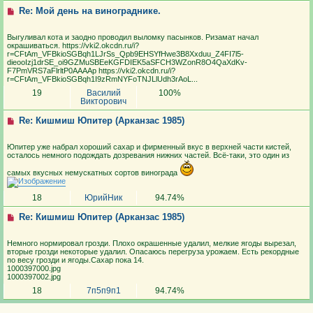
Re: Мой день на винограднике.
Выгуливал кота и заодно проводил выломку пасынков. Ризамат начал
окрашиваться. https://vki2.okcdn.ru/i?
r=CFtAm_VFBkioSGBqh1LJrSs_Qpb9EHSYfHwe3B8Xxduu_Z4FI7l5-
dieooIzj1drSE_oi9GZMuSBEeKGFDIEK5aSFCH3WZonR8O4QaXdKv-
F7PmVRS7aFlrltP0AAAAp https://vki2.okcdn.ru/i?
r=CFtAm_VFBkioSGBqh1I9zRmNYFoTNJLlUdh3rAoL...
19
Василий
100%
Викторович
Re: Кишмиш Юпитер (Арканзас 1985)
Юпитер уже набрал хороший сахар и фирменный вкус в верхней части кистей,
осталось немного подождать дозревания нижних частей. Всё-таки, это один из
самых вкусных немускатных сортов винограда
18
ЮрийНик
94.74%
Re: Кишмиш Юпитер (Арканзас 1985)
Немного нормировал грозди. Плохо окрашенные удалил, мелкие ягоды вырезал,
вторые грозди некоторые удалил. Опасаюсь перегруза урожаем. Есть рекордные
по весу грозди и ягоды.Сахар пока 14.
1000397000.jpg
1000397002.jpg
18
7п5п9п1
94.74%