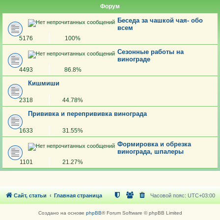
Форум
Беседа за чашкой чая- обо
всем
5176
100%
Сезонные работы на
винограде
4493
86.8%
Кишмиши
2318
44.78%
Прививка и перепрививка винограда
1633
31.55%
Формировка и обрезка
винограда, шпалеры
1101
21.27%
Сайт, статьи
Главная страница
Часовой пояс:
UTC+03:00
Создано на основе
phpBB
® Forum Software © phpBB Limited