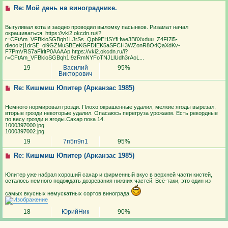
Re: Мой день на винограднике.
Выгуливал кота и заодно проводил выломку пасынков. Ризамат начал
окрашиваться. https://vki2.okcdn.ru/i?
r=CFtAm_VFBkioSGBqh1LJrSs_Qpb9EHSYfHwe3B8Xxduu_Z4FI7l5-
dieooIzj1drSE_oi9GZMuSBEeKGFDIEK5aSFCH3WZonR8O4QaXdKv-
F7PmVRS7aFlrltP0AAAAp https://vki2.okcdn.ru/i?
r=CFtAm_VFBkioSGBqh1I9zRmNYFoTNJLlUdh3rAoL...
19
Василий
95%
Викторович
Re: Кишмиш Юпитер (Арканзас 1985)
Немного нормировал грозди. Плохо окрашенные удалил, мелкие ягоды вырезал,
вторые грозди некоторые удалил. Опасаюсь перегруза урожаем. Есть рекордные
по весу грозди и ягоды.Сахар пока 14.
1000397000.jpg
1000397002.jpg
19
7п5п9п1
95%
Re: Кишмиш Юпитер (Арканзас 1985)
Юпитер уже набрал хороший сахар и фирменный вкус в верхней части кистей,
осталось немного подождать дозревания нижних частей. Всё-таки, это один из
самых вкусных немускатных сортов винограда
18
ЮрийНик
90%