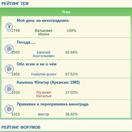
РЕЙТИНГ ТЕМ
Тема
Мой день на винограднике.
2749
Вальковая
100%
Ирина
Погода.....
2555
Евгений
92.94%
Анатольевич
Обо всем и ни о чём
1856
hvalynsk-gusev
67.52%
Кишмиш Юпитер (Арканзас 1985)
1018
Пузенко
37.03%
Наталья
Прививки и перепрививка винограда
1015
виктор
36.92%
РЕЙТИНГ ФОРУМОВ