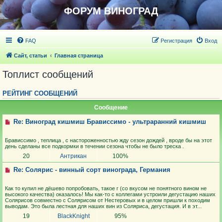
ФОРУМ ВИНОГРАД
FAQ
Регистрация
Вход
Сайт, статьи
Главная страница
Топлист сообщений
РЕЙТИНГ СООБЩЕНИЙ
Сообщение
Re: Виноград кишмиш Брависсимо - ультраранний кишмиш
Брависсимо , теплица , с настороженностью жду сезон дождей , вроде бы на этот
день сделаны все подкормки в течении сезона чтобы не было треска .
20
Антрикан
100%
Re: Солярис - винный сорт винограда, Германия
Как то купил не дёшево попробовать, такое г (со вкусом не понятного вином не
высокого качества) оказалось! Мы как-то с коллегами устроили дегустацию наших
Солярисов совместно с Солярисом от Нестеровых и в целом пришли к походим
выводам. Это была лестная для наших вин из Соляриса, дегустация. И в эт...
19
BlackKnight
95%