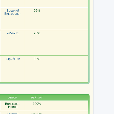
Василий
95%
Викторович
7п5п9п1
95%
ЮрийНик
90%
АВТОР
РЕЙТИНГ
Вальковая
100%
Ирина