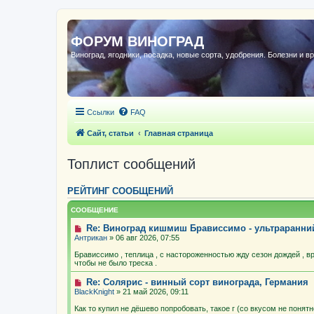
ФОРУМ ВИНОГРАД
Виноград, ягодники, посадка, новые сорта, удобрения. Болезни и в
Ссылки
FAQ
Сайт, статьи
Главная страница
Топлист сообщений
РЕЙТИНГ СООБЩЕНИЙ
СООБЩЕНИЕ
Re: Виноград кишмиш Брависсимо - ультраранн
Антрикан
» 06 авг 2026, 07:55
Брависсимо , теплица , с настороженностью жду сезон дождей , в
чтобы не было треска .
Re: Солярис - винный сорт винограда, Германия
BlackKnight
» 21 май 2026, 09:11
Как то купил не дёшево попробовать, такое г (со вкусом не понят