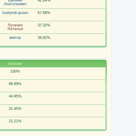
Евгений
92.89%
Анатольевич
hvalynsk-gusev
67.68%
Пузенко
37.32%
Наталья
виктор
36.82%
РЕЙТИНГ
100%
86.69%
44.95%
31.45%
21.21%