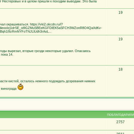
т Нестеровых и в целом пришли к походим выводам. Это была
19
л окрашиваться. https://vki2.okcdn.ru/i?
-dieooIzj1drSE_oi9GZMuSBEeKGFDIEK5aSFCH3WZonR8O4QaXdKv-
SGBqh1I9zRmNYFoTNJLlUdh3rAoL...
19
годы вырезал, вторые грозди некоторые удалил. Опасаюсь
 пока 14.
18
асти кистей, осталось немного подождать дозревания нижних
в винограда
ПОБЛАГОДАРИЛИ
2757