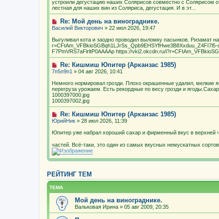
устроили дегустацию наших Солярисов совместно с Солярисом о
лестная для наших вин из Соляриса, дегустация. И в эт...
Re: Мой день на винограднике.
Василий Викторович
» 22 июл 2026, 19:47
Выгуливал кота и заодно проводил выломку пасынков. Ризамат нача
r=CFtAm_VFBkioSGBqh1LJrSs_Qpb9EHSYfHwe3B8Xxduu_Z4FI7l5
F7PmVRS7aFlrltP0AAAAp https://vki2.okcdn.ru/i?r=CFtAm_VFBkio
Re: Кишмиш Юпитер (Арканзас 1985)
7п5п9п1
» 04 авг 2026, 10:41
Немного нормировал грозди. Плохо окрашенные удалил, мелкие я
перегруза урожаем. Есть рекордные по весу грозди и ягоды.Сахар
1000397000.jpg
1000397002.jpg
Re: Кишмиш Юпитер (Арканзас 1985)
ЮрийНик
» 28 июл 2026, 11:39
Юпитер уже набрал хороший сахар и фирменный вкус в верхней ч
частей. Всё-таки, это один из самых вкусных немускатных сорто
РЕЙТИНГ ТЕМ
ТЕМА
Мой день на винограднике.
Вальковая Ирина
» 05 авг 2009, 20:35