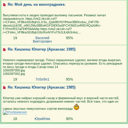
Re: Мой день на винограднике.
Выгуливал кота и заодно проводил выломку пасынков. Ризамат начал
окрашиваться. https://vki2.okcdn.ru/i?
r=CFtAm_VFBkioSGBqh1LJrSs_Qpb9EHSYfHwe3B8Xxduu_Z4FI7l5-
dieooIzj1drSE_oi9GZMuSBEeKGFDIEK5aSFCH3WZonR8O4QaXdKv-
F7PmVRS7aFlrltP0AAAAp https://vki2.okcdn.ru/i?
r=CFtAm_VFBkioSGBqh1I9zRmNYFoTNJLlUdh3rAoL...
19
Василий
95%
Викторович
Re: Кишмиш Юпитер (Арканзас 1985)
Немного нормировал грозди. Плохо окрашенные удалил, мелкие ягоды вырезал,
вторые грозди некоторые удалил. Опасаюсь перегруза урожаем. Есть рекордные
по весу грозди и ягоды.Сахар пока 14.
1000397000.jpg
1000397002.jpg
19
7п5п9п1
95%
Re: Кишмиш Юпитер (Арканзас 1985)
Юпитер уже набрал хороший сахар и фирменный вкус в верхней части кистей,
осталось немного подождать дозревания нижних частей. Всё-таки, это один из
самых вкусных немускатных сортов винограда
18
ЮрийНик
90%