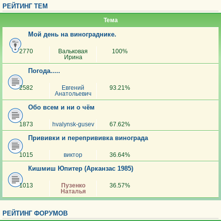
РЕЙТИНГ ТЕМ
Тема
Мой день на винограднике.
2770
Вальковая
100%
Ирина
Погода.....
2582
Евгений
93.21%
Анатольевич
Обо всем и ни о чём
1873
hvalynsk-gusev
67.62%
Прививки и перепрививка винограда
1015
виктор
36.64%
Кишмиш Юпитер (Арканзас 1985)
1013
Пузенко
36.57%
Наталья
РЕЙТИНГ ФОРУМОВ