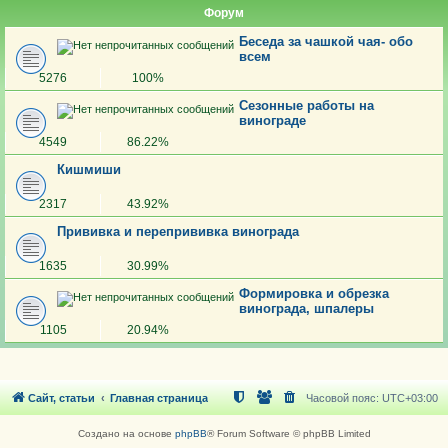
Форум
Беседа за чашкой чая- обо
всем
5276
100%
Сезонные работы на
винограде
4549
86.22%
Кишмиши
2317
43.92%
Прививка и перепрививка винограда
1635
30.99%
Формировка и обрезка
винограда, шпалеры
1105
20.94%
Сайт, статьи
Главная страница
Часовой пояс:
UTC+03:00
Создано на основе
phpBB
® Forum Software © phpBB Limited