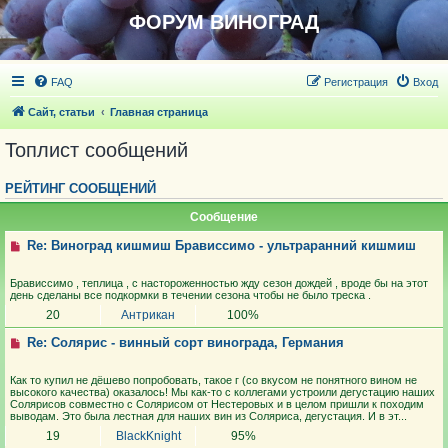
ФОРУМ ВИНОГРАД
FAQ
Регистрация
Вход
Сайт, статьи
Главная страница
Топлист сообщений
РЕЙТИНГ СООБЩЕНИЙ
Сообщение
Re: Виноград кишмиш Брависсимо - ультраранний кишмиш
Брависсимо , теплица , с настороженностью жду сезон дождей , вроде бы на этот
день сделаны все подкормки в течении сезона чтобы не было треска .
20
Антрикан
100%
Re: Солярис - винный сорт винограда, Германия
Как то купил не дёшево попробовать, такое г (со вкусом не понятного вином не
высокого качества) оказалось! Мы как-то с коллегами устроили дегустацию наших
Солярисов совместно с Солярисом от Нестеровых и в целом пришли к походим
выводам. Это была лестная для наших вин из Соляриса, дегустация. И в эт...
19
BlackKnight
95%