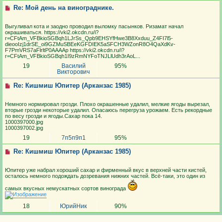
Re: Мой день на винограднике.
Выгуливал кота и заодно проводил выломку пасынков. Ризамат начал
окрашиваться. https://vki2.okcdn.ru/i?
r=CFtAm_VFBkioSGBqh1LJrSs_Qpb9EHSYfHwe3B8Xxduu_Z4FI7l5-
dieooIzj1drSE_oi9GZMuSBEeKGFDIEK5aSFCH3WZonR8O4QaXdKv-
F7PmVRS7aFlrltP0AAAAp https://vki2.okcdn.ru/i?
r=CFtAm_VFBkioSGBqh1I9zRmNYFoTNJLlUdh3rAoL...
19
Василий
95%
Викторович
Re: Кишмиш Юпитер (Арканзас 1985)
Немного нормировал грозди. Плохо окрашенные удалил, мелкие ягоды вырезал,
вторые грозди некоторые удалил. Опасаюсь перегруза урожаем. Есть рекордные
по весу грозди и ягоды.Сахар пока 14.
1000397000.jpg
1000397002.jpg
19
7п5п9п1
95%
Re: Кишмиш Юпитер (Арканзас 1985)
Юпитер уже набрал хороший сахар и фирменный вкус в верхней части кистей,
осталось немного подождать дозревания нижних частей. Всё-таки, это один из
самых вкусных немускатных сортов винограда
18
ЮрийНик
90%