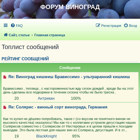
ФОРУМ ВИНОГРАД
FAQ
Регистрация
Вход
Сайт, статьи
Главная страница
Топлист сообщений
РЕЙТИНГ СООБЩЕНИЙ
Сообщение
Re: Виноград кишмиш Брависсимо - ультраранний кишмиш
Брависсимо , теплица , с настороженностью жду сезон дождей , вроде бы на этот
день сделаны все подкормки в течении сезона чтобы не было треска .
20
Антрикан
100%
Re: Солярис - винный сорт винограда, Германия
Как то купил не дёшево попробовать, такое г (со вкусом не понятного вином не
высокого качества) оказалось! Мы как-то с коллегами устроили дегустацию наших
Солярисов совместно с Солярисом от Нестеровых и в целом пришли к походим
выводам. Это была лестная для наших вин из Соляриса, дегустация. И в эт...
19
BlackKnight
95%