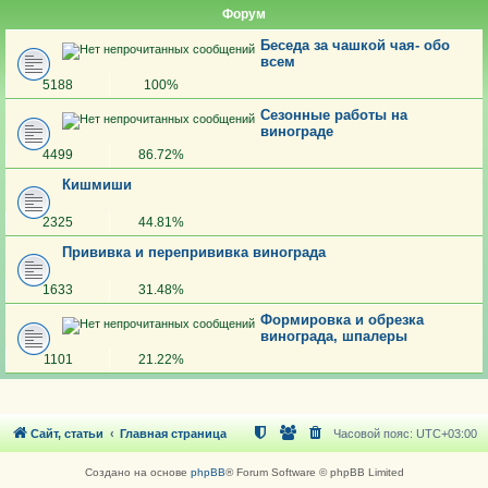
Форум
Беседа за чашкой чая- обо
всем
5188
100%
Сезонные работы на
винограде
4499
86.72%
Кишмиши
2325
44.81%
Прививка и перепрививка винограда
1633
31.48%
Формировка и обрезка
винограда, шпалеры
1101
21.22%
Сайт, статьи
Главная страница
Часовой пояс:
UTC+03:00
Создано на основе
phpBB
® Forum Software © phpBB Limited