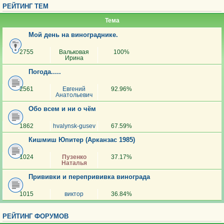
РЕЙТИНГ ТЕМ
Тема
Мой день на винограднике.
2755
Вальковая
100%
Ирина
Погода.....
2561
Евгений
92.96%
Анатольевич
Обо всем и ни о чём
1862
hvalynsk-gusev
67.59%
Кишмиш Юпитер (Арканзас 1985)
1024
Пузенко
37.17%
Наталья
Прививки и перепрививка винограда
1015
виктор
36.84%
РЕЙТИНГ ФОРУМОВ