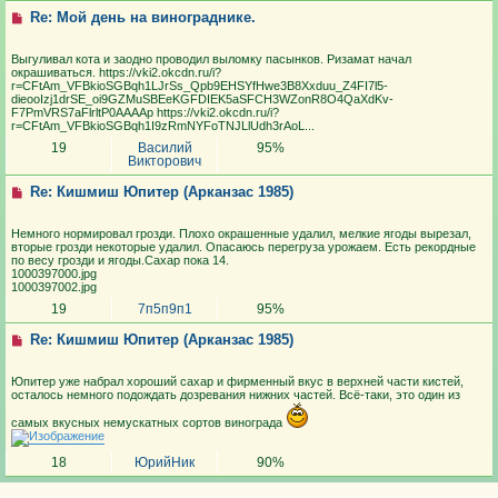
Re: Мой день на винограднике.
Выгуливал кота и заодно проводил выломку пасынков. Ризамат начал
окрашиваться. https://vki2.okcdn.ru/i?
r=CFtAm_VFBkioSGBqh1LJrSs_Qpb9EHSYfHwe3B8Xxduu_Z4FI7l5-
dieooIzj1drSE_oi9GZMuSBEeKGFDIEK5aSFCH3WZonR8O4QaXdKv-
F7PmVRS7aFlrltP0AAAAp https://vki2.okcdn.ru/i?
r=CFtAm_VFBkioSGBqh1I9zRmNYFoTNJLlUdh3rAoL...
19
Василий
95%
Викторович
Re: Кишмиш Юпитер (Арканзас 1985)
Немного нормировал грозди. Плохо окрашенные удалил, мелкие ягоды вырезал,
вторые грозди некоторые удалил. Опасаюсь перегруза урожаем. Есть рекордные
по весу грозди и ягоды.Сахар пока 14.
1000397000.jpg
1000397002.jpg
19
7п5п9п1
95%
Re: Кишмиш Юпитер (Арканзас 1985)
Юпитер уже набрал хороший сахар и фирменный вкус в верхней части кистей,
осталось немного подождать дозревания нижних частей. Всё-таки, это один из
самых вкусных немускатных сортов винограда
18
ЮрийНик
90%