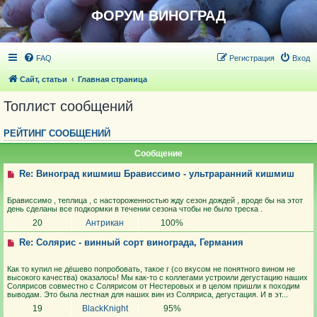
ФОРУМ ВИНОГРАД
FAQ
Регистрация
Вход
Сайт, статьи
Главная страница
Топлист сообщений
РЕЙТИНГ СООБЩЕНИЙ
Сообщение
Re: Виноград кишмиш Брависсимо - ультраранний кишмиш
Брависсимо , теплица , с настороженностью жду сезон дождей , вроде бы на этот
день сделаны все подкормки в течении сезона чтобы не было треска .
20
Антрикан
100%
Re: Солярис - винный сорт винограда, Германия
Как то купил не дёшево попробовать, такое г (со вкусом не понятного вином не
высокого качества) оказалось! Мы как-то с коллегами устроили дегустацию наших
Солярисов совместно с Солярисом от Нестеровых и в целом пришли к походим
выводам. Это была лестная для наших вин из Соляриса, дегустация. И в эт...
19
BlackKnight
95%