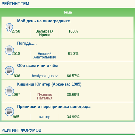
РЕЙТИНГ ТЕМ
Тема
Мой день на винограднике.
2758
Вальковая
100%
Ирина
Погода.....
2518
Евгений
91.3%
Анатольевич
Обо всем и ни о чём
1836
hvalynsk-gusev
66.57%
Кишмиш Юпитер (Арканзас 1985)
1067
Пузенко
38.69%
Наталья
Прививки и перепрививка винограда
965
виктор
34.99%
РЕЙТИНГ ФОРУМОВ