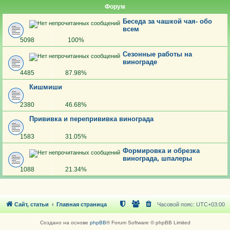
Форум
Беседа за чашкой чая- обо
всем
5098
100%
Сезонные работы на
винограде
4485
87.98%
Кишмиши
2380
46.68%
Прививка и перепрививка винограда
1583
31.05%
Формировка и обрезка
винограда, шпалеры
1088
21.34%
Сайт, статьи
Главная страница
Часовой пояс:
UTC+03:00
Создано на основе
phpBB
® Forum Software © phpBB Limited