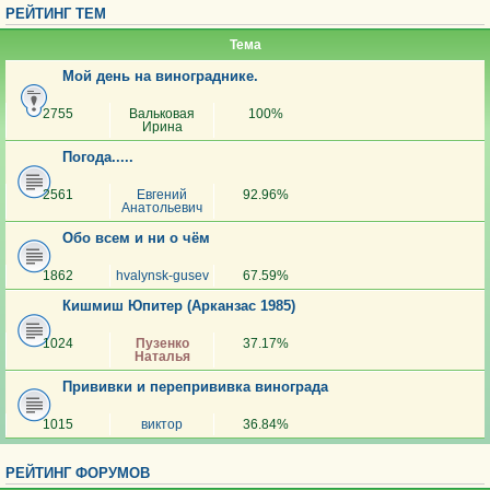
РЕЙТИНГ ТЕМ
Тема
Мой день на винограднике.
2755
Вальковая
100%
Ирина
Погода.....
2561
Евгений
92.96%
Анатольевич
Обо всем и ни о чём
1862
hvalynsk-gusev
67.59%
Кишмиш Юпитер (Арканзас 1985)
1024
Пузенко
37.17%
Наталья
Прививки и перепрививка винограда
1015
виктор
36.84%
РЕЙТИНГ ФОРУМОВ