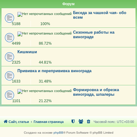
Форум
Беседа за чашкой чая- обо
всем
5188
100%
Сезонные работы на
винограде
4499
86.72%
Кишмиши
2325
44.81%
Прививка и перепрививка винограда
1633
31.48%
Формировка и обрезка
винограда, шпалеры
1101
21.22%
Сайт, статьи
Главная страница
Часовой пояс:
UTC+03:00
Создано на основе
phpBB
® Forum Software © phpBB Limited