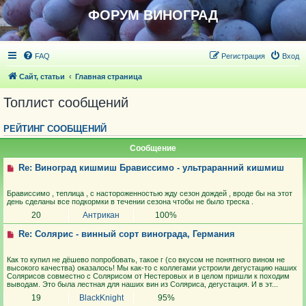
ФОРУМ ВИНОГРАД
FAQ
Регистрация
Вход
Сайт, статьи
Главная страница
Топлист сообщений
РЕЙТИНГ СООБЩЕНИЙ
Сообщение
Re: Виноград кишмиш Брависсимо - ультраранний кишмиш
Брависсимо , теплица , с настороженностью жду сезон дождей , вроде бы на этот
день сделаны все подкормки в течении сезона чтобы не было треска .
20
Антрикан
100%
Re: Солярис - винный сорт винограда, Германия
Как то купил не дёшево попробовать, такое г (со вкусом не понятного вином не
высокого качества) оказалось! Мы как-то с коллегами устроили дегустацию наших
Солярисов совместно с Солярисом от Нестеровых и в целом пришли к походим
выводам. Это была лестная для наших вин из Соляриса, дегустация. И в эт...
19
BlackKnight
95%