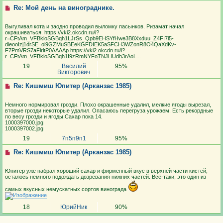
Re: Мой день на винограднике.
Выгуливал кота и заодно проводил выломку пасынков. Ризамат начал
окрашиваться. https://vki2.okcdn.ru/i?
r=CFtAm_VFBkioSGBqh1LJrSs_Qpb9EHSYfHwe3B8Xxduu_Z4FI7l5-
dieooIzj1drSE_oi9GZMuSBEeKGFDIEK5aSFCH3WZonR8O4QaXdKv-
F7PmVRS7aFlrltP0AAAAp https://vki2.okcdn.ru/i?
r=CFtAm_VFBkioSGBqh1I9zRmNYFoTNJLlUdh3rAoL...
19
Василий
95%
Викторович
Re: Кишмиш Юпитер (Арканзас 1985)
Немного нормировал грозди. Плохо окрашенные удалил, мелкие ягоды вырезал,
вторые грозди некоторые удалил. Опасаюсь перегруза урожаем. Есть рекордные
по весу грозди и ягоды.Сахар пока 14.
1000397000.jpg
1000397002.jpg
19
7п5п9п1
95%
Re: Кишмиш Юпитер (Арканзас 1985)
Юпитер уже набрал хороший сахар и фирменный вкус в верхней части кистей,
осталось немного подождать дозревания нижних частей. Всё-таки, это один из
самых вкусных немускатных сортов винограда
18
ЮрийНик
90%