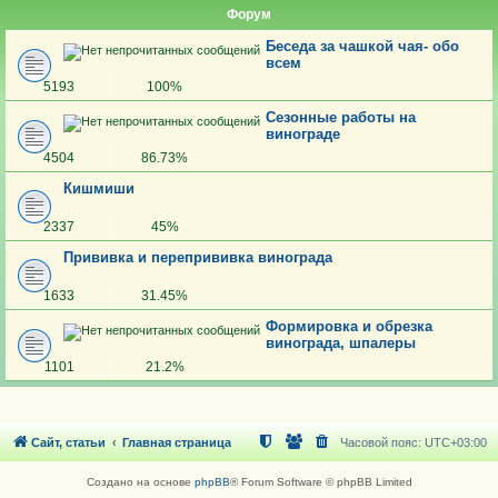
Форум
Беседа за чашкой чая- обо
всем
5193
100%
Сезонные работы на
винограде
4504
86.73%
Кишмиши
2337
45%
Прививка и перепрививка винограда
1633
31.45%
Формировка и обрезка
винограда, шпалеры
1101
21.2%
Сайт, статьи
Главная страница
Часовой пояс:
UTC+03:00
Создано на основе
phpBB
® Forum Software © phpBB Limited