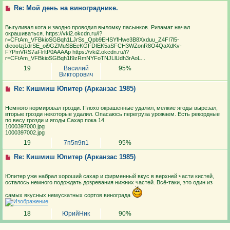
Re: Мой день на винограднике.
Выгуливал кота и заодно проводил выломку пасынков. Ризамат начал
окрашиваться. https://vki2.okcdn.ru/i?
r=CFtAm_VFBkioSGBqh1LJrSs_Qpb9EHSYfHwe3B8Xxduu_Z4FI7l5-
dieooIzj1drSE_oi9GZMuSBEeKGFDIEK5aSFCH3WZonR8O4QaXdKv-
F7PmVRS7aFlrltP0AAAAp https://vki2.okcdn.ru/i?
r=CFtAm_VFBkioSGBqh1I9zRmNYFoTNJLlUdh3rAoL...
19
Василий
95%
Викторович
Re: Кишмиш Юпитер (Арканзас 1985)
Немного нормировал грозди. Плохо окрашенные удалил, мелкие ягоды вырезал,
вторые грозди некоторые удалил. Опасаюсь перегруза урожаем. Есть рекордные
по весу грозди и ягоды.Сахар пока 14.
1000397000.jpg
1000397002.jpg
19
7п5п9п1
95%
Re: Кишмиш Юпитер (Арканзас 1985)
Юпитер уже набрал хороший сахар и фирменный вкус в верхней части кистей,
осталось немного подождать дозревания нижних частей. Всё-таки, это один из
самых вкусных немускатных сортов винограда
18
ЮрийНик
90%