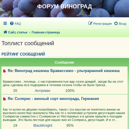
ФОРУМ ВИНОГРАД
FAQ
Регистрация
Вход
Сайт, статьи
Главная страница
Топлист сообщений
РЕЙТИНГ СООБЩЕНИЙ
Сообщение
Re: Виноград кишмиш Брависсимо - ультраранний кишмиш
Брависсимо , теплица , с настороженностью жду сезон дождей , вроде бы на этот
день сделаны все подкормки в течении сезона чтобы не было треска .
20
Антрикан
100%
Re: Солярис - винный сорт винограда, Германия
Как то купил не дёшево попробовать, такое г (со вкусом не понятного вином не
высокого качества) оказалось! Мы как-то с коллегами устроили дегустацию наших
Солярисов совместно с Солярисом от Нестеровых и в целом пришли к походим
выводам. Это была лестная для наших вин из Соляриса, дегустация. И в эт...
19
BlackKnight
95%