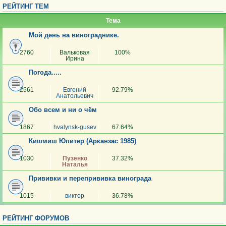
РЕЙТИНГ ТЕМ
Тема
Мой день на винограднике.
2760
Вальковая
100%
Ирина
Погода.....
2561
Евгений
92.79%
Анатольевич
Обо всем и ни о чём
1867
hvalynsk-gusev
67.64%
Кишмиш Юпитер (Арканзас 1985)
1030
Пузенко
37.32%
Наталья
Прививки и перепрививка винограда
1015
виктор
36.78%
РЕЙТИНГ ФОРУМОВ