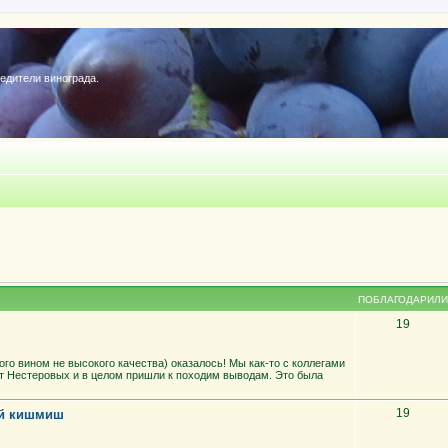
редители винограда.
ПОБЛАГОДАРИЛИ
19
ного вином не высокого качества) оказалось! Мы как-то с коллегами
т Нестеровых и в целом пришли к походим выводам. Это была
19
ий кишмиш