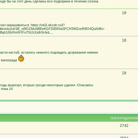
роде бы на этот день сделаны все подкормки в течении сезона
19
л окрашиваться. https://vki2.okcdn.ru/i?
-dieooIzj1drSE_oi9GZMuSBEeKGFDIEK5aSFCH3WZonR8O4QaXdKv-
SGBqh1I9zRmNYFoTNJLlUdh3rAoL...
18
асти кистей, осталось немного подождать дозревания нижних
в винограда
18
годы вырезал, вторые грозди некоторые удалил. Опасаюсь
 пока 14.
ПОБЛАГОДАРИЛИ
2742