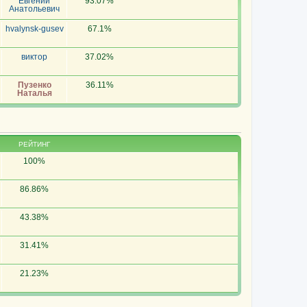
Евгений
93.07%
Анатольевич
hvalynsk-gusev
67.1%
виктор
37.02%
Пузенко
36.11%
Наталья
РЕЙТИНГ
100%
86.86%
43.38%
31.41%
21.23%