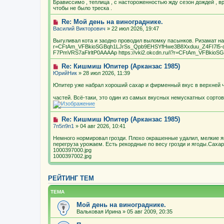
Брависсимо , теплица , с настороженностью жду сезон дождей , в
чтобы не было треска .
Re: Мой день на винограднике.
Василий Викторович
» 22 июл 2026, 19:47
Выгуливал кота и заодно проводил выломку пасынков. Ризамат нача
r=CFtAm_VFBkioSGBqh1LJrSs_Qpb9EHSYfHwe3B8Xxduu_Z4FI7l5
F7PmVRS7aFlrltP0AAAAp https://vki2.okcdn.ru/i?r=CFtAm_VFBkio
Re: Кишмиш Юпитер (Арканзас 1985)
ЮрийНик
» 28 июл 2026, 11:39
Юпитер уже набрал хороший сахар и фирменный вкус в верхней ч
частей. Всё-таки, это один из самых вкусных немускатных сорто
Re: Кишмиш Юпитер (Арканзас 1985)
7п5п9п1
» 04 авг 2026, 10:41
Немного нормировал грозди. Плохо окрашенные удалил, мелкие я
перегруза урожаем. Есть рекордные по весу грозди и ягоды.Сахар
1000397000.jpg
1000397002.jpg
РЕЙТИНГ ТЕМ
ТЕМА
Мой день на винограднике.
Вальковая Ирина
» 05 авг 2009, 20:35