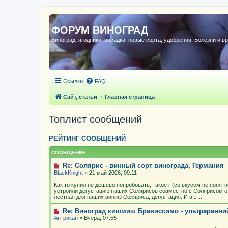
ФОРУМ ВИНОГРАД
Виноград, ягодники, посадка, новые сорта, удобрения. Болезни и в
Ссылки
FAQ
Сайт, статьи
Главная страница
Топлист сообщений
РЕЙТИНГ СООБЩЕНИЙ
СООБЩЕНИЕ
Re: Солярис - винный сорт винограда, Германия
BlackKnight
» 21 май 2026, 09:11
Как то купил не дёшево попробовать, такое г (со вкусом не понят
устроили дегустацию наших Солярисов совместно с Солярисом о
лестная для наших вин из Соляриса, дегустация. И в эт...
Re: Виноград кишмиш Брависсимо - ультраранн
Антрикан
» Вчера, 07:55