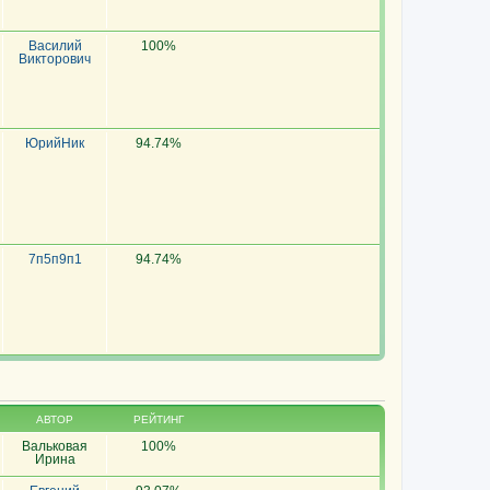
Василий
100%
Викторович
ЮрийНик
94.74%
7п5п9п1
94.74%
АВТОР
РЕЙТИНГ
Вальковая
100%
Ирина