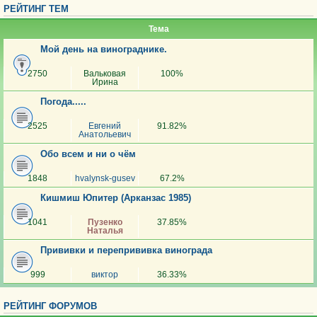
РЕЙТИНГ ТЕМ
Тема
Мой день на винограднике.
2750
Вальковая
100%
Ирина
Погода.....
2525
Евгений
91.82%
Анатольевич
Обо всем и ни о чём
1848
hvalynsk-gusev
67.2%
Кишмиш Юпитер (Арканзас 1985)
1041
Пузенко
37.85%
Наталья
Прививки и перепрививка винограда
999
виктор
36.33%
РЕЙТИНГ ФОРУМОВ