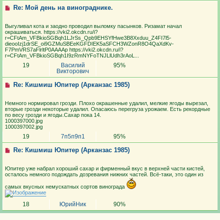
Re: Мой день на винограднике.
Выгуливал кота и заодно проводил выломку пасынков. Ризамат начал
окрашиваться. https://vki2.okcdn.ru/i?
r=CFtAm_VFBkioSGBqh1LJrSs_Qpb9EHSYfHwe3B8Xxduu_Z4FI7l5-
dieooIzj1drSE_oi9GZMuSBEeKGFDIEK5aSFCH3WZonR8O4QaXdKv-
F7PmVRS7aFlrltP0AAAAp https://vki2.okcdn.ru/i?
r=CFtAm_VFBkioSGBqh1I9zRmNYFoTNJLlUdh3rAoL...
19
Василий
95%
Викторович
Re: Кишмиш Юпитер (Арканзас 1985)
Немного нормировал грозди. Плохо окрашенные удалил, мелкие ягоды вырезал,
вторые грозди некоторые удалил. Опасаюсь перегруза урожаем. Есть рекордные
по весу грозди и ягоды.Сахар пока 14.
1000397000.jpg
1000397002.jpg
19
7п5п9п1
95%
Re: Кишмиш Юпитер (Арканзас 1985)
Юпитер уже набрал хороший сахар и фирменный вкус в верхней части кистей,
осталось немного подождать дозревания нижних частей. Всё-таки, это один из
самых вкусных немускатных сортов винограда
18
ЮрийНик
90%