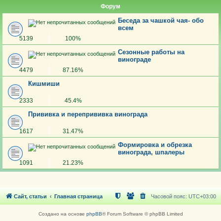
Форум
Беседа за чашкой чая- обо
всем
5139
100%
Сезонные работы на
винограде
4479
87.16%
Кишмиши
2333
45.4%
Прививка и перепрививка винограда
1617
31.47%
Формировка и обрезка
винограда, шпалеры
1091
21.23%
Сайт, статьи
Главная страница
Часовой пояс:
UTC+03:00
Создано на основе
phpBB
® Forum Software © phpBB Limited