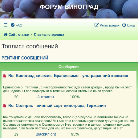
ФОРУМ ВИНОГРАД
FAQ
Регистрация
Вход
Сайт, статьи
Главная страница
Топлист сообщений
РЕЙТИНГ СООБЩЕНИЙ
Сообщение
Re: Виноград кишмиш Брависсимо - ультраранний кишмиш
Брависсимо , теплица , с настороженностью жду сезон дождей , вроде бы на этот
день сделаны все подкормки в течении сезона чтобы не было треска .
20
Антрикан
100%
Re: Солярис - винный сорт винограда, Германия
Как то купил не дёшево попробовать, такое г (со вкусом не понятного вином не
высокого качества) оказалось! Мы как-то с коллегами устроили дегустацию наших
Солярисов совместно с Солярисом от Нестеровых и в целом пришли к походим
выводам. Это была лестная для наших вин из Соляриса, дегустация. И в эт...
19
BlackKnight
95%