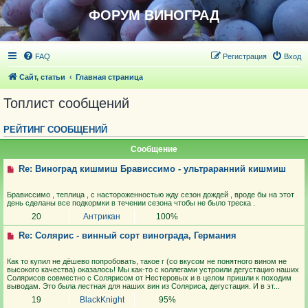
ФОРУМ ВИНОГРАД
FAQ
Регистрация
Вход
Сайт, статьи
Главная страница
Топлист сообщений
РЕЙТИНГ СООБЩЕНИЙ
Сообщение
Re: Виноград кишмиш Брависсимо - ультраранний кишмиш
Брависсимо , теплица , с настороженностью жду сезон дождей , вроде бы на этот
день сделаны все подкормки в течении сезона чтобы не было треска .
20
Антрикан
100%
Re: Солярис - винный сорт винограда, Германия
Как то купил не дёшево попробовать, такое г (со вкусом не понятного вином не
высокого качества) оказалось! Мы как-то с коллегами устроили дегустацию наших
Солярисов совместно с Солярисом от Нестеровых и в целом пришли к походим
выводам. Это была лестная для наших вин из Соляриса, дегустация. И в эт...
19
BlackKnight
95%