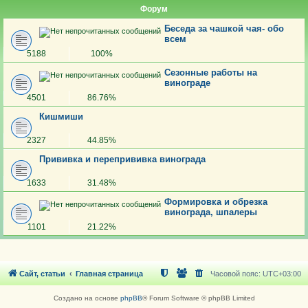
Форум
Беседа за чашкой чая- обо
всем
5188
100%
Сезонные работы на
винограде
4501
86.76%
Кишмиши
2327
44.85%
Прививка и перепрививка винограда
1633
31.48%
Формировка и обрезка
винограда, шпалеры
1101
21.22%
Сайт, статьи
Главная страница
Часовой пояс:
UTC+03:00
Создано на основе
phpBB
® Forum Software © phpBB Limited