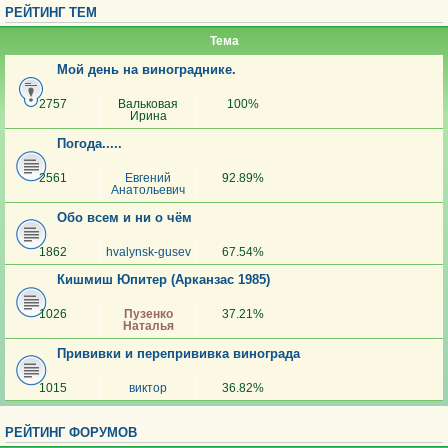
РЕЙТИНГ ТЕМ
Тема
Мой день на винограднике.
2757
Вальковая
100%
Ирина
Погода.....
2561
Евгений
92.89%
Анатольевич
Обо всем и ни о чём
1862
hvalynsk-gusev
67.54%
Кишмиш Юпитер (Арканзас 1985)
1026
Пузенко
37.21%
Наталья
Прививки и перепрививка винограда
1015
виктор
36.82%
РЕЙТИНГ ФОРУМОВ