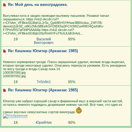
Re: Мой день на винограднике.
Выгуливал кота и заодно проводил выломку пасынков. Ризамат начал
окрашиваться. https://vki2.okcdn.ru/i?
r=CFtAm_VFBkioSGBqh1LJrSs_Qpb9EHSYfHwe3B8Xxduu_Z4FI7l5-
dieooIzj1drSE_oi9GZMuSBEeKGFDIEK5aSFCH3WZonR8O4QaXdKv-
F7PmVRS7aFlrltP0AAAAp https://vki2.okcdn.ru/i?
r=CFtAm_VFBkioSGBqh1I9zRmNYFoTNJLlUdh3rAoL...
19
Василий
95%
Викторович
Re: Кишмиш Юпитер (Арканзас 1985)
Немного нормировал грозди. Плохо окрашенные удалил, мелкие ягоды вырезал,
вторые грозди некоторые удалил. Опасаюсь перегруза урожаем. Есть рекордные
по весу грозди и ягоды.Сахар пока 14.
1000397000.jpg
1000397002.jpg
19
7п5п9п1
95%
Re: Кишмиш Юпитер (Арканзас 1985)
Юпитер уже набрал хороший сахар и фирменный вкус в верхней части кистей,
осталось немного подождать дозревания нижних частей. Всё-таки, это один из
самых вкусных немускатных сортов винограда
18
ЮрийНик
90%