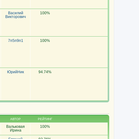
Василий
100%
Викторович
7п5п9п1
100%
ЮрийНик
94.74%
АВТОР
РЕЙТИНГ
Вальковая
100%
Ирина