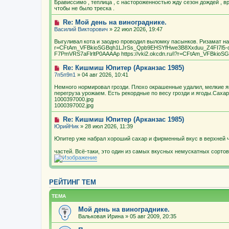
Брависсимо , теплица , с настороженностью жду сезон дождей , в
чтобы не было треска .
Re: Мой день на винограднике.
Василий Викторович
» 22 июл 2026, 19:47
Выгуливал кота и заодно проводил выломку пасынков. Ризамат нача
r=CFtAm_VFBkioSGBqh1LJrSs_Qpb9EHSYfHwe3B8Xxduu_Z4FI7l5
F7PmVRS7aFlrltP0AAAAp https://vki2.okcdn.ru/i?r=CFtAm_VFBkio
Re: Кишмиш Юпитер (Арканзас 1985)
7п5п9п1
» 04 авг 2026, 10:41
Немного нормировал грозди. Плохо окрашенные удалил, мелкие я
перегруза урожаем. Есть рекордные по весу грозди и ягоды.Сахар
1000397000.jpg
1000397002.jpg
Re: Кишмиш Юпитер (Арканзас 1985)
ЮрийНик
» 28 июл 2026, 11:39
Юпитер уже набрал хороший сахар и фирменный вкус в верхней ч
частей. Всё-таки, это один из самых вкусных немускатных сорто
РЕЙТИНГ ТЕМ
ТЕМА
Мой день на винограднике.
Вальковая Ирина
» 05 авг 2009, 20:35