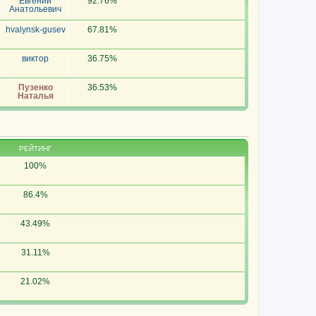
Евгений
92.76%
Анатольевич
hvalynsk-gusev
67.81%
виктор
36.75%
Пузенко
36.53%
Наталья
РЕЙТИНГ
100%
86.4%
43.49%
31.11%
21.02%