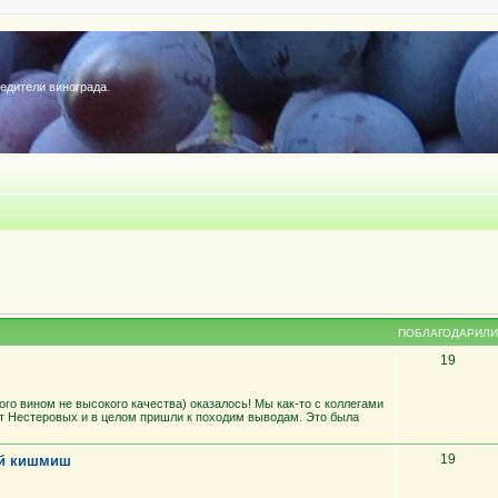
редители винограда.
ПОБЛАГОДАРИЛИ
19
ного вином не высокого качества) оказалось! Мы как-то с коллегами
т Нестеровых и в целом пришли к походим выводам. Это была
19
ий кишмиш