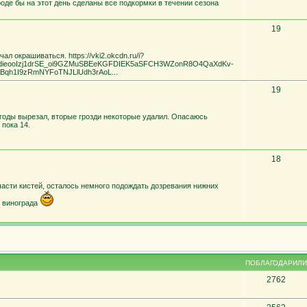
роде бы на этот день сделаны все подкормки в течении сезона
19
л окрашиваться. https://vki2.okcdn.ru/i?
-dieooIzj1drSE_oi9GZMuSBEeKGFDIEK5aSFCH3WZonR8O4QaXdKv-
SGBqh1I9zRmNYFoTNJLlUdh3rAoL...
19
годы вырезал, вторые грозди некоторые удалил. Опасаюсь
 пока 14.
18
асти кистей, осталось немного подождать дозревания нижних
в винограда
ПОБЛАГОДАРИЛИ
2762