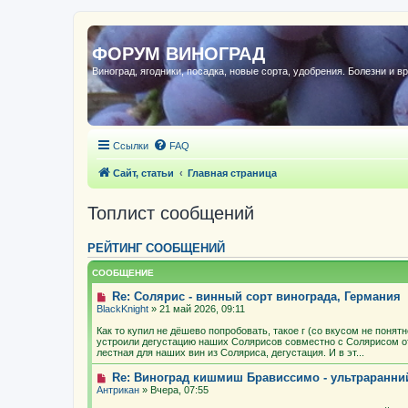
ФОРУМ ВИНОГРАД
Виноград, ягодники, посадка, новые сорта, удобрения. Болезни и в
Ссылки
FAQ
Сайт, статьи
Главная страница
Топлист сообщений
РЕЙТИНГ СООБЩЕНИЙ
СООБЩЕНИЕ
Re: Солярис - винный сорт винограда, Германия
BlackKnight
» 21 май 2026, 09:11
Как то купил не дёшево попробовать, такое г (со вкусом не понят
устроили дегустацию наших Солярисов совместно с Солярисом о
лестная для наших вин из Соляриса, дегустация. И в эт...
Re: Виноград кишмиш Брависсимо - ультраранн
Антрикан
» Вчера, 07:55