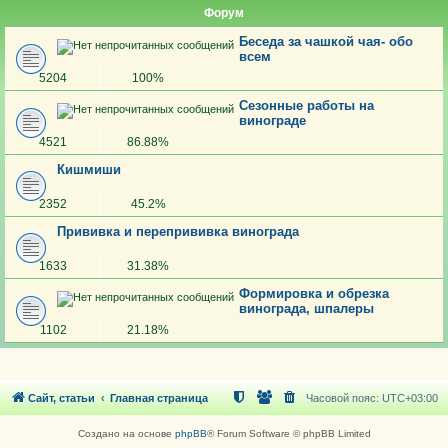
Форум
Беседа за чашкой чая- обо
всем
5204
100%
Сезонные работы на
винограде
4521
86.88%
Кишмиши
2352
45.2%
Прививка и перепрививка винограда
1633
31.38%
Формировка и обрезка
винограда, шпалеры
1102
21.18%
Сайт, статьи
Главная страница
Часовой пояс:
UTC+03:00
Создано на основе
phpBB
® Forum Software © phpBB Limited