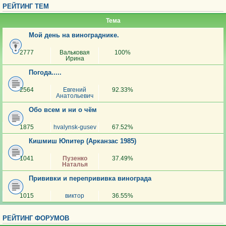
РЕЙТИНГ ТЕМ
Тема
Мой день на винограднике.
2777
Вальковая
100%
Ирина
Погода.....
2564
Евгений
92.33%
Анатольевич
Обо всем и ни о чём
1875
hvalynsk-gusev
67.52%
Кишмиш Юпитер (Арканзас 1985)
1041
Пузенко
37.49%
Наталья
Прививки и перепрививка винограда
1015
виктор
36.55%
РЕЙТИНГ ФОРУМОВ