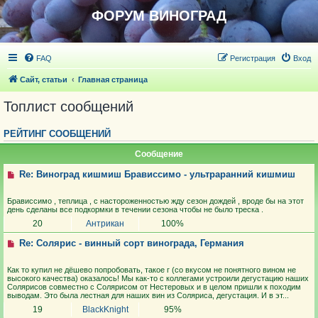
ФОРУМ ВИНОГРАД
FAQ
Регистрация
Вход
Сайт, статьи
Главная страница
Топлист сообщений
РЕЙТИНГ СООБЩЕНИЙ
Сообщение
Re: Виноград кишмиш Брависсимо - ультраранний кишмиш
Брависсимо , теплица , с настороженностью жду сезон дождей , вроде бы на этот
день сделаны все подкормки в течении сезона чтобы не было треска .
20
Антрикан
100%
Re: Солярис - винный сорт винограда, Германия
Как то купил не дёшево попробовать, такое г (со вкусом не понятного вином не
высокого качества) оказалось! Мы как-то с коллегами устроили дегустацию наших
Солярисов совместно с Солярисом от Нестеровых и в целом пришли к походим
выводам. Это была лестная для наших вин из Соляриса, дегустация. И в эт...
19
BlackKnight
95%