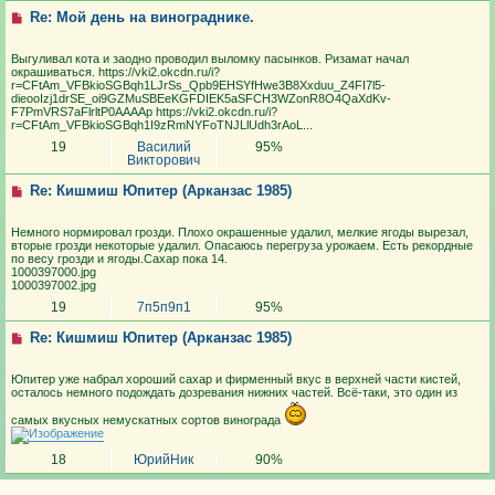
Re: Мой день на винограднике.
Выгуливал кота и заодно проводил выломку пасынков. Ризамат начал
окрашиваться. https://vki2.okcdn.ru/i?
r=CFtAm_VFBkioSGBqh1LJrSs_Qpb9EHSYfHwe3B8Xxduu_Z4FI7l5-
dieooIzj1drSE_oi9GZMuSBEeKGFDIEK5aSFCH3WZonR8O4QaXdKv-
F7PmVRS7aFlrltP0AAAAp https://vki2.okcdn.ru/i?
r=CFtAm_VFBkioSGBqh1I9zRmNYFoTNJLlUdh3rAoL...
19
Василий
95%
Викторович
Re: Кишмиш Юпитер (Арканзас 1985)
Немного нормировал грозди. Плохо окрашенные удалил, мелкие ягоды вырезал,
вторые грозди некоторые удалил. Опасаюсь перегруза урожаем. Есть рекордные
по весу грозди и ягоды.Сахар пока 14.
1000397000.jpg
1000397002.jpg
19
7п5п9п1
95%
Re: Кишмиш Юпитер (Арканзас 1985)
Юпитер уже набрал хороший сахар и фирменный вкус в верхней части кистей,
осталось немного подождать дозревания нижних частей. Всё-таки, это один из
самых вкусных немускатных сортов винограда
18
ЮрийНик
90%