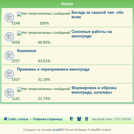
Форум
Беседа за чашкой чая- обо
всем
5248
100%
Сезонные работы на
винограде
4558
86.85%
Кишмиши
2257
43.01%
Прививка и перепрививка винограда
1637
31.19%
Формировка и обрезка
винограда, шпалеры
1141
21.74%
Сайт, статьи
Главная страница
Часовой пояс:
UTC+03:00
Создано на основе
phpBB
® Forum Software © phpBB Limited