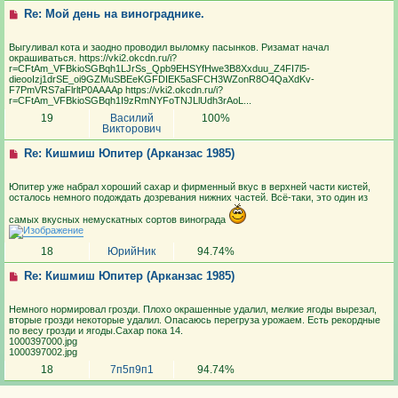
Re: Мой день на винограднике.
Выгуливал кота и заодно проводил выломку пасынков. Ризамат начал
окрашиваться. https://vki2.okcdn.ru/i?
r=CFtAm_VFBkioSGBqh1LJrSs_Qpb9EHSYfHwe3B8Xxduu_Z4FI7l5-
dieooIzj1drSE_oi9GZMuSBEeKGFDIEK5aSFCH3WZonR8O4QaXdKv-
F7PmVRS7aFlrltP0AAAAp https://vki2.okcdn.ru/i?
r=CFtAm_VFBkioSGBqh1I9zRmNYFoTNJLlUdh3rAoL...
19
Василий
100%
Викторович
Re: Кишмиш Юпитер (Арканзас 1985)
Юпитер уже набрал хороший сахар и фирменный вкус в верхней части кистей,
осталось немного подождать дозревания нижних частей. Всё-таки, это один из
самых вкусных немускатных сортов винограда
18
ЮрийНик
94.74%
Re: Кишмиш Юпитер (Арканзас 1985)
Немного нормировал грозди. Плохо окрашенные удалил, мелкие ягоды вырезал,
вторые грозди некоторые удалил. Опасаюсь перегруза урожаем. Есть рекордные
по весу грозди и ягоды.Сахар пока 14.
1000397000.jpg
1000397002.jpg
18
7п5п9п1
94.74%