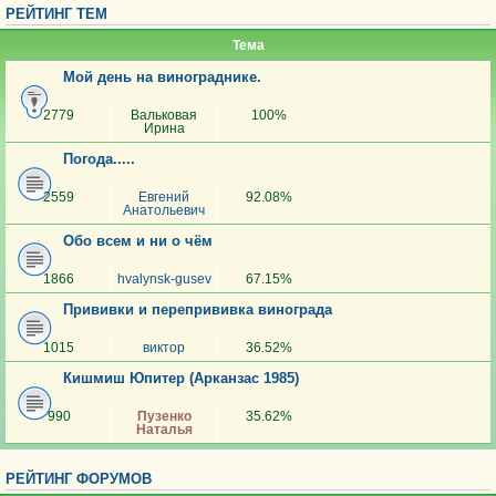
РЕЙТИНГ ТЕМ
Тема
Мой день на винограднике.
2779
Вальковая
100%
Ирина
Погода.....
2559
Евгений
92.08%
Анатольевич
Обо всем и ни о чём
1866
hvalynsk-gusev
67.15%
Прививки и перепрививка винограда
1015
виктор
36.52%
Кишмиш Юпитер (Арканзас 1985)
990
Пузенко
35.62%
Наталья
РЕЙТИНГ ФОРУМОВ