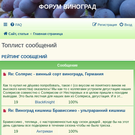
ФОРУМ ВИНОГРАД
FAQ
Регистрация
Вход
Сайт, статьи
Главная страница
Топлист сообщений
РЕЙТИНГ СООБЩЕНИЙ
Сообщение
Re: Солярис - винный сорт винограда, Германия
Как то купил не дёшево попробовать, такое г (со вкусом не понятного вином не
высокого качества) оказалось! Мы как-то с коллегами устроили дегустацию наших
Солярисов совместно с Солярисом от Нестеровых и в целом пришли к походим
выводам. Это была лестная для наших вин из Соляриса, дегустация. И в эт...
19
BlackKnight
100%
Re: Виноград кишмиш Брависсимо - ультраранний кишмиш
Брависсимо , теплица , с настороженностью жду сезон дождей , вроде бы на этот
день сделаны все подкормки в течении сезона чтобы не было треска .
19
Антрикан
100%