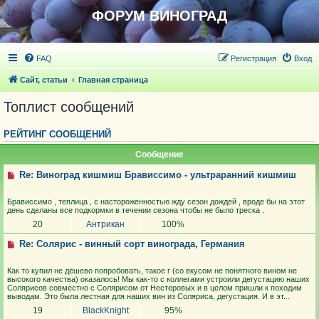
ФОРУМ ВИНОГРАД
FAQ
Регистрация
Вход
Сайт, статьи
Главная страница
Топлист сообщений
РЕЙТИНГ СООБЩЕНИЙ
Сообщение
Re: Виноград кишмиш Брависсимо - ультраранний кишмиш
Брависсимо , теплица , с настороженностью жду сезон дождей , вроде бы на этот
день сделаны все подкормки в течении сезона чтобы не было треска .
20
Антрикан
100%
Re: Солярис - винный сорт винограда, Германия
Как то купил не дёшево попробовать, такое г (со вкусом не понятного вином не
высокого качества) оказалось! Мы как-то с коллегами устроили дегустацию наших
Солярисов совместно с Солярисом от Нестеровых и в целом пришли к походим
выводам. Это была лестная для наших вин из Соляриса, дегустация. И в эт...
19
BlackKnight
95%