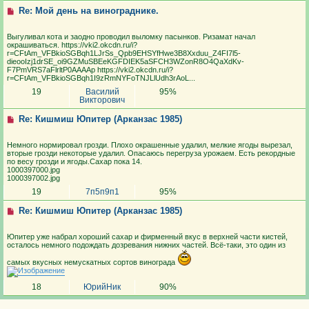
Re: Мой день на винограднике.
Выгуливал кота и заодно проводил выломку пасынков. Ризамат начал
окрашиваться. https://vki2.okcdn.ru/i?
r=CFtAm_VFBkioSGBqh1LJrSs_Qpb9EHSYfHwe3B8Xxduu_Z4FI7l5-
dieooIzj1drSE_oi9GZMuSBEeKGFDIEK5aSFCH3WZonR8O4QaXdKv-
F7PmVRS7aFlrltP0AAAAp https://vki2.okcdn.ru/i?
r=CFtAm_VFBkioSGBqh1I9zRmNYFoTNJLlUdh3rAoL...
19
Василий
95%
Викторович
Re: Кишмиш Юпитер (Арканзас 1985)
Немного нормировал грозди. Плохо окрашенные удалил, мелкие ягоды вырезал,
вторые грозди некоторые удалил. Опасаюсь перегруза урожаем. Есть рекордные
по весу грозди и ягоды.Сахар пока 14.
1000397000.jpg
1000397002.jpg
19
7п5п9п1
95%
Re: Кишмиш Юпитер (Арканзас 1985)
Юпитер уже набрал хороший сахар и фирменный вкус в верхней части кистей,
осталось немного подождать дозревания нижних частей. Всё-таки, это один из
самых вкусных немускатных сортов винограда
18
ЮрийНик
90%