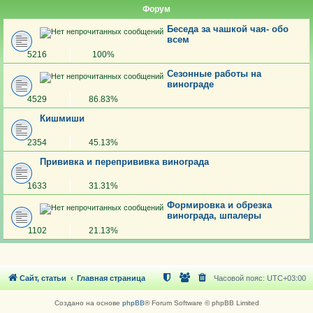
Форум
Беседа за чашкой чая- обо
всем
5216
100%
Сезонные работы на
винограде
4529
86.83%
Кишмиши
2354
45.13%
Прививка и перепрививка винограда
1633
31.31%
Формировка и обрезка
винограда, шпалеры
1102
21.13%
Сайт, статьи
Главная страница
Часовой пояс:
UTC+03:00
Создано на основе
phpBB
® Forum Software © phpBB Limited