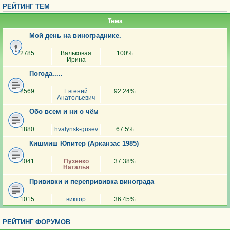
РЕЙТИНГ ТЕМ
Тема
Мой день на винограднике.
2785
Вальковая
100%
Ирина
Погода.....
2569
Евгений
92.24%
Анатольевич
Обо всем и ни о чём
1880
hvalynsk-gusev
67.5%
Кишмиш Юпитер (Арканзас 1985)
1041
Пузенко
37.38%
Наталья
Прививки и перепрививка винограда
1015
виктор
36.45%
РЕЙТИНГ ФОРУМОВ