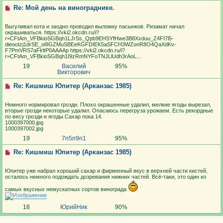
Re: Мой день на винограднике.
Выгуливал кота и заодно проводил выломку пасынков. Ризамат начал
окрашиваться. https://vki2.okcdn.ru/i?
r=CFtAm_VFBkioSGBqh1LJrSs_Qpb9EHSYfHwe3B8Xxduu_Z4FI7l5-
dieooIzj1drSE_oi9GZMuSBEeKGFDIEK5aSFCH3WZonR8O4QaXdKv-
F7PmVRS7aFlrltP0AAAAp https://vki2.okcdn.ru/i?
r=CFtAm_VFBkioSGBqh1I9zRmNYFoTNJLlUdh3rAoL...
19
Василий
95%
Викторович
Re: Кишмиш Юпитер (Арканзас 1985)
Немного нормировал грозди. Плохо окрашенные удалил, мелкие ягоды вырезал,
вторые грозди некоторые удалил. Опасаюсь перегруза урожаем. Есть рекордные
по весу грозди и ягоды.Сахар пока 14.
1000397000.jpg
1000397002.jpg
19
7п5п9п1
95%
Re: Кишмиш Юпитер (Арканзас 1985)
Юпитер уже набрал хороший сахар и фирменный вкус в верхней части кистей,
осталось немного подождать дозревания нижних частей. Всё-таки, это один из
самых вкусных немускатных сортов винограда
18
ЮрийНик
90%