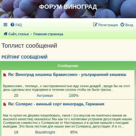
ФОРУМ ВИНОГРАД
FAQ
Регистрация
Вход
Сайт, статьи
Главная страница
Топлист сообщений
РЕЙТИНГ СООБЩЕНИЙ
Сообщение
Re: Виноград кишмиш Брависсимо - ультраранний кишмиш
Брависсимо , теплица , с настороженностью жду сезон дождей , вроде бы на этот
день сделаны все подкормки в течении сезона чтобы не было треска .
20
Антрикан
100%
Re: Солярис - винный сорт винограда, Германия
Как то купил не дёшево попробовать, такое г (со вкусом не понятного вином не
высокого качества) оказалось! Мы как-то с коллегами устроили дегустацию наших
Солярисов совместно с Солярисом от Нестеровых и в целом пришли к походим
выводам. Это была лестная для наших вин из Соляриса, дегустация. И в эт...
19
BlackKnight
95%