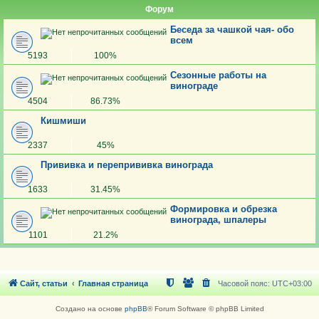
Форум
Беседа за чашкой чая- обо
всем
5193
100%
Сезонные работы на
винограде
4504
86.73%
Кишмиши
2337
45%
Прививка и перепрививка винограда
1633
31.45%
Формировка и обрезка
винограда, шпалеры
1101
21.2%
Сайт, статьи
Главная страница
Часовой пояс:
UTC+03:00
Создано на основе
phpBB
® Forum Software © phpBB Limited