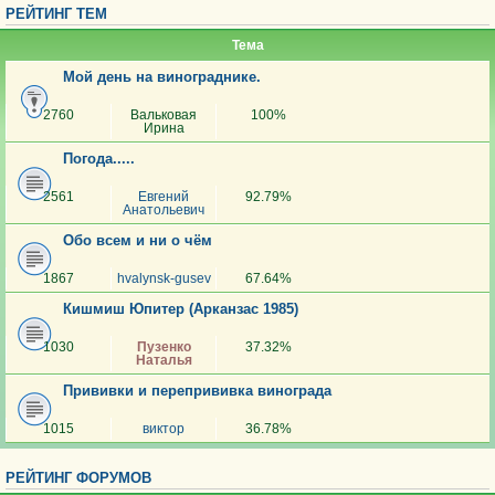
РЕЙТИНГ ТЕМ
Тема
Мой день на винограднике.
2760
Вальковая
100%
Ирина
Погода.....
2561
Евгений
92.79%
Анатольевич
Обо всем и ни о чём
1867
hvalynsk-gusev
67.64%
Кишмиш Юпитер (Арканзас 1985)
1030
Пузенко
37.32%
Наталья
Прививки и перепрививка винограда
1015
виктор
36.78%
РЕЙТИНГ ФОРУМОВ