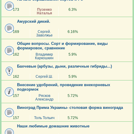
173
Пузенко
6.3%
Наталья
Амурский дикий.
169
Сергей.
6.16%
Заволжье
Общие вопросы. Сорт и формирование, виды
формировок, сравнение
162
Владимир
5.9%
Каркошкин
Бахчевые (арбузы, дыни, различные гибриды...)
162
Сергей.Ш.
5.9%
Внесение удобрений, проведение внекорневых
подкормок
157
Рясков
5.72%
Александр
Виноград Прима Украины- столовая форма винограда
157
Толь Тольич
5.72%
Наши любимые домашние животные