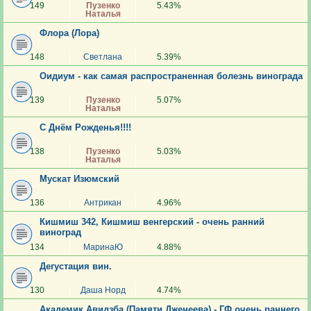
149
Пузенко
5.43%
Наталья
Флора (Лора)
148
Светлана
5.39%
Оидиум - как самая распространенная болезнь винограда
139
Пузенко
5.07%
Наталья
С Днём Рожденья!!!!
138
Пузенко
5.03%
Наталья
Мускат Изюмский
136
Антрикан
4.96%
Кишмиш 342, Кишмиш венгерский - очень ранний
виноград
134
МаринаЮ
4.88%
Дегустация вин.
130
Даша Норд
4.74%
Академик Авидзба (Памяти Дженеева) - ГФ очень раннего