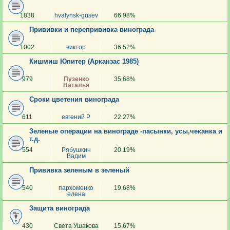
1838
hvalynsk-gusev
66.98%
Прививки и перепрививка винограда
1002
виктор
36.52%
Кишмиш Юпитер (Арканзас 1985)
979
Пузенко
35.68%
Наталья
Сроки цветения винограда
611
евгений Р
22.27%
Зеленые операции на винограде -пасынки, усы,чеканка и
т.д.
554
Рябушкин
20.19%
Вадим
Прививка зеленым в зеленый
540
пархоменко
19.68%
елена
Защита винограда
430
Света Ушакова
15.67%