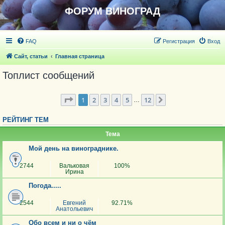
ФОРУМ ВИНОГРАД
FAQ
Регистрация
Вход
Сайт, статьи
Главная страница
Топлист сообщений
Страница
1
из
57
1
2
3
4
5
12
След.
…
РЕЙТИНГ ТЕМ
Тема
Мой день на винограднике.
2744
Вальковая
100%
Ирина
Погода.....
2544
Евгений
92.71%
Анатольевич
Обо всем и ни о чём