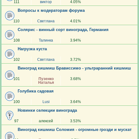
111
виктор
4.05%
Вопросы к модераторам форума
110
Светлана
4.01%
Солярис - винный сорт винограда, Германия
108
Талинка
3.94%
Нагрузка куста
102
Светлана
3.72%
Виноград кишмиш Брависсимо - ультраранний кишмиш
101
Пузенко
3.68%
Наталья
Голубика садовая
100
Lusi
3.64%
Новинки селекции винограда
97
алексей
3.53%
Виноград кишмиш Соломия - огромные грозди и мускат