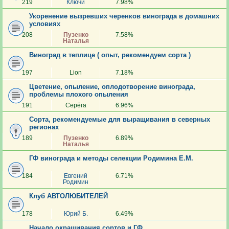
219
Ключи
7.98%
Укоренение вызревших черенков винограда в домашних
условиях
208
Пузенко
7.58%
Наталья
Виноград в теплице ( опыт, рекомендуем сорта )
197
Lion
7.18%
Цветение, опыление, оплодотворение винограда,
проблемы плохого опыления
191
Серёга
6.96%
Сорта, рекомендуемые для выращивания в северных
регионах
189
Пузенко
6.89%
Наталья
ГФ винограда и методы селекции Родимина Е.М.
184
Евгений
6.71%
Родимин
Клуб АВТОЛЮБИТЕЛЕЙ
178
Юрий Б.
6.49%
Начало окрашивания сортов и ГФ