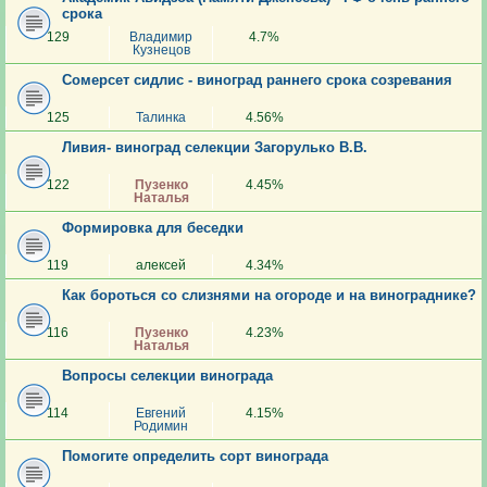
срока
129
Владимир
4.7%
Кузнецов
Сомерсет сидлис - виноград раннего срока созревания
125
Талинка
4.56%
Ливия- виноград селекции Загорулько В.В.
122
Пузенко
4.45%
Наталья
Формировка для беседки
119
алексей
4.34%
Как бороться со слизнями на огороде и на винограднике?
116
Пузенко
4.23%
Наталья
Вопросы селекции винограда
114
Евгений
4.15%
Родимин
Помогите определить сорт винограда