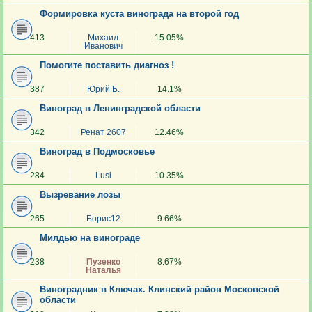
Формировка куста винограда на второй год
413
Михаил
15.05%
Иванович
Помогите поставить диагноз !
387
Юрий Б.
14.1%
Виноград в Ленинградской области
342
Ренат 2607
12.46%
Виноград в Подмосковье
284
Lusi
10.35%
Вызревание лозы
265
Борис12
9.66%
Милдью на винограде
238
Пузенко
8.67%
Наталья
Виноградник в Ключах. Клинский район Московской
области