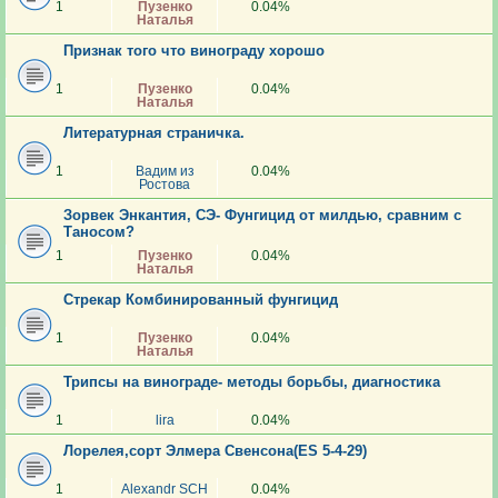
1
Пузенко
0.04%
Наталья
Признак того что винограду хорошо
1
Пузенко
0.04%
Наталья
Литературная страничка.
1
Вадим из
0.04%
Ростова
Зорвек Энкантия, СЭ- Фунгицид от милдью, сравним с
Таносом?
1
Пузенко
0.04%
Наталья
Стрекар Комбинированный фунгицид
1
Пузенко
0.04%
Наталья
Трипсы на винограде- методы борьбы, диагностика
1
lira
0.04%
Лорелея,сорт Элмера Свенсона(ES 5-4-29)
1
Alexandr SCH
0.04%