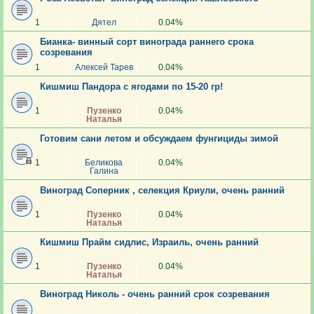
1
Дятел
0.04%
Бианка- винный сорт винограда раннего срока
созревания
1
Алексей Тарев
0.04%
Кишмиш Пандора с ягодами по 15-20 гр!
1
Пузенко
0.04%
Наталья
Готовим сани летом и обсуждаем фунгициды зимой
1
Беликова
0.04%
Галина
Виноград Соперник , селекция Криули, очень ранний
1
Пузенко
0.04%
Наталья
Кишмиш Прайм сидлис, Израиль, очень ранний
1
Пузенко
0.04%
Наталья
Виноград Николь - очень ранний срок созревания