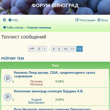
ФОРУМ ВИНОГРАД
FAQ
Регистрация
Вход
Сайт, статьи
Главная страница
Топлист сообщений
Страница
56
из
57
1
8
9
10
11
12
Пред.
…
РЕЙТИНГ ТЕМ
Тема
Кишмиш Ленд крузер, США, среднепозднего срока
созревания
1
Пузенко
0.04%
Наталья
Каталония виноград селекция Бурдака А.В.
1
Андрей
0.04%
Викторович
Роза Несветая- виноград селекции Павловского