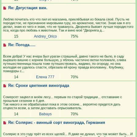
Re: Дегустация вин.
Люблю почитать кто что пил из магазина, прихлёбывая из бокала своё. Пусть не
породистое, не признанное мировыми гуру, но ароматное, чистое. Знаю как я его
делал, знаю из чего и знаю, что не траванусь. Дворняга бывает лучше породистого
пса, когда про любовь к животным. Так и вино моё "Дворняга д...
15
Andrey_Orico
75%
Re: Погода.....
Всем добра! У нас вчера был ураган страшный, давно такого не было, в саду
вырвало вишню с корнем большую, у яблонь частично ветки поломало, слива
путешественница пошла тоже путешествовать, видимо, по огороду, но она
молодая ее удалось спасти, обрезала ей крону правда вполовину.. Клубнику,
помидоры с...
14
Елена 777
70%
Re: Сроки цветения винограда
Сомерсет зацвел в моём лесу... первым по старой традиции... отставание с
прошлым сезоном в 4 дня.
Так никого и не обрабатывал пока в этом сезоне... вероятно придется дать
отцвести всем, а затем доставать опрыскиватель.
14
Babays
70%
Re: Солярис - винный сорт винограда, Германия
Солярис в это году прёт из всех щелей... Я даже не думал, что так может быть... И