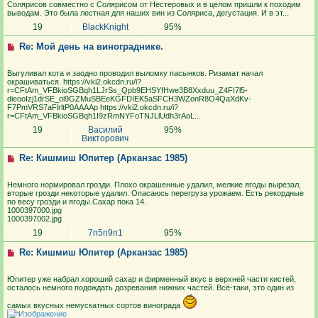
Солярисов совместно с Солярисом от Нестеровых и в целом пришли к походим
выводам. Это была лестная для наших вин из Соляриса, дегустация. И в эт...
19
BlackKnight
95%
Re: Мой день на винограднике.
Выгуливал кота и заодно проводил выломку пасынков. Ризамат начал
окрашиваться. https://vki2.okcdn.ru/i?
r=CFtAm_VFBkioSGBqh1LJrSs_Qpb9EHSYfHwe3B8Xxduu_Z4FI7l5-
dieooIzj1drSE_oi9GZMuSBEeKGFDIEK5aSFCH3WZonR8O4QaXdKv-
F7PmVRS7aFlrltP0AAAAp https://vki2.okcdn.ru/i?
r=CFtAm_VFBkioSGBqh1I9zRmNYFoTNJLlUdh3rAoL...
19
Василий
95%
Викторович
Re: Кишмиш Юпитер (Арканзас 1985)
Немного нормировал грозди. Плохо окрашенные удалил, мелкие ягоды вырезал,
вторые грозди некоторые удалил. Опасаюсь перегруза урожаем. Есть рекордные
по весу грозди и ягоды.Сахар пока 14.
1000397000.jpg
1000397002.jpg
19
7п5п9п1
95%
Re: Кишмиш Юпитер (Арканзас 1985)
Юпитер уже набрал хороший сахар и фирменный вкус в верхней части кистей,
осталось немного подождать дозревания нижних частей. Всё-таки, это один из
самых вкусных немускатных сортов винограда