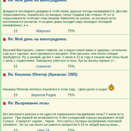
Re: Мой день на винограднике.
Дождался последнего дождика в этой серии, дальше погода налаживается. Достаю
опрыскиватель, поработать по милдью, пачку Ордана уже открыл. И тут в
опрыскивателе отлетает пластиковая пимпочка на кнопке, за которую шток
вытягивается рычагом. А на днях дома посадил пару молодых технарей
виниферных, и н...
15
Маршал
75%
Re: Мой день на винограднике.
Василий Викторович, самое главное, вы и ваша семья живы и здоровы, остальное
сам куст сделает, восстановится и вызреет. Или пасынки, или почки спящие
пробудятся. Ну а урожай, да бог с ним. У меня в 22-м году в начале мая лозы были
с метр с соцветиями. Заморозок убил все в ноль. Кусты месяц черные ст...
15
стрекоза
75%
Re: Кишмиш Юпитер (Арканзас 1985)
Кишмиш Юпитер неплохо опылился в этом году... Цвел долго и нудно
15
Зарипов Радик
75%
Re: Вызревание лозы
без весеннего разгона и не удастся нормального вызревания лозы? У меня есть
разгон . При первой же возможности. А без ухищрений хорошо вызревают лозой
Супага , Сомерсет сидлис , Чарли . Это сорта у которых вызревание генетикой
заложено . Их не так много не кажется процентов 5-10 от общей массы вино...
15
oleg 74
75%