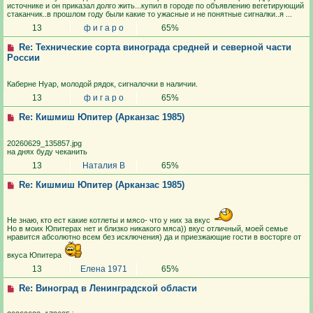
источнике и он приказал долго жить...купил в городе по объявлению вегетирующий
стаканчик..в прошлом году были какие то ужасные и не понятные сигналки..я ...
13
ф и г а р о
65%
Re: Технические сорта винограда средней и северной части
России
Каберне Нуар, молодой рядок, сигналочки в наличии.
13
ф и г а р о
65%
Re: Кишмиш Юпитер (Арканзас 1985)
20260629_135857.jpg
на днях буду чеканить
13
Наталия В
65%
Re: Кишмиш Юпитер (Арканзас 1985)
Не знаю, кто ест какие котлеты и мясо- что у них за вкус
Но в моих Юпитерах нет и близко никакого мяса)) вкус отличный, моей семье
нравится абсолютно всем без исключения) да и приезжающие гости в восторге от
вкуса Юпитера
13
Елена 1971
65%
Re: Виноград в Ленинградской области