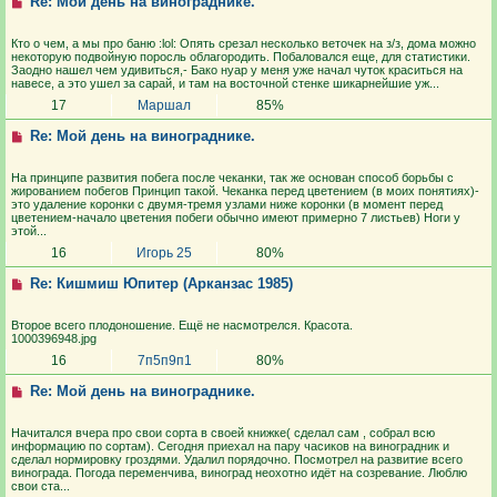
Re: Мой день на винограднике.
Кто о чем, а мы про баню :lol: Опять срезал несколько веточек на з/з, дома можно
некоторую подвойную поросль облагородить. Побаловался еще, для статистики.
Заодно нашел чем удивиться,- Бако нуар у меня уже начал чуток краситься на
навесе, а это ушел за сарай, и там на восточной стенке шикарнейшие уж...
17
Маршал
85%
Re: Мой день на винограднике.
На принципе развития побега после чеканки, так же основан способ борьбы с
жированием побегов Принцип такой. Чеканка перед цветением (в моих понятиях)-
это удаление коронки с двумя-тремя узлами ниже коронки (в момент перед
цветением-начало цветения побеги обычно имеют примерно 7 листьев) Ноги у
этой...
16
Игорь 25
80%
Re: Кишмиш Юпитер (Арканзас 1985)
Второе всего плодоношение. Ещё не насмотрелся. Красота.
1000396948.jpg
16
7п5п9п1
80%
Re: Мой день на винограднике.
Начитался вчера про свои сорта в своей книжке( сделал сам , собрал всю
информацию по сортам). Сегодня приехал на пару часиков на виноградник и
сделал нормировку гроздями. Удалил порядочно. Посмотрел на развитие всего
винограда. Погода переменчива, виноград неохотно идёт на созревание. Люблю
свои ста...