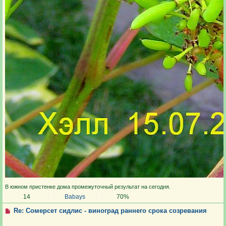
В южном пристенке дома промежуточный результат на сегодня.
14
Babays
70%
Re: Сомерсет сидлис - виноград раннего срока созревания