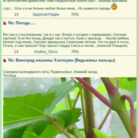
из многолетней древесины тоже плодоносные побеги прут... Вообще красивый
сорт.... Хоть я и не больно люблю белые вина... Но нравится порода
14
Зарипов Радик
70%
Re: Погода.....
Вот как в стихотворении, так и у нас. Вчера и сегодня с перерывами. Скучная
картина! Тучи без конца, Дождик так и льется, Лужи у крыльца… Чахлая рябина
Мокнет под окном, Смотрит деревушка Сереньким пятном. Что ты рано в гости,
Осень, к нам пришла? Еще просит сердце Света и тепла!.. (Алексей Плещеев)
14
Andrey_Orico
70%
Re: Виноград кишмиш Хэллоуин (Ведьмины пальцы)
Середина календарного лета, Подмосковье, ближний запад.
Теплица