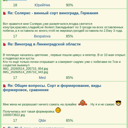
18
ЮрийНик
90%
Re: Солярис - винный сорт винограда, Германия
Вот нравится мне Солярис,уже размягчился,ягодка светится
изнутри,красиво,сладкий,не болеет.Закладывает по 3 грозди на всех оставленных
побегах,а я оставила их много,чтоб не жировал,гроздей оставила по 2.Ему 3 года.
17
Bespalova
85%
Re: Виноград в Ленинградской области
В теплицах началось цветение , первые пошли цимус и юпитер. В ог 10 мая открыл
и подвязал все кусты
Кто-то ещё только почки открывает а сомермет сидлис уже с побегами по 7см и
соцветия выкинул
IMG_20260514_205715_954.jpg
IMG_20260514_205710_443.jpg
17
Med
85%
Re: Общие вопросы. Сорт и формирование, виды
формировок, сравнение
Мне жена не разрешает ничего сажать на лужайке
. Ну я и не сажаю
Получилась вот такая формировка
1000073822.jpg
17
Qtde
85%