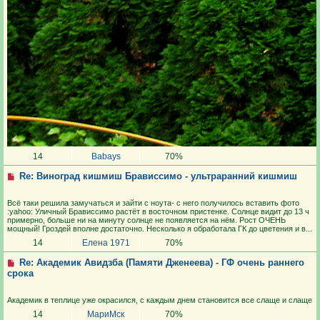
14
Babays
70%
Re: Виноград кишмиш Брависсимо - ультраранний кишмиш
Всё таки решила замучаться и зайти с ноута- с него получилось вставить фото
:yahoo: Уличный Брависсимо растёт в восточном пристенке. Солнце видит до 13 ч
примерно, больше ни на минуту солнце не появляется на нём. Рост ОЧЕНЬ
мощный! Гроздей вполне достаточно. Несколько я обработала ГК до цветения и в...
14
Елена 1971
70%
Re: Академик Авидзба (Памяти Дженеева) - ГФ очень раннего
срока
Академик в теплице уже окрасился, с каждым днем становится все слаще и слаще
14
МариМск
70%