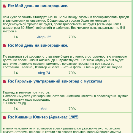
Re: Мой день на винограднике.
чем хуже заложить стандартные 10-12 см между лозами и пронормировать грозди
в зависимости от опыления. Общая масса урожая будет не меньше и
предсказуемей Урожая не будет, проветриваемости не будет (если один лист
диаметром 30-35см), всё сгниёт и заболеет. Без чеканки лозы вырастают по 5-8
метров в ...
14
Игорь 25
70%
Re: Мой день на винограднике.
По разгонам всё хорошо, отставание будет и с ними, с осторожностью планирую
цветение после 5 июня Александр ! Здравствуйте ! Не знаю когда у меня будет
цветение , наверно неделя примерно , но самые торопыги в вот таком вот
состоянии . Хелена , Юпитер и Велес - нет на фото... Очень рад что не зацвел...
14
oleg 74
70%
Re: Гарольд- ультраранний виноград с мускатом
Гарольд в теплице почти готов.
Сахарок и мускат уже хорошие, осталось немного кислоты в послевкусии. Думаю
ещё недельку надо подождать.
1000024379.jpg
14
Med
70%
Re: Кишмиш Юпитер (Арканзас 1985)
в моих условиях юпитер первое время развивался ужасно не охотно..можно
сказать что чуть не сдох..и кстати это вторая попытка..первый брал в другом