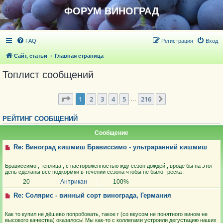
ФОРУМ ВИНОГРАД
FAQ
Регистрация
Вход
Сайт, статьи
Главная страница
Топлист сообщений
Страница
1
из
1076
1
2
3
4
5
216
След.
…
РЕЙТИНГ СООБЩЕНИЙ
Сообщение
Re: Виноград кишмиш Брависсимо - ультраранний кишмиш
Брависсимо , теплица , с настороженностью жду сезон дождей , вроде бы на этот
день сделаны все подкормки в течении сезона чтобы не было треска .
20
Антрикан
100%
Re: Солярис - винный сорт винограда, Германия
Как то купил не дёшево попробовать, такое г (со вкусом не понятного вином не
высокого качества) оказалось! Мы как-то с коллегами устроили дегустацию наших