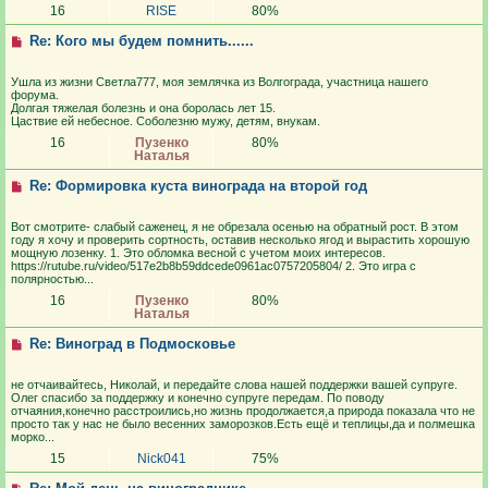
16
RISE
80%
Re: Кого мы будем помнить......
Ушла из жизни Светла777, моя землячка из Волгограда, участница нашего
форума.
Долгая тяжелая болезнь и она боролась лет 15.
Цаствие ей небесное. Соболезню мужу, детям, внукам.
16
Пузенко
80%
Наталья
Re: Формировка куста винограда на второй год
Вот смотрите- слабый саженец, я не обрезала осенью на обратный рост. В этом
году я хочу и проверить сортность, оставив несколько ягод и вырастить хорошую
мощную лозенку. 1. Это обломка весной с учетом моих интересов.
https://rutube.ru/video/517e2b8b59ddcede0961ac0757205804/ 2. Это игра с
полярностью...
16
Пузенко
80%
Наталья
Re: Виноград в Подмосковье
не отчаивайтесь, Николай, и передайте слова нашей поддержки вашей супруге.
Олег спасибо за поддержку и конечно супруге передам. По поводу
отчаяния,конечно расстроились,но жизнь продолжается,а природа показала что не
просто так у нас не было весенних заморозков.Есть ещё и теплицы,да и полмешка
морко...
15
Nick041
75%