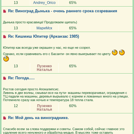
13
Andrey_Orico
65%
Re: Виноград Дынька - очень раннего срока созревания
Дынька просто красавица! Продолжаем щипать)
13
МариМск
65%
Re: Кишмиш Юпитер (Арканзас 1985)
Юпитер как всегда уже окрашен у нас, но еще не созрел.
Однако, если сравнивать его с Басанти- он явно выигрывает по цвету
13
Пузенко
65%
Наталья
Re: Погода.....
Ростов сегодня просто Апокалипсис.
Ливень в две волны, смывал все на пути- машины переворачивал, ограждения с
ТЦ падали на машины, деревья вырывало с корнем и ломанных много на улицах.
Потемнело сразу как ночью и температура 18 тепла стала.
12
Пузенко
60%
Наталья
Re: Мой день на винограднике.
Спасибо всем за слова поддержки и советы. Самом собой, сейчас главное это
удаление всего ненужного и обработка медью. В мыслях тоже оставить