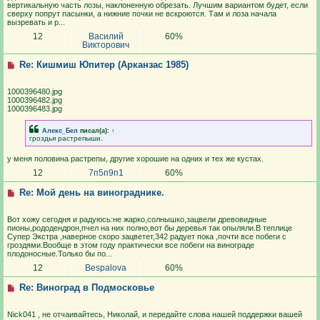
вертикальную часть лозы, наклоненную обрезать. Лучшим вариантом будет, если
сверху попрут пасынки, а нижние почки не вскроются. Там и лоза начала
вызревать и р...
12
Василий
60%
Викторович
Re: Кишмиш Юпитер (Арканзас 1985)
1000396480.jpg
1000396482.jpg
1000396483.jpg
Алекс_Бел
писал(а):
↑
гроздья растрепыши.
у меня половина растрепы, другие хорошие на одних и тех же кустах.
12
7п5п9п1
60%
Re: Мой день на винограднике.
Вот хожу сегодня и радуюсь:не жарко,солнышко,зацвели древовидные
пионы,рододендрон,пчел на них полно,вот бы деревья так опыляли.В теплице
Супер Экстра ,наверное скоро зацветет,342 радует пока ,почти все побеги с
гроздями.Вообще в этом году практически все побеги на винограде
плодоносные.Только бы по...
12
Bespalova
60%
Re: Виноград в Подмосковье
Nick041 , не отчаивайтесь, Николай, и передайте слова нашей поддержки вашей