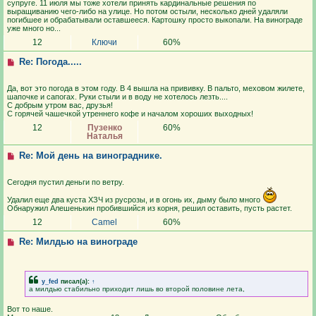
супруге. 11 июля мы тоже хотели принять кардинальные решения по
выращиванию чего-либо на улице. Но потом остыли, несколько дней удаляли
погибшее и обрабатывали оставшееся. Картошку просто выкопали. На винограде
уже много но...
12
Ключи
60%
Re: Погода.....
Да, вот это погода в этом году. В 4 вышла на прививку. В пальто, меховом жилете,
шапочке и сапогах. Руки стыли и в воду не хотелось лезть....
С добрым утром вас, друзья!
С горячей чашечкой утреннего кофе и началом хороших выходных!
12
Пузенко
60%
Наталья
Re: Мой день на винограднике.
Сегодня пустил деньги по ветру.
Удалил еще два куста ХЗЧ из русрозы, и в огонь их, дыму было много
Обнаружил Алешенькин пробившийся из корня, решил оставить, пусть растет.
12
Camel
60%
Re: Милдью на винограде
y_fed
писал(а):
↑
а милдью стабильно приходит лишь во второй половине лета,
Вот то наше.