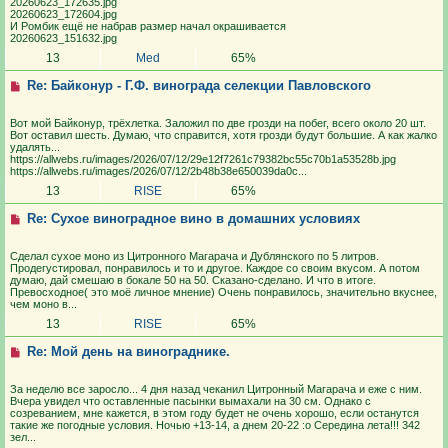
20260623_172635.jpg
20260623_172604.jpg
И Ромбик ещё не набрав размер начал окрашивается
20260623_151632.jpg
13
Med
65%
Re: Байконур - Г.Ф. винограда селекции Павловского
Вот мой Байконур, трёхлетка. Заложил по две грозди на побег, всего около 20 шт.
Вот оставил шесть. Думаю, что справится, хотя грозди будут большие. А как жалко
удалять...
https://allwebs.ru/images/2026/07/12/29e12f7261c79382bc55c70b1a53528b.jpg
https://allwebs.ru/images/2026/07/12/2b48b38e650039da0c...
13
RISE
65%
Re: Сухое виноградное вино в домашних условиях
Сделал сухое моно из Цитронного Магарача и Дублянского по 5 литров.
Продегустировал, понравилось и то и другое. Каждое со своим вкусом. А потом
думаю, дай смешаю в бокале 50 на 50. Сказано-сделано. И что в итоге.
Превосходное( это моё личное мнение) Очень понравилось, значительно вкуснее,
чем моно в...
13
RISE
65%
Re: Мой день на винограднике.
За неделю все заросло... 4 дня назад чеканил Цитронный Магарача и еже с ним.
Вчера увидел что оставленные пасынки вымахали на 30 см. Однако с
созреванием, мне кажется, в этом году будет не очень хорошо, если останутся
такие же погодные условия. Ночью +13-14, а днем 20-22 :o Середина лета!!! 342
зел...