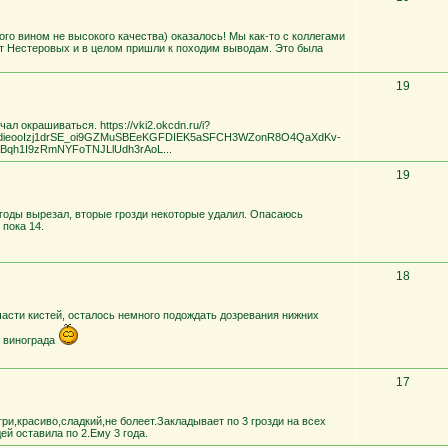
ного вином не высокого качества) оказалось! Мы как-то с коллегами
т Нестеровых и в целом пришли к походим выводам. Это была
19
л окрашиваться. https://vki2.okcdn.ru/i?
-dieooIzj1drSE_oi9GZMuSBEeKGFDIEK5aSFCH3WZonR8O4QaXdKv-
SGBqh1I9zRmNYFoTNJLlUdh3rAoL...
19
годы вырезал, вторые грозди некоторые удалил. Опасаюсь
 пока 14.
18
асти кистей, осталось немного подождать дозревания нижних
в винограда
17
ри,красиво,сладкий,не болеет.Закладывает по 3 грозди на всех
ей оставила по 2.Ему 3 года.