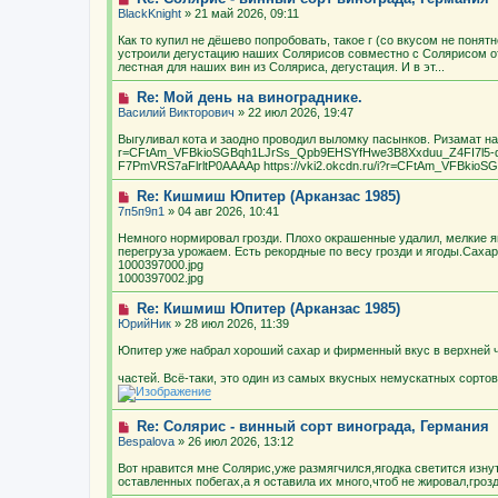
BlackKnight
» 21 май 2026, 09:11
Как то купил не дёшево попробовать, такое г (со вкусом не понят
устроили дегустацию наших Солярисов совместно с Солярисом о
лестная для наших вин из Соляриса, дегустация. И в эт...
Re: Мой день на винограднике.
Василий Викторович
» 22 июл 2026, 19:47
Выгуливал кота и заодно проводил выломку пасынков. Ризамат нача
r=CFtAm_VFBkioSGBqh1LJrSs_Qpb9EHSYfHwe3B8Xxduu_Z4FI7l5
F7PmVRS7aFlrltP0AAAAp https://vki2.okcdn.ru/i?r=CFtAm_VFBkio
Re: Кишмиш Юпитер (Арканзас 1985)
7п5п9п1
» 04 авг 2026, 10:41
Немного нормировал грозди. Плохо окрашенные удалил, мелкие я
перегруза урожаем. Есть рекордные по весу грозди и ягоды.Сахар
1000397000.jpg
1000397002.jpg
Re: Кишмиш Юпитер (Арканзас 1985)
ЮрийНик
» 28 июл 2026, 11:39
Юпитер уже набрал хороший сахар и фирменный вкус в верхней ч
частей. Всё-таки, это один из самых вкусных немускатных сорто
Re: Солярис - винный сорт винограда, Германия
Bespalova
» 26 июл 2026, 13:12
Вот нравится мне Солярис,уже размягчился,ягодка светится изнут
оставленных побегах,а я оставила их много,чтоб не жировал,грозд