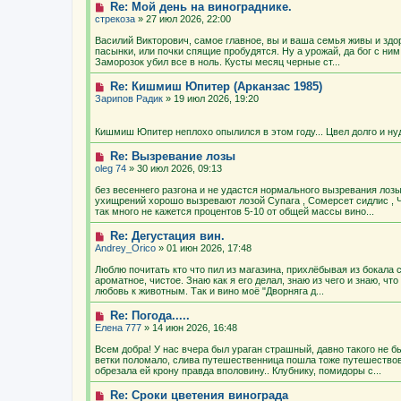
Re: Мой день на винограднике.
стрекоза
» 27 июл 2026, 22:00
Василий Викторович, самое главное, вы и ваша семья живы и здор
пасынки, или почки спящие пробудятся. Ну а урожай, да бог с ним
Заморозок убил все в ноль. Кусты месяц черные ст...
Re: Кишмиш Юпитер (Арканзас 1985)
Зарипов Радик
» 19 июл 2026, 19:20
Кишмиш Юпитер неплохо опылился в этом году... Цвел долго и н
Re: Вызревание лозы
oleg 74
» 30 июл 2026, 09:13
без весеннего разгона и не удастся нормального вызревания лозы
ухищрений хорошо вызревают лозой Супага , Сомерсет сидлис , Ча
так много не кажется процентов 5-10 от общей массы вино...
Re: Дегустация вин.
Andrey_Orico
» 01 июн 2026, 17:48
Люблю почитать кто что пил из магазина, прихлёбывая из бокала 
ароматное, чистое. Знаю как я его делал, знаю из чего и знаю, чт
любовь к животным. Так и вино моё "Дворняга д...
Re: Погода.....
Елена 777
» 14 июн 2026, 16:48
Всем добра! У нас вчера был ураган страшный, давно такого не 
ветки поломало, слива путешественница пошла тоже путешествова
обрезала ей крону правда вполовину.. Клубнику, помидоры с...
Re: Сроки цветения винограда