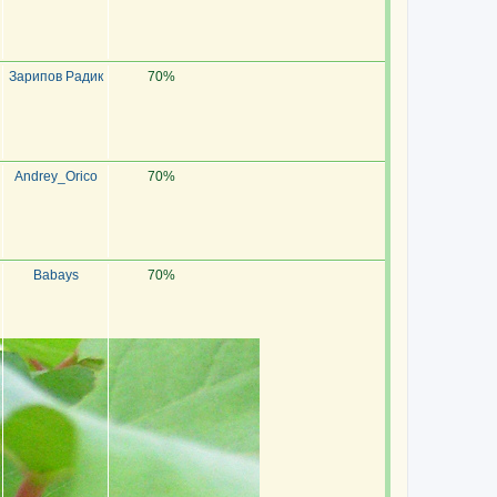
Зарипов Радик
70%
Andrey_Orico
70%
Babays
70%