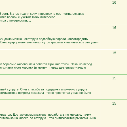
16
рост. В этом году я хочу и проверить сортность, оставив
омка весной с учетом моих интересов.
игра с полярностью...
16
а з/з, дома можно некоторую подвойную поросль облагородить.
Бако нуар у меня уже начал чуток краситься на навесе, а это ушел
15
об борьбы с жированием побегов Принцип такой. Чеканка перед
мя узлами ниже коронки (в момент перед цветением-начало
15
шей супруге. Олег спасибо за поддержку и конечно супруге
олжается,а природа показала что не просто так у нас не было
15
ивается. Достаю опрыскиватель, поработать по милдью, пачку
пимпочка на кнопке, за которую шток вытягивается рычагом. А на