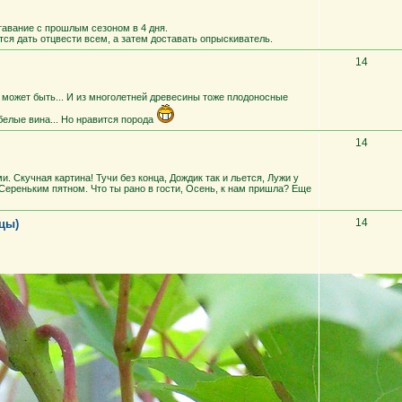
ставание с прошлым сезоном в 4 дня.
ется дать отцвести всем, а затем доставать опрыскиватель.
14
ак может быть... И из многолетней древесины тоже плодоносные
 белые вина... Но нравится порода
14
ми. Скучная картина! Тучи без конца, Дождик так и льется, Лужи у
ереньким пятном. Что ты рано в гости, Осень, к нам пришла? Еще
14
цы)