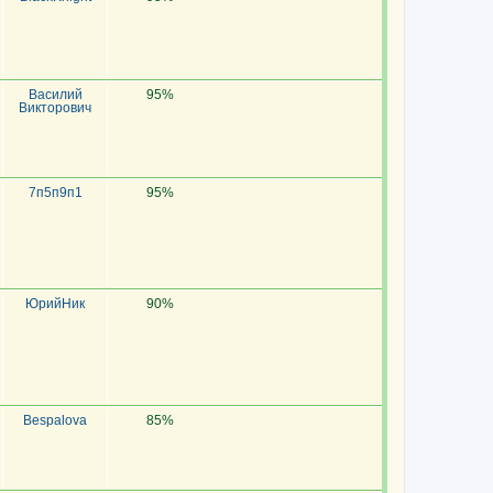
Василий
95%
Викторович
7п5п9п1
95%
ЮрийНик
90%
Bespalova
85%