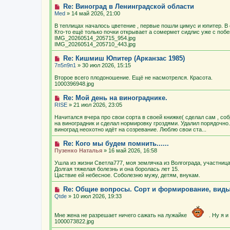
Re: Виноград в Ленинградской области
Med
» 14 май 2026, 21:00
В теплицах началось цветение , первые пошли цимус и юпитер. В 
Кто-то ещё только почки открывает а сомермет сидлис уже с поб
IMG_20260514_205715_954.jpg
IMG_20260514_205710_443.jpg
Re: Кишмиш Юпитер (Арканзас 1985)
7п5п9п1
» 30 июл 2026, 15:15
Второе всего плодоношение. Ещё не насмотрелся. Красота.
1000396948.jpg
Re: Мой день на винограднике.
RISE
» 21 июл 2026, 23:05
Начитался вчера про свои сорта в своей книжке( сделал сам , с
на виноградник и сделал нормировку гроздями. Удалил порядочно
виноград неохотно идёт на созревание. Люблю свои ста...
Re: Кого мы будем помнить......
Пузенко Наталья
» 16 май 2026, 16:58
Ушла из жизни Светла777, моя землячка из Волгограда, участниц
Долгая тяжелая болезнь и она боролась лет 15.
Цаствие ей небесное. Соболезню мужу, детям, внукам.
Re: Общие вопросы. Сорт и формирование, вид
Qtde
» 10 июл 2026, 19:33
Мне жена не разрешает ничего сажать на лужайке
. Ну я 
1000073822.jpg