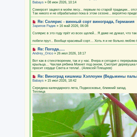
Babays
» 08 июн 2026, 10:14
Сомерсет зацвел в моём лесу... первым по старой традиции... от
Так никого и не обрабатывал пока в этом сезоне... вероятно прид
Re: Солярис - винный сорт винограда, Германия
Зарипов Радик
» 16 май 2026, 06:08
Солярис в это году прёт из всех щелей... Я даже не думал, что т
побеги прут... Вообще красивый сорт.... Хоть я и не больно люблю
Re: Погода.....
Andrey_Orico
» 26 июл 2026, 18:17
Вот как в стихотворении, так и у нас. Вчера и сегодня с перерыва
крыльца… Чахлая рябина Мокнет под окном, Смотрит деревушка С
просит сердце Света и тепла!.. (Алексей Плещеев)
Re: Виноград кишмиш Хэллоуин (Ведьмины паль
Babays
» 15 июл 2026, 18:42
Середина календарного лета, Подмосковье, ближний запад.
Теплица