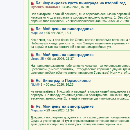
Re: Формировка куста винограда на второй год
Пузенко Наталья
» 13 май 2026, 07:18
Вот смотрите- слабый саженец, я не обрезала осенью на обратный 
несколько ягод и вырастить хорошую мощную лозенку. 1. Это обл
https://rutube.ru/video/517e2b8b59ddcede0961ac0757205804/ 2. Это 
Re: Мой день на винограднике.
Маршал
» 05 авг 2026, 13:41
Кто о чем, а мы про баню :lol: Опять срезал несколько веточек н
Побаловался еще, для статистики. Заодно нашел чем удивиться,- 
за сарай, и там на восточной стенке шикарнейшие уж...
Re: Мой день на винограднике.
Игорь 25
» 06 авг 2026, 21:37
На принципе развития побега после чеканки, так же основан спос
цветением (в моих понятиях)- это удаление коронки с двумя-тре
цветения побеги обычно имеют примерно 7 листьев) Ноги у этой...
Re: Виноград в Подмосковье
Nick041
» 30 июл 2026, 16:25
не отчаивайтесь, Николай, и передайте слова нашей поддержки ва
передам. По поводу отчаяния,конечно расстроились,но жизнь прод
весенних заморозков.Есть ещё и теплицы,да и полмешка морко...
Re: Мой день на винограднике.
Маршал
» 29 июл 2026, 11:34
Дождался последнего дождика в этой серии, дальше погода налаж
Ордана уже открыл. И тут в опрыскивателе отлетает пластиковая 
днях дома посадил пару молодых технарей виниферных, и н...