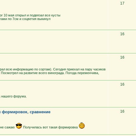
17
ог 10 мая открыл и подвязал все кусты
егами по 7см и соцветия выкинул
16
16
обрал всю информацию по сортам). Сегодня приехал на пару часиков
. Посмотрел на развитие всего винограда. Погода переменчива,
16
а нашего форума.
16
ы формировок, сравнение
и не сажаю
Получилась вот такая формировка