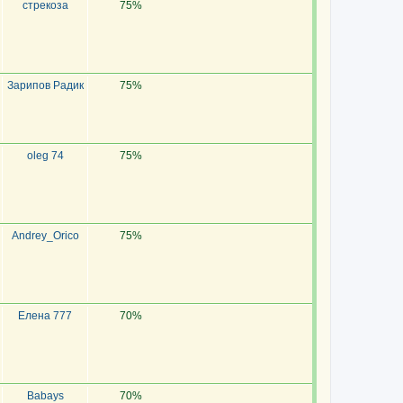
стрекоза
75%
Зарипов Радик
75%
oleg 74
75%
Andrey_Orico
75%
Елена 777
70%
Babays
70%