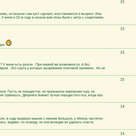
15
овы, остальное сам куст сделает, восстановится и вызреет. Или
. У меня в 22-м году в начале мая лозы были с метр с соцветиями.
15
удно
15
? У меня есть разгон . При первой же возможности. А без
рли . Это сорта у которых вызревание генетикой заложено . Их не
15
своё. Пусть не породистое, не признанное мировыми гуру, но
о не траванусь. Дворняга бывает лучше породистого пса, когда про
14
было, в саду вырвало вишню с корнем большую, у яблонь частично
ть, видимо, по огороду, но она молодая ее удалось спасти,
14