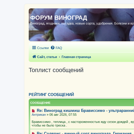
ФОРУМ ВИНОГРАД
Виноград, ягодники, посадка, новые сорта, удобрения. Болезни и в
Ссылки
FAQ
Сайт, статьи
Главная страница
Топлист сообщений
РЕЙТИНГ СООБЩЕНИЙ
СООБЩЕНИЕ
Re: Виноград кишмиш Брависсимо - ультраранн
Антрикан
» 06 авг 2026, 07:55
Брависсимо , теплица , с настороженностью жду сезон дождей , в
чтобы не было треска .
Re: Солярис - винный сорт винограда, Германия