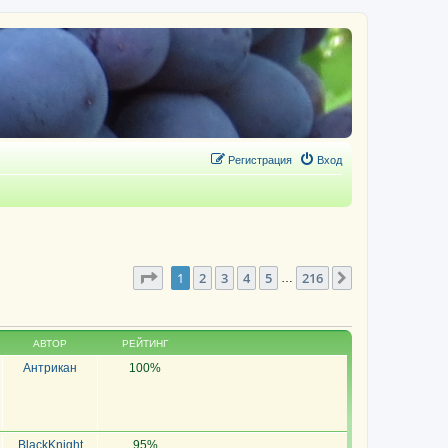
Регистрация
Вход
Страница
1
из
1080
1
2
3
4
5
216
След.
…
АВТОР
РЕЙТИНГ
Антрикан
100%
BlackKnight
95%