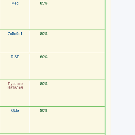
Med
85%
7п5п9п1
80%
RISE
80%
Пузенко
80%
Наталья
Qtde
80%