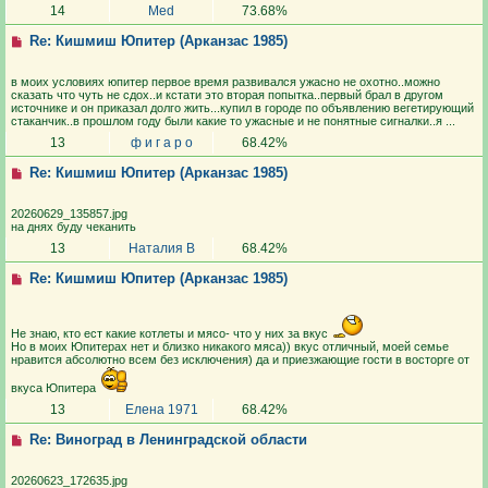
14
Med
73.68%
Re: Кишмиш Юпитер (Арканзас 1985)
в моих условиях юпитер первое время развивался ужасно не охотно..можно
сказать что чуть не сдох..и кстати это вторая попытка..первый брал в другом
источнике и он приказал долго жить...купил в городе по объявлению вегетирующий
стаканчик..в прошлом году были какие то ужасные и не понятные сигналки..я ...
13
ф и г а р о
68.42%
Re: Кишмиш Юпитер (Арканзас 1985)
20260629_135857.jpg
на днях буду чеканить
13
Наталия В
68.42%
Re: Кишмиш Юпитер (Арканзас 1985)
Не знаю, кто ест какие котлеты и мясо- что у них за вкус
Но в моих Юпитерах нет и близко никакого мяса)) вкус отличный, моей семье
нравится абсолютно всем без исключения) да и приезжающие гости в восторге от
вкуса Юпитера
13
Елена 1971
68.42%
Re: Виноград в Ленинградской области
20260623_172635.jpg