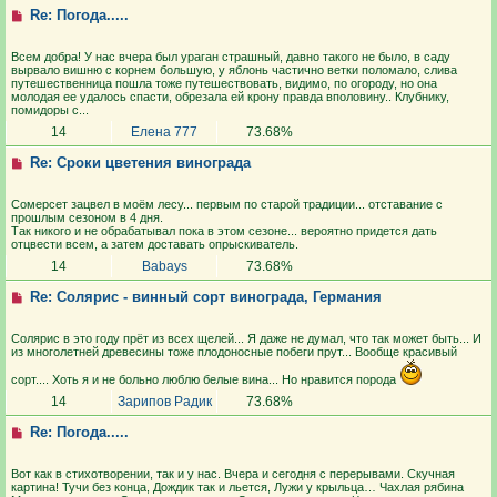
Re: Погода.....
Всем добра! У нас вчера был ураган страшный, давно такого не было, в саду
вырвало вишню с корнем большую, у яблонь частично ветки поломало, слива
путешественница пошла тоже путешествовать, видимо, по огороду, но она
молодая ее удалось спасти, обрезала ей крону правда вполовину.. Клубнику,
помидоры с...
14
Елена 777
73.68%
Re: Сроки цветения винограда
Сомерсет зацвел в моём лесу... первым по старой традиции... отставание с
прошлым сезоном в 4 дня.
Так никого и не обрабатывал пока в этом сезоне... вероятно придется дать
отцвести всем, а затем доставать опрыскиватель.
14
Babays
73.68%
Re: Солярис - винный сорт винограда, Германия
Солярис в это году прёт из всех щелей... Я даже не думал, что так может быть... И
из многолетней древесины тоже плодоносные побеги прут... Вообще красивый
сорт.... Хоть я и не больно люблю белые вина... Но нравится порода
14
Зарипов Радик
73.68%
Re: Погода.....
Вот как в стихотворении, так и у нас. Вчера и сегодня с перерывами. Скучная
картина! Тучи без конца, Дождик так и льется, Лужи у крыльца… Чахлая рябина