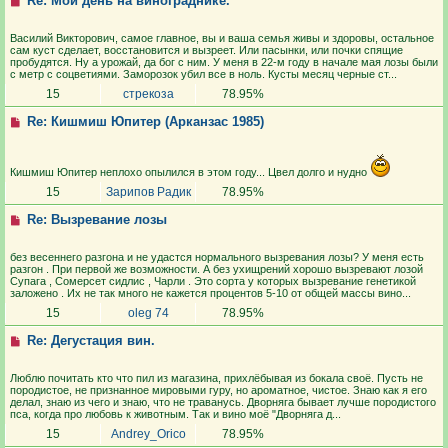
Re: Мой день на винограднике.
Василий Викторович, самое главное, вы и ваша семья живы и здоровы, остальное
сам куст сделает, восстановится и вызреет. Или пасынки, или почки спящие
пробудятся. Ну а урожай, да бог с ним. У меня в 22-м году в начале мая лозы были
с метр с соцветиями. Заморозок убил все в ноль. Кусты месяц черные ст...
15
стрекоза
78.95%
Re: Кишмиш Юпитер (Арканзас 1985)
Кишмиш Юпитер неплохо опылился в этом году... Цвел долго и нудно
15
Зарипов Радик
78.95%
Re: Вызревание лозы
без весеннего разгона и не удастся нормального вызревания лозы? У меня есть
разгон . При первой же возможности. А без ухищрений хорошо вызревают лозой
Супага , Сомерсет сидлис , Чарли . Это сорта у которых вызревание генетикой
заложено . Их не так много не кажется процентов 5-10 от общей массы вино...
15
oleg 74
78.95%
Re: Дегустация вин.
Люблю почитать кто что пил из магазина, прихлёбывая из бокала своё. Пусть не
породистое, не признанное мировыми гуру, но ароматное, чистое. Знаю как я его
делал, знаю из чего и знаю, что не траванусь. Дворняга бывает лучше породистого
пса, когда про любовь к животным. Так и вино моё "Дворняга д...
15
Andrey_Orico
78.95%