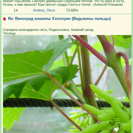
Мокнет под окном, Смотрит деревушка Сереньким пятном. Что ты рано в гости,
Осень, к нам пришла? Еще просит сердце Света и тепла!.. (Алексей Плещеев)
14
Andrey_Orico
73.68%
Re: Виноград кишмиш Хэллоуин (Ведьмины пальцы)
Середина календарного лета, Подмосковье, ближний запад.
Теплица