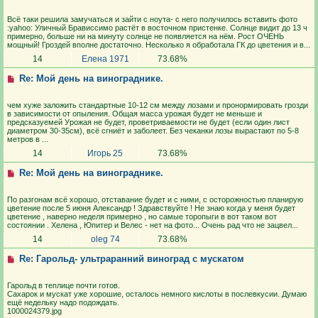
Всё таки решила замучаться и зайти с ноута- с него получилось вставить фото
:yahoo: Уличный Брависсимо растёт в восточном пристенке. Солнце видит до 13 ч
примерно, больше ни на минуту солнце не появляется на нём. Рост ОЧЕНЬ
мощный! Гроздей вполне достаточно. Несколько я обработала ГК до цветения и в...
14
Елена 1971
73.68%
Re: Мой день на винограднике.
чем хуже заложить стандартные 10-12 см между лозами и пронормировать грозди
в зависимости от опыления. Общая масса урожая будет не меньше и
предсказуемей Урожая не будет, проветриваемости не будет (если один лист
диаметром 30-35см), всё сгниёт и заболеет. Без чеканки лозы вырастают по 5-8
метров в ...
14
Игорь 25
73.68%
Re: Мой день на винограднике.
По разгонам всё хорошо, отставание будет и с ними, с осторожностью планирую
цветение после 5 июня Александр ! Здравствуйте ! Не знаю когда у меня будет
цветение , наверно неделя примерно , но самые торопыги в вот таком вот
состоянии . Хелена , Юпитер и Велес - нет на фото... Очень рад что не зацвел...
14
oleg 74
73.68%
Re: Гарольд- ультраранний виноград с мускатом
Гарольд в теплице почти готов.
Сахарок и мускат уже хорошие, осталось немного кислоты в послевкусии. Думаю
ещё недельку надо подождать.
1000024379.jpg