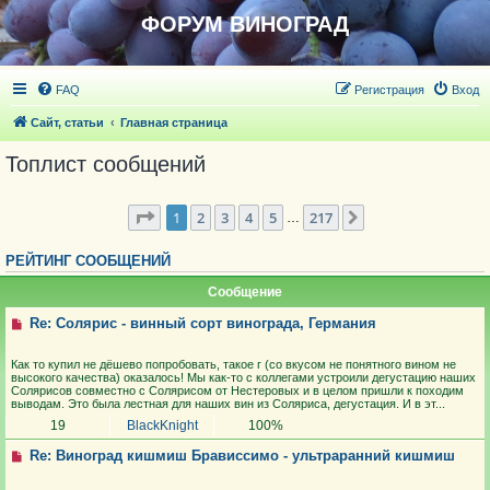
ФОРУМ ВИНОГРАД
FAQ
Регистрация
Вход
Сайт, статьи
Главная страница
Топлист сообщений
Страница
1
из
1083
1
2
3
4
5
217
След.
…
РЕЙТИНГ СООБЩЕНИЙ
Сообщение
Re: Солярис - винный сорт винограда, Германия
Как то купил не дёшево попробовать, такое г (со вкусом не понятного вином не
высокого качества) оказалось! Мы как-то с коллегами устроили дегустацию наших
Солярисов совместно с Солярисом от Нестеровых и в целом пришли к походим
выводам. Это была лестная для наших вин из Соляриса, дегустация. И в эт...
19
BlackKnight
100%
Re: Виноград кишмиш Брависсимо - ультраранний кишмиш