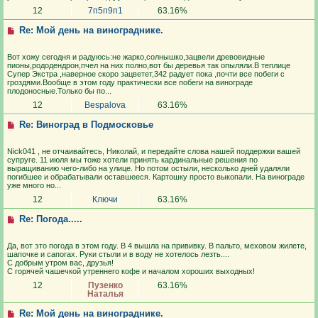
12
7п5п9п1
63.16%
Re: Мой день на винограднике.
Вот хожу сегодня и радуюсь:не жарко,солнышко,зацвели древовидные
пионы,рододендрон,пчел на них полно,вот бы деревья так опыляли.В теплице
Супер Экстра ,наверное скоро зацветет,342 радует пока ,почти все побеги с
гроздями.Вообще в этом году практически все побеги на винограде
плодоносные.Только бы по...
12
Bespalova
63.16%
Re: Виноград в Подмосковье
Nick041 , не отчаивайтесь, Николай, и передайте слова нашей поддержки вашей
супруге. 11 июля мы тоже хотели принять кардинальные решения по
выращиванию чего-либо на улице. Но потом остыли, несколько дней удаляли
погибшее и обрабатывали оставшееся. Картошку просто выкопали. На винограде
уже много но...
12
Ключи
63.16%
Re: Погода.....
Да, вот это погода в этом году. В 4 вышла на прививку. В пальто, меховом жилете,
шапочке и сапогах. Руки стыли и в воду не хотелось лезть....
С добрым утром вас, друзья!
С горячей чашечкой утреннего кофе и началом хороших выходных!
12
Пузенко
63.16%
Наталья
Re: Мой день на винограднике.