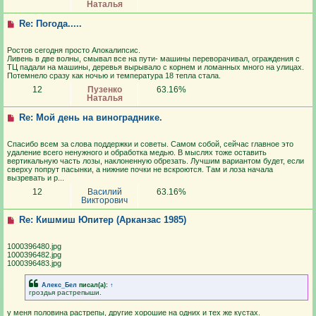
Наталья
Re: Погода.....
Ростов сегодня просто Апокалипсис.
Ливень в две волны, смывал все на пути- машины переворачивал, ограждения с
ТЦ падали на машины, деревья вырывало с корнем и ломанных много на улицах.
Потемнело сразу как ночью и температура 18 тепла стала.
12
Пузенко
63.16%
Наталья
Re: Мой день на винограднике.
Спасибо всем за слова поддержки и советы. Самом собой, сейчас главное это
удаление всего ненужного и обработка медью. В мыслях тоже оставить
вертикальную часть лозы, наклоненную обрезать. Лучшим вариантом будет, если
сверху попрут пасынки, а нижние почки не вскроются. Там и лоза начала
вызревать и р...
12
Василий
63.16%
Викторович
Re: Кишмиш Юпитер (Арканзас 1985)
1000396480.jpg
1000396482.jpg
1000396483.jpg
Алекс_Бел
писал(а):
↑
гроздья растрепыши.
у меня половина растрепы, другие хорошие на одних и тех же кустах.