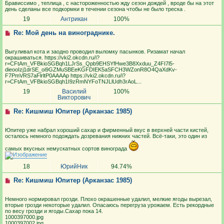
Брависсимо , теплица , с настороженностью жду сезон дождей , вроде бы на этот
день сделаны все подкормки в течении сезона чтобы не было треска .
19
Антрикан
100%
Re: Мой день на винограднике.
Выгуливал кота и заодно проводил выломку пасынков. Ризамат начал
окрашиваться. https://vki2.okcdn.ru/i?
r=CFtAm_VFBkioSGBqh1LJrSs_Qpb9EHSYfHwe3B8Xxduu_Z4FI7l5-
dieooIzj1drSE_oi9GZMuSBEeKGFDIEK5aSFCH3WZonR8O4QaXdKv-
F7PmVRS7aFlrltP0AAAAp https://vki2.okcdn.ru/i?
r=CFtAm_VFBkioSGBqh1I9zRmNYFoTNJLlUdh3rAoL...
19
Василий
100%
Викторович
Re: Кишмиш Юпитер (Арканзас 1985)
Юпитер уже набрал хороший сахар и фирменный вкус в верхней части кистей,
осталось немного подождать дозревания нижних частей. Всё-таки, это один из
самых вкусных немускатных сортов винограда
18
ЮрийНик
94.74%
Re: Кишмиш Юпитер (Арканзас 1985)
Немного нормировал грозди. Плохо окрашенные удалил, мелкие ягоды вырезал,
вторые грозди некоторые удалил. Опасаюсь перегруза урожаем. Есть рекордные
по весу грозди и ягоды.Сахар пока 14.
1000397000.jpg
1000397002.jpg