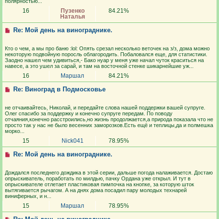
полярностью...
16
Пузенко
84.21%
Наталья
Re: Мой день на винограднике.
Кто о чем, а мы про баню :lol: Опять срезал несколько веточек на з/з, дома можно
некоторую подвойную поросль облагородить. Побаловался еще, для статистики.
Заодно нашел чем удивиться,- Бако нуар у меня уже начал чуток краситься на
навесе, а это ушел за сарай, и там на восточной стенке шикарнейшие уж...
16
Маршал
84.21%
Re: Виноград в Подмосковье
не отчаивайтесь, Николай, и передайте слова нашей поддержки вашей супруге.
Олег спасибо за поддержку и конечно супруге передам. По поводу
отчаяния,конечно расстроились,но жизнь продолжается,а природа показала что не
просто так у нас не было весенних заморозков.Есть ещё и теплицы,да и полмешка
морко...
15
Nick041
78.95%
Re: Мой день на винограднике.
Дождался последнего дождика в этой серии, дальше погода налаживается. Достаю
опрыскиватель, поработать по милдью, пачку Ордана уже открыл. И тут в
опрыскивателе отлетает пластиковая пимпочка на кнопке, за которую шток
вытягивается рычагом. А на днях дома посадил пару молодых технарей
виниферных, и н...
15
Маршал
78.95%