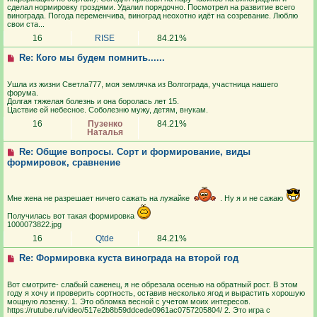
сделал нормировку гроздями. Удалил порядочно. Посмотрел на развитие всего
винограда. Погода переменчива, виноград неохотно идёт на созревание. Люблю
свои ста...
16
RISE
84.21%
Re: Кого мы будем помнить......
Ушла из жизни Светла777, моя землячка из Волгограда, участница нашего
форума.
Долгая тяжелая болезнь и она боролась лет 15.
Цаствие ей небесное. Соболезню мужу, детям, внукам.
16
Пузенко
84.21%
Наталья
Re: Общие вопросы. Сорт и формирование, виды
формировок, сравнение
Мне жена не разрешает ничего сажать на лужайке
. Ну я и не сажаю
Получилась вот такая формировка
1000073822.jpg
16
Qtde
84.21%
Re: Формировка куста винограда на второй год
Вот смотрите- слабый саженец, я не обрезала осенью на обратный рост. В этом
году я хочу и проверить сортность, оставив несколько ягод и вырастить хорошую
мощную лозенку. 1. Это обломка весной с учетом моих интересов.
https://rutube.ru/video/517e2b8b59ddcede0961ac0757205804/ 2. Это игра с