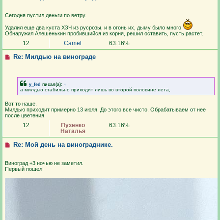
Сегодня пустил деньги по ветру.
Удалил еще два куста ХЗЧ из русрозы, и в огонь их, дыму было много
Обнаружил Алешенькин пробившийся из корня, решил оставить, пусть растет.
12
Camel
63.16%
Re: Милдью на винограде
y_fed
писал(а):
↑
а милдью стабильно приходит лишь во второй половине лета,
Вот то наше.
Милдью приходит примерно 13 июля. До этого все чисто. Обрабатываем от нее
после цветения.
12
Пузенко
63.16%
Наталья
Re: Мой день на винограднике.
Виноград +3 ночью не заметил.
Первый пошел!