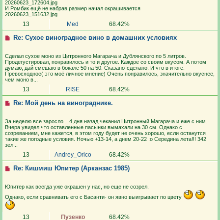
20260623_172604.jpg
И Ромбик ещё не набрав размер начал окрашивается
20260623_151632.jpg
13
Med
68.42%
Re: Сухое виноградное вино в домашних условиях
Сделал сухое моно из Цитронного Магарача и Дублянского по 5 литров.
Продегустировал, понравилось и то и другое. Каждое со своим вкусом. А потом
думаю, дай смешаю в бокале 50 на 50. Сказано-сделано. И что в итоге.
Превосходное( это моё личное мнение) Очень понравилось, значительно вкуснее,
чем моно в...
13
RISE
68.42%
Re: Мой день на винограднике.
За неделю все заросло... 4 дня назад чеканил Цитронный Магарача и еже с ним.
Вчера увидел что оставленные пасынки вымахали на 30 см. Однако с
созреванием, мне кажется, в этом году будет не очень хорошо, если останутся
такие же погодные условия. Ночью +13-14, а днем 20-22 :o Середина лета!!! 342
зел...
13
Andrey_Orico
68.42%
Re: Кишмиш Юпитер (Арканзас 1985)
Юпитер как всегда уже окрашен у нас, но еще не созрел.
Однако, если сравнивать его с Басанти- он явно выигрывает по цвету
13
Пузенко
68.42%