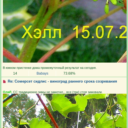
В южном пристенке дома промежуточный результат на сегодня.
14
Babays
73.68%
Re: Сомерсет сидлис - виноград раннего срока созревания
ОляЛ
, СС традиционно зимы не заметил... все (три) стоя зимовали.