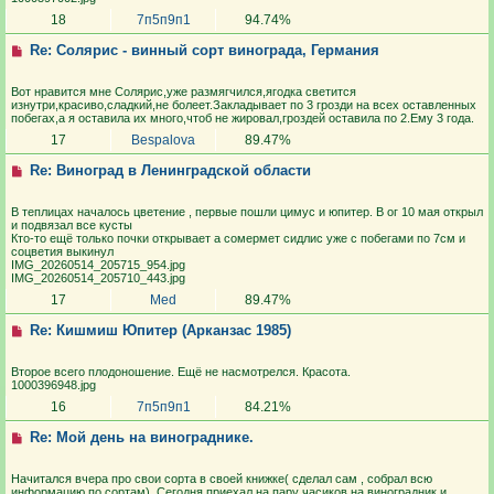
18
7п5п9п1
94.74%
Re: Солярис - винный сорт винограда, Германия
Вот нравится мне Солярис,уже размягчился,ягодка светится
изнутри,красиво,сладкий,не болеет.Закладывает по 3 грозди на всех оставленных
побегах,а я оставила их много,чтоб не жировал,гроздей оставила по 2.Ему 3 года.
17
Bespalova
89.47%
Re: Виноград в Ленинградской области
В теплицах началось цветение , первые пошли цимус и юпитер. В ог 10 мая открыл
и подвязал все кусты
Кто-то ещё только почки открывает а сомермет сидлис уже с побегами по 7см и
соцветия выкинул
IMG_20260514_205715_954.jpg
IMG_20260514_205710_443.jpg
17
Med
89.47%
Re: Кишмиш Юпитер (Арканзас 1985)
Второе всего плодоношение. Ещё не насмотрелся. Красота.
1000396948.jpg
16
7п5п9п1
84.21%
Re: Мой день на винограднике.
Начитался вчера про свои сорта в своей книжке( сделал сам , собрал всю
информацию по сортам). Сегодня приехал на пару часиков на виноградник и