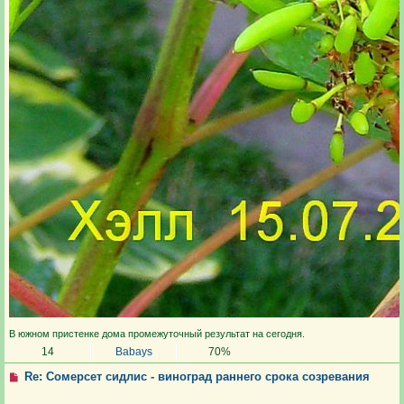
В южном пристенке дома промежуточный результат на сегодня.
14
Babays
70%
Re: Сомерсет сидлис - виноград раннего срока созревания