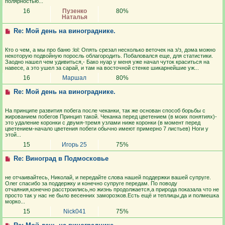
полярностью...
16
Пузенко
80%
Наталья
Re: Мой день на винограднике.
Кто о чем, а мы про баню :lol: Опять срезал несколько веточек на з/з, дома можно
некоторую подвойную поросль облагородить. Побаловался еще, для статистики.
Заодно нашел чем удивиться,- Бако нуар у меня уже начал чуток краситься на
навесе, а это ушел за сарай, и там на восточной стенке шикарнейшие уж...
16
Маршал
80%
Re: Мой день на винограднике.
На принципе развития побега после чеканки, так же основан способ борьбы с
жированием побегов Принцип такой. Чеканка перед цветением (в моих понятиях)-
это удаление коронки с двумя-тремя узлами ниже коронки (в момент перед
цветением-начало цветения побеги обычно имеют примерно 7 листьев) Ноги у
этой...
15
Игорь 25
75%
Re: Виноград в Подмосковье
не отчаивайтесь, Николай, и передайте слова нашей поддержки вашей супруге.
Олег спасибо за поддержку и конечно супруге передам. По поводу
отчаяния,конечно расстроились,но жизнь продолжается,а природа показала что не
просто так у нас не было весенних заморозков.Есть ещё и теплицы,да и полмешка
морко...
15
Nick041
75%