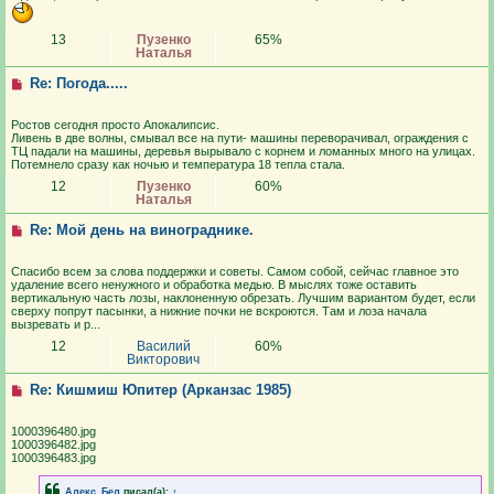
13
Пузенко
65%
Наталья
Re: Погода.....
Ростов сегодня просто Апокалипсис.
Ливень в две волны, смывал все на пути- машины переворачивал, ограждения с
ТЦ падали на машины, деревья вырывало с корнем и ломанных много на улицах.
Потемнело сразу как ночью и температура 18 тепла стала.
12
Пузенко
60%
Наталья
Re: Мой день на винограднике.
Спасибо всем за слова поддержки и советы. Самом собой, сейчас главное это
удаление всего ненужного и обработка медью. В мыслях тоже оставить
вертикальную часть лозы, наклоненную обрезать. Лучшим вариантом будет, если
сверху попрут пасынки, а нижние почки не вскроются. Там и лоза начала
вызревать и р...
12
Василий
60%
Викторович
Re: Кишмиш Юпитер (Арканзас 1985)
1000396480.jpg
1000396482.jpg
1000396483.jpg
Алекс_Бел
писал(а):
↑