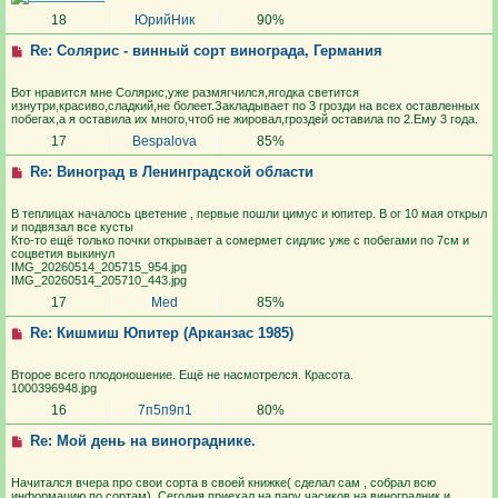
18
ЮрийНик
90%
Re: Солярис - винный сорт винограда, Германия
Вот нравится мне Солярис,уже размягчился,ягодка светится
изнутри,красиво,сладкий,не болеет.Закладывает по 3 грозди на всех оставленных
побегах,а я оставила их много,чтоб не жировал,гроздей оставила по 2.Ему 3 года.
17
Bespalova
85%
Re: Виноград в Ленинградской области
В теплицах началось цветение , первые пошли цимус и юпитер. В ог 10 мая открыл
и подвязал все кусты
Кто-то ещё только почки открывает а сомермет сидлис уже с побегами по 7см и
соцветия выкинул
IMG_20260514_205715_954.jpg
IMG_20260514_205710_443.jpg
17
Med
85%
Re: Кишмиш Юпитер (Арканзас 1985)
Второе всего плодоношение. Ещё не насмотрелся. Красота.
1000396948.jpg
16
7п5п9п1
80%
Re: Мой день на винограднике.
Начитался вчера про свои сорта в своей книжке( сделал сам , собрал всю
информацию по сортам). Сегодня приехал на пару часиков на виноградник и