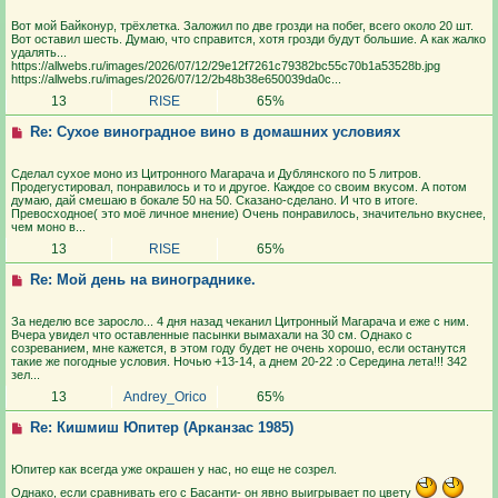
Вот мой Байконур, трёхлетка. Заложил по две грозди на побег, всего около 20 шт.
Вот оставил шесть. Думаю, что справится, хотя грозди будут большие. А как жалко
удалять...
https://allwebs.ru/images/2026/07/12/29e12f7261c79382bc55c70b1a53528b.jpg
https://allwebs.ru/images/2026/07/12/2b48b38e650039da0c...
13
RISE
65%
Re: Сухое виноградное вино в домашних условиях
Сделал сухое моно из Цитронного Магарача и Дублянского по 5 литров.
Продегустировал, понравилось и то и другое. Каждое со своим вкусом. А потом
думаю, дай смешаю в бокале 50 на 50. Сказано-сделано. И что в итоге.
Превосходное( это моё личное мнение) Очень понравилось, значительно вкуснее,
чем моно в...
13
RISE
65%
Re: Мой день на винограднике.
За неделю все заросло... 4 дня назад чеканил Цитронный Магарача и еже с ним.
Вчера увидел что оставленные пасынки вымахали на 30 см. Однако с
созреванием, мне кажется, в этом году будет не очень хорошо, если останутся
такие же погодные условия. Ночью +13-14, а днем 20-22 :o Середина лета!!! 342
зел...
13
Andrey_Orico
65%
Re: Кишмиш Юпитер (Арканзас 1985)
Юпитер как всегда уже окрашен у нас, но еще не созрел.
Однако, если сравнивать его с Басанти- он явно выигрывает по цвету