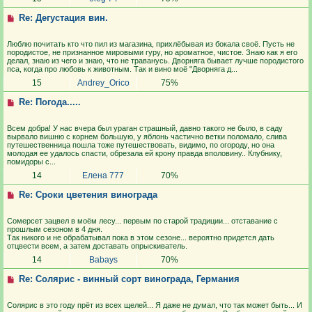
Re: Дегустация вин.
Люблю почитать кто что пил из магазина, прихлёбывая из бокала своё. Пусть не
породистое, не признанное мировыми гуру, но ароматное, чистое. Знаю как я его
делал, знаю из чего и знаю, что не траванусь. Дворняга бывает лучше породистого
пса, когда про любовь к животным. Так и вино моё "Дворняга д...
15
Andrey_Orico
75%
Re: Погода.....
Всем добра! У нас вчера был ураган страшный, давно такого не было, в саду
вырвало вишню с корнем большую, у яблонь частично ветки поломало, слива
путешественница пошла тоже путешествовать, видимо, по огороду, но она
молодая ее удалось спасти, обрезала ей крону правда вполовину.. Клубнику,
помидоры с...
14
Елена 777
70%
Re: Сроки цветения винограда
Сомерсет зацвел в моём лесу... первым по старой традиции... отставание с
прошлым сезоном в 4 дня.
Так никого и не обрабатывал пока в этом сезоне... вероятно придется дать
отцвести всем, а затем доставать опрыскиватель.
14
Babays
70%
Re: Солярис - винный сорт винограда, Германия
Солярис в это году прёт из всех щелей... Я даже не думал, что так может быть... И