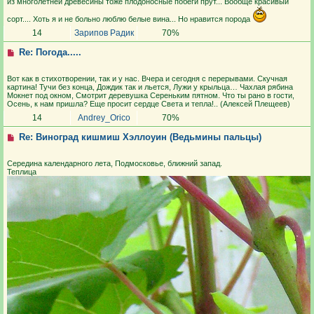
из многолетней древесины тоже плодоносные побеги прут... Вообще красивый
сорт.... Хоть я и не больно люблю белые вина... Но нравится порода
14
Зарипов Радик
70%
Re: Погода.....
Вот как в стихотворении, так и у нас. Вчера и сегодня с перерывами. Скучная
картина! Тучи без конца, Дождик так и льется, Лужи у крыльца… Чахлая рябина
Мокнет под окном, Смотрит деревушка Сереньким пятном. Что ты рано в гости,
Осень, к нам пришла? Еще просит сердце Света и тепла!.. (Алексей Плещеев)
14
Andrey_Orico
70%
Re: Виноград кишмиш Хэллоуин (Ведьмины пальцы)
Середина календарного лета, Подмосковье, ближний запад.
Теплица