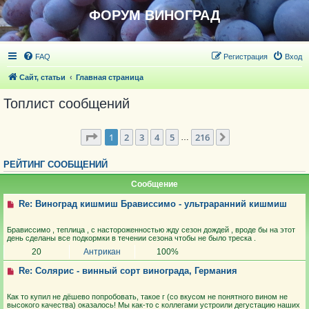
ФОРУМ ВИНОГРАД
FAQ
Регистрация
Вход
Сайт, статьи
Главная страница
Топлист сообщений
Страница
1
из
1078
1
2
3
4
5
216
След.
…
РЕЙТИНГ СООБЩЕНИЙ
Сообщение
Re: Виноград кишмиш Брависсимо - ультраранний кишмиш
Брависсимо , теплица , с настороженностью жду сезон дождей , вроде бы на этот
день сделаны все подкормки в течении сезона чтобы не было треска .
20
Антрикан
100%
Re: Солярис - винный сорт винограда, Германия
Как то купил не дёшево попробовать, такое г (со вкусом не понятного вином не
высокого качества) оказалось! Мы как-то с коллегами устроили дегустацию наших