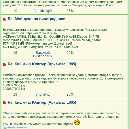
Солярисов совместно с Солярисом от Нестеровых и в целом пришли к походим
выводам. Это была лестная для наших вин из Соляриса, дегустация. И в эт...
19
BlackKnight
95%
Re: Мой день на винограднике.
Выгуливал кота и заодно проводил выломку пасынков. Ризамат начал
окрашиваться. https://vki2.okcdn.ru/i?
r=CFtAm_VFBkioSGBqh1LJrSs_Qpb9EHSYfHwe3B8Xxduu_Z4FI7l5-
dieooIzj1drSE_oi9GZMuSBEeKGFDIEK5aSFCH3WZonR8O4QaXdKv-
F7PmVRS7aFlrltP0AAAAp https://vki2.okcdn.ru/i?
r=CFtAm_VFBkioSGBqh1I9zRmNYFoTNJLlUdh3rAoL...
19
Василий
95%
Викторович
Re: Кишмиш Юпитер (Арканзас 1985)
Немного нормировал грозди. Плохо окрашенные удалил, мелкие ягоды вырезал,
вторые грозди некоторые удалил. Опасаюсь перегруза урожаем. Есть рекордные
по весу грозди и ягоды.Сахар пока 14.
1000397000.jpg
1000397002.jpg
19
7п5п9п1
95%
Re: Кишмиш Юпитер (Арканзас 1985)
Юпитер уже набрал хороший сахар и фирменный вкус в верхней части кистей,
осталось немного подождать дозревания нижних частей. Всё-таки, это один из
самых вкусных немускатных сортов винограда