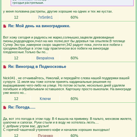
гроздья растрепыши.
у меня половина растрепы, другие хорошие на одних и тех же кустах.
12
7п5п9п1
60%
Re: Мой день на винограднике.
Вот хожу сегодня и радуюсь:не жарко,солнышко,зацвели древовидные
пионы,рододендрон,пчел на них полно,вот бы деревья так опыляли.В теплице
Супер Экстра ,наверное скоро зацветет,342 радует пока ,почти все побеги с
гроздями.Вообще в этом году практически все побеги на винограде
плодоносные.Только бы по...
12
Bespalova
60%
Re: Виноград в Подмосковье
Nick041 , не отчаивайтесь, Николай, и передайте слова нашей поддержки вашей
супруге. 11 июля мы тоже хотели принять кардинальные решения по
выращиванию чего-либо на улице. Но потом остыли, несколько дней удаляли
погибшее и обрабатывали оставшееся. Картошку просто выкопали. На винограде
уже много но...
12
Ключи
60%
Re: Погода.....
Да, вот это погода в этом году. В 4 вышла на прививку. В пальто, меховом жилете,
шапочке и сапогах. Руки стыли и в воду не хотелось лезть....
С добрым утром вас, друзья!
С горячей чашечкой утреннего кофе и началом хороших выходных!
12
Пузенко
60%