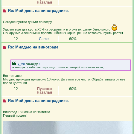
Наталья
Re: Мой день на винограднике.
Сегодня пустил деньги по ветру.
Удалил еще два куста ХЗЧ из русрозы, и в огонь их, дыму было много
Обнаружил Алешенькин пробившийся из корня, решил оставить, пусть растет.
12
Camel
60%
Re: Милдью на винограде
y_fed
писал(а):
↑
а милдью стабильно приходит лишь во второй половине лета,
Вот то наше.
Милдью приходит примерно 13 июля. До этого все чисто. Обрабатываем от нее
после цветения.
12
Пузенко
60%
Наталья
Re: Мой день на винограднике.
Виноград +3 ночью не заметил.
Первый пошел!