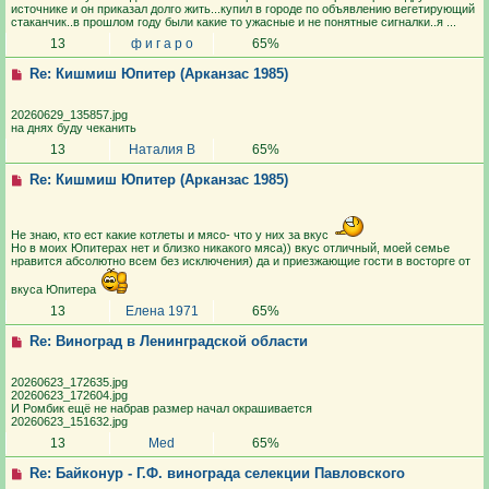
источнике и он приказал долго жить...купил в городе по объявлению вегетирующий
стаканчик..в прошлом году были какие то ужасные и не понятные сигналки..я ...
13
ф и г а р о
65%
Re: Кишмиш Юпитер (Арканзас 1985)
20260629_135857.jpg
на днях буду чеканить
13
Наталия В
65%
Re: Кишмиш Юпитер (Арканзас 1985)
Не знаю, кто ест какие котлеты и мясо- что у них за вкус
Но в моих Юпитерах нет и близко никакого мяса)) вкус отличный, моей семье
нравится абсолютно всем без исключения) да и приезжающие гости в восторге от
вкуса Юпитера
13
Елена 1971
65%
Re: Виноград в Ленинградской области
20260623_172635.jpg
20260623_172604.jpg
И Ромбик ещё не набрав размер начал окрашивается
20260623_151632.jpg
13
Med
65%
Re: Байконур - Г.Ф. винограда селекции Павловского