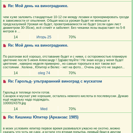
Re: Мой день на винограднике.
чем хуже заложить стандартные 10-12 см между лозами и пронормировать грозди
в зависимости от опыления. Общая масса урожая будет не меньше и
предсказуемей Урожая не будет, проветриваемости не будет (если один лист
диаметром 30-35см), всё сгниёт и заболеет. Без чеканки лозы вырастают по 5-8
метров в ...
14
Игорь 25
70%
Re: Мой день на винограднике.
По разгонам всё хорошо, отставание будет и с ними, с осторожностью планирую
цветение после 5 июня Александр ! Здравствуйте ! Не знаю когда у меня будет
цветение , наверно неделя примерно , но самые торопыги в вот таком вот
состоянии . Хелена , Юпитер и Велес - нет на фото... Очень рад что не зацвел...
14
oleg 74
70%
Re: Гарольд- ультраранний виноград с мускатом
Гарольд в теплице почти готов.
Сахарок и мускат уже хорошие, осталось немного кислоты в послевкусии. Думаю
ещё недельку надо подождать.
1000024379.jpg
14
Med
70%
Re: Кишмиш Юпитер (Арканзас 1985)
в моих условиях юпитер первое время развивался ужасно не охотно..можно
сказать что чуть не сдох..и кстати это вторая попытка..первый брал в другом