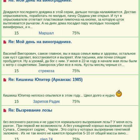
Re: Мой день на винограднике.
Дождался последнего дождика в этой серии, дальше погода налаживается. Достаю
опрыскиватель, поработать по милдью, пачку Ордана уже открыл. И тут в
опрыскивателе отлетает пластиковая пимпочка на кнопке, за которую шток
вытягивается рычагом. А на днях дома посадил пару молодых технарей
виниферных, и н...
15
Маршал
75%
Re: Мой день на винограднике.
Василий Викторович, самое главное, вы и ваша семья живы и здоровы, остальное
сам куст сделает, восстановится и вызреет. Или пасынки, или почки спящие
пробудятся. Ну а урожай, да бог с ним. У меня в 22-м году в начале мая лозы были
с метр с соцветиями. Заморозок убил все в ноль. Кусты месяц черные ст...
15
стрекоза
75%
Re: Кишмиш Юпитер (Арканзас 1985)
Кишмиш Юпитер неплохо опылился в этом году... Цвел долго и нудно
15
Зарипов Радик
75%
Re: Вызревание лозы
без весеннего разгона и не удастся нормального вызревания лозы? У меня есть
разгон . При первой же возможности. А без ухищрений хорошо вызревают лозой
Супага , Сомерсет сидлис , Чарли . Это сорта у которых вызревание генетикой
заложено . Их не так много не кажется процентов 5-10 от общей массы вино...
15
oleg 74
75%