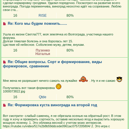
сделал нормировку гроздями. Удалил порядочно. Посмотрел на развитие всего
винограда. Погода переменчива, виноград неохотно идёт на созревание. Люблю
свои ста...
16
RISE
80%
Re: Кого мы будем помнить......
Ушла из жизни Светла777, моя землячка из Волгограда, участница нашего
форума.
Долгая тяжелая болезнь и она боролась лет 15.
Цаствие ей небесное. Соболезню мужу, детям, внукам.
16
Пузенко
80%
Наталья
Re: Общие вопросы. Сорт и формирование, виды
формировок, сравнение
Мне жена не разрешает ничего сажать на лужайке
. Ну я и не сажаю
Получилась вот такая формировка
1000073822.jpg
16
Qtde
80%
Re: Формировка куста винограда на второй год
Вот смотрите- слабый саженец, я не обрезала осенью на обратный рост. В этом
году я хочу и проверить сортность, оставив несколько ягод и вырастить хорошую
мощную лозенку. 1. Это обломка весной с учетом моих интересов.
https://rutube.ru/video/517e2b8b59ddcede0961ac0757205804/ 2. Это игра с