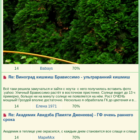
14
Babays
70%
Re: Виноград кишмиш Брависсимо - ультраранний кишмиш
Всё таки решила замучаться и зайти с ноута- с него получилось вставить фото
:yahoo: Уличный Брависсимо растёт в восточном пристенке. Солнце видит до 13 ч
примерно, больше ни на минуту солнце не появляется на нём. Рост ОЧЕНЬ
мощный! Гроздей вполне достаточно. Несколько я обработала ГК до цветения и в...
14
Елена 1971
70%
Re: Академик Авидзба (Памяти Дженеева) - ГФ очень раннего
срока
Академик в теплице уже окрасился, с каждым днем становится все слаще и слаще
14
МариМск
70%