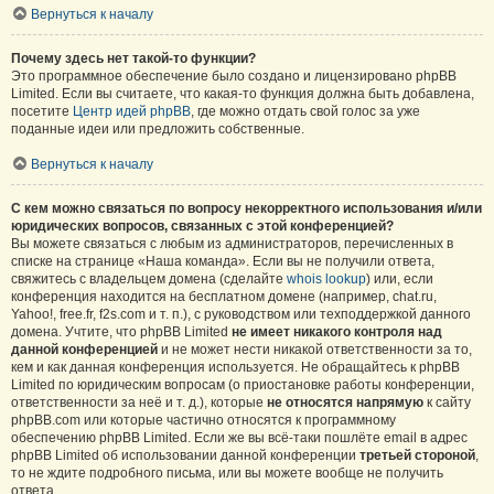
Вернуться к началу
Почему здесь нет такой-то функции?
Это программное обеспечение было создано и лицензировано phpBB
Limited. Если вы считаете, что какая-то функция должна быть добавлена,
посетите
Центр идей phpBB
, где можно отдать свой голос за уже
поданные идеи или предложить собственные.
Вернуться к началу
С кем можно связаться по вопросу некорректного использования и/или
юридических вопросов, связанных с этой конференцией?
Вы можете связаться с любым из администраторов, перечисленных в
списке на странице «Наша команда». Если вы не получили ответа,
свяжитесь с владельцем домена (сделайте
whois lookup
) или, если
конференция находится на бесплатном домене (например, chat.ru,
Yahoo!, free.fr, f2s.com и т. п.), с руководством или техподдержкой данного
домена. Учтите, что phpBB Limited
не имеет никакого контроля над
данной конференцией
и не может нести никакой ответственности за то,
кем и как данная конференция используется. Не обращайтесь к phpBB
Limited по юридическим вопросам (о приостановке работы конференции,
ответственности за неё и т. д.), которые
не относятся напрямую
к сайту
phpBB.com или которые частично относятся к программному
обеспечению phpBB Limited. Если же вы всё-таки пошлёте email в адрес
phpBB Limited об использовании данной конференции
третьей стороной
,
то не ждите подробного письма, или вы можете вообще не получить
ответа.