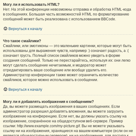
Могу ли я использовать HTML?
Нет. На этой конференции невозможны отправка и обработка HTML-кода
в сообщениях. Большая часть возможностей HTML по форматированию
сообщений может быть реализована с использованием BBCode.
Вернуться к началу
Что такое смайлики?
Смайлики, или эмотиконы — это маленькие картинки, которые могут быть
использованы для выражения чувств, например :) означает радость, а :(
означает грусть. Полный список смайликов можно увидеть в форме
создания сообщений. Только не перестарайтесь, используя их: они легко
могут сделать сообщение нечитаемым, и модератор может
отредактировать ваше сообщение или вообще удалить его.
Администратор конференции также может ограничить количество
смайликов, которое можно использовать в сообщении.
Вернуться к началу
Могу ли я добавлять изображения к сообщениям?
Да, вы можете размещать изображения в ваших сообщениях. Если
администратор разрешил добавлять вложения, вы можете загрузить
изображение на конференцию. Если нет, вы должны указать ссылку на
изображение, сохранённое на общедоступном веб-сервере. Пример
ссылки: http://www.example.com/my-picture.gif. Вы не можете указывать
ссылку ни на изображения, хранящиеся на вашем компьютере (если он не
является общедоступным сервером), ни на изображения, для доступа к